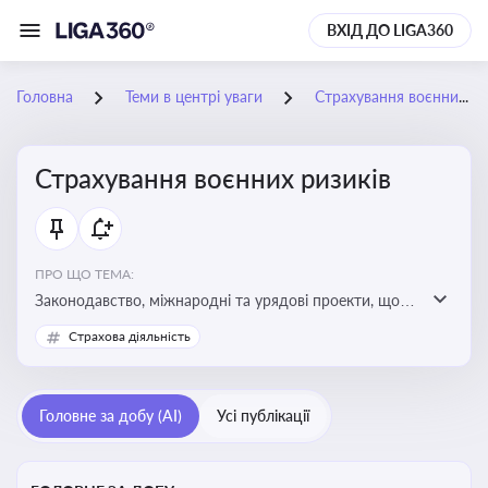
ВХІД ДО LIGA360
Головна
Теми в центрі уваги
Страхування воєнних ризиків
Страхування воєнних ризиків
ПРО ЩО ТЕМА:
Законодавство, міжнародні та урядові проекти, що
визначають та знижують воєнні ризики для власників
Страхова діяльність
майна, боржників та кредиторів
Головне за добу (AI)
Усі публікації