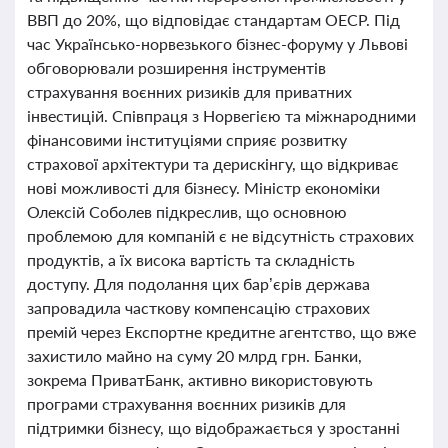
ВВП до 20%, що відповідає стандартам ОЕСР. Під
час Українсько-норвезького бізнес-форуму у Львові
обговорювали розширення інструментів
страхування воєнних ризиків для приватних
інвестицій. Співпраця з Норвегією та міжнародними
фінансовими інституціями сприяє розвитку
страхової архітектури та дерискінгу, що відкриває
нові можливості для бізнесу. Міністр економіки
Олексій Соболев підкреслив, що основною
проблемою для компаній є не відсутність страхових
продуктів, а їх висока вартість та складність
доступу. Для подолання цих бар’єрів держава
запровадила часткову компенсацію страхових
премій через Експортне кредитне агентство, що вже
захистило майно на суму 20 млрд грн. Банки,
зокрема ПриватБанк, активно використовують
програми страхування воєнних ризиків для
підтримки бізнесу, що відображається у зростанні