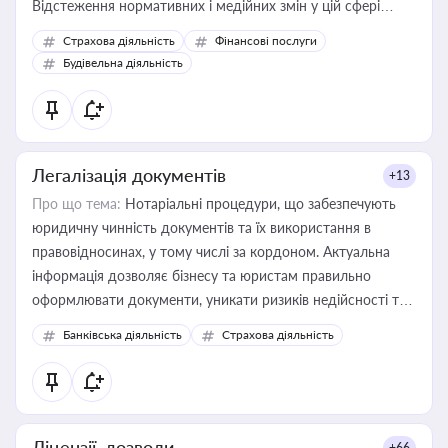
Відстеження нормативних і медійних змін у цій сфері
корисне для власника бізнесу, керівника, юриста або
Страхова діяльність
Фінансові послуги
бухгалтера під час оподаткування, приватизації, оренди
Будівельна діяльність
державного майна, корпоративних угод і перевірки
статусу суб'єктів оціночної діяльності
Легалізація документів
+13
Про що тема:
Нотаріальні процедури, що забезпечують
юридичну чинність документів та їх використання в
правовідносинах, у тому числі за кордоном. Актуальна
інформація дозволяє бізнесу та юристам правильно
оформлювати документи, уникати ризиків недійсності та
забезпечувати їх належне прийняття органами влади та
Банківська діяльність
Страхова діяльність
контрагентами
Ліцензії, дозволи
+66