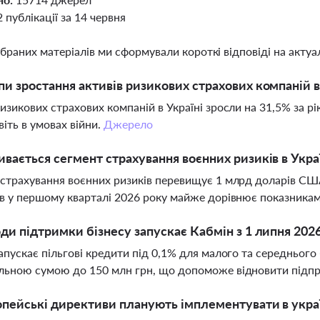
2 публікації за 14 червня
ібраних матеріалів ми сформували короткі відповіді на актуал
пи зростання активів ризикових страхових компаній в 
изикових страхових компаній в Україні зросли на 31,5% за рі
віть в умовах війни.
Джерело
ивається сегмент страхування воєнних ризиків в Укра
страхування воєнних ризиків перевищує 1 млрд доларів США 
в у першому кварталі 2026 року майже дорівнює показникам 
оди підтримки бізнесу запускає Кабмін з 1 липня 202
апускає пільгові кредити під 0,1% для малого та середнього 
льною сумою до 150 млн грн, що допоможе відновити підп
опейські директиви планують імплементувати в укра