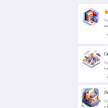
Пр
он
О
Пр
з 
ме
пр
Л
Пр
у 