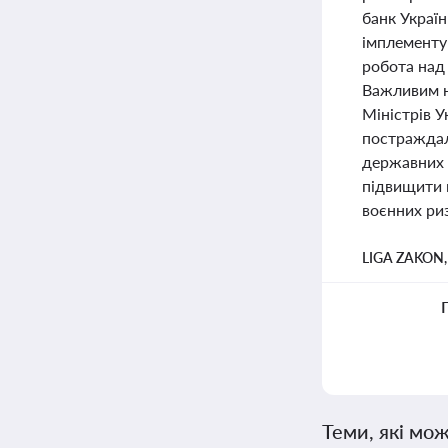
банк Украї
імплементую
робота над 
Важливим н
Міністрів У
постраждал
державних і
підвищити 
воєнних риз
LIGA ZAKON
Теми, які мож