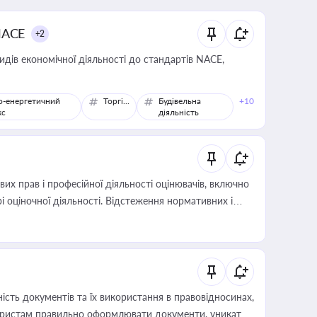
NACE
+2
идів економічної діяльності до стандартів NACE,
о-енергетичний
Торгівля
Будівельна
+10
кс
діяльність
х прав і професійної діяльності оцінювачів, включно
і оціночної діяльності. Відстеження нормативних і
иста або бухгалтера під час оподаткування,
 статусу суб'єктів оціночної діяльності
сть документів та їх використання в правовідносинах,
а юристам правильно оформлювати документи, уникати