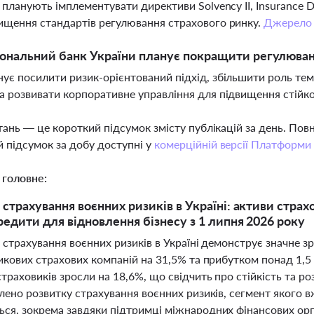
 планують імплементувати директиви Solvency II, Insurance Dis
ищення стандартів регулювання страхового ринку.
Джерело
ональний банк України планує покращити регулюван
ує посилити ризик-орієнтований підхід, збільшити роль тем
а розвивати корпоративне управління для підвищення стійко
тань — це короткий підсумок змісту публікацій за день. По
 підсумок за добу доступні у
комерційній версії Платформи
 головне:
 страхування воєнних ризиків в Україні: активи страх
кредити для відновлення бізнесу з 1 липня 2026 року
і страхування воєнних ризиків в Україні демонструє значне 
икових страхових компаній на 31,5% та прибутком понад 1,5 
траховиків зросли на 18,6%, що свідчить про стійкість та ро
ілено розвитку страхування воєнних ризиків, сегмент якого
ся, зокрема завдяки підтримці міжнародних фінансових орга