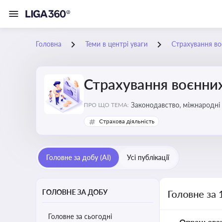
Головна
Теми в центрі уваги
Страхування во
Страхування воєнних
Законодавство, міжнародні 
ПРО ЩО ТЕМА:
Страхова діяльність
Головне за добу (AI)
Усі публікації
ГОЛОВНЕ ЗА ДОБУ
Головне за 
Головне за сьогодні
Опрацьова