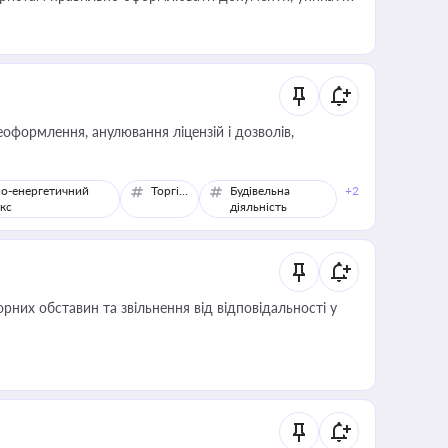
влади та контрагентами
оформлення, анулювання ліцензій і дозволів,
о-енергетичний
Торгівля
Будівельна
+2
кс
діяльність
них обставин та звільнення від відповідальності у