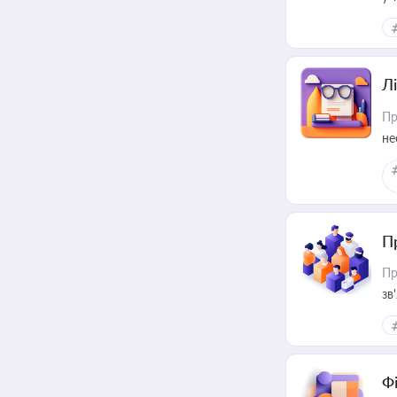
ри
Лі
Пр
не
П
Пр
зв
Ф