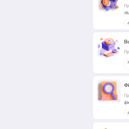
Пр
лі
В
Пр
Ф
Пр
фі