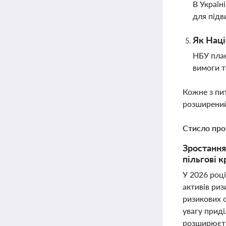
В Україні
для підв
Як Наці
НБУ план
вимоги т
Кожне з пи
розширений
Стисло про
Зростання
пільгові 
У 2026 роц
активів риз
ризикових с
увагу прид
розширюєть