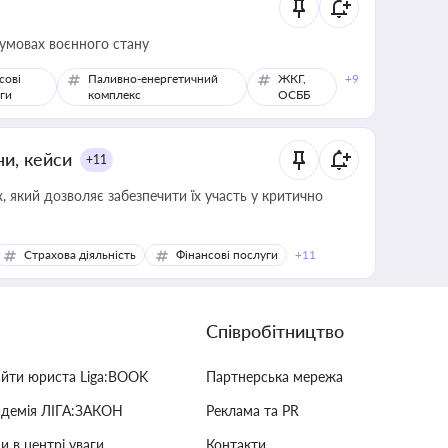
 умовах воєнного стану
сові
Паливно-енергетичний
ЖКГ,
+9
ги
комплекс
ОСББ
ни, кейси
+11
 який дозволяє забезпечити їх участь у критично
Страхова діяльність
Фінансові послуги
+11
Співробітництво
айти юриста Liga:BOOK
Партнерська мережа
адемія ЛІГА:ЗАКОН
Реклама та PR
и в центрі уваги
Контакти