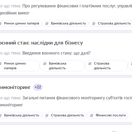
о що тема:
Про регулювання фінансових і платіжних послуг, управління коштами, приймання платежів та дотримання
цензійних вимог
Ринок цінних паперів
Банківська діяльність
Страхова діяльність
оєнний стан: наслідки для бізнесу
о що тема:
Введення воєнного стану: що далі?
Ринок цінних
Банківська
Страхова
паперів
діяльність
діяльність
інмоніторинг
+22
о що тема:
Загальні питання фінансового моніторингу суб'єктів го
нмоніторинг
Банківська діяльність
Страхова діяльність
Фінансові послуги