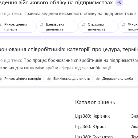
едення військового обліку на підприємствах
+8
о що тема:
Правила ведення військового обліку на підприємствах в
Ринок цінних
Банківська
Страхова
Фінан
паперів
діяльність
діяльність
послу
ронювання співробітників: категорії, процедура, термі
о що тема:
Про процес бронювання співробітників на підприємствах,
жливих для економіки країни сферах під час мобілізації
Ринок цінних паперів
Банківська діяльність
Державна служба
Каталог рішень
Liga360: Керівник
Зн
Liga360: Юрист
Ак
Liga360: Бухгалтер
Тем