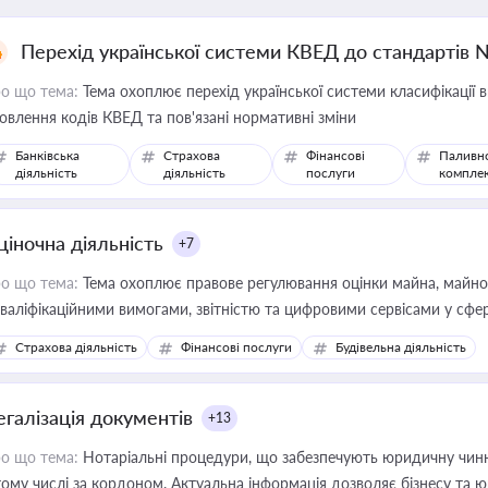
Перехід української системи КВЕД до стандартів 
о що тема:
Тема охоплює перехід української системи класифікації в
овлення кодів КВЕД та пов'язані нормативні зміни
Банківська
Страхова
Фінансові
Паливн
діяльність
діяльність
послуги
компле
ціночна діяльність
+7
о що тема:
Тема охоплює правове регулювання оцінки майна, майнови
кваліфікаційними вимогами, звітністю та цифровими сервісами у сфер
дійних змін у цій сфері корисне для власника бізнесу, керівника, юр
Страхова діяльність
Фінансові послуги
Будівельна діяльність
иватизації, оренди державного майна, корпоративних угод і перевірки
егалізація документів
+13
о що тема:
Нотаріальні процедури, що забезпечують юридичну чинні
тому числі за кордоном. Актуальна інформація дозволяє бізнесу т