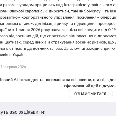
ни разом із урядом працюють над інтеграцією українського 
чи ключові європейські директиви, такі як Solvency II та Ins
розвитком корпоративного управління, посиленням операційн
апрямом є також детінізація ринку та підвищення прозорост
країни з 1 липня 2026 року запускає пільгові кредити під 0,1
ого від воєнних дій, що сприятиме відновленню підприємст
ніціативах, серед яких є й страхування воєнних ризиків, що 
його стійкість до воєнних загроз. Загалом, ці заходи спри
иків в Україні.
,
14 червня 2026
Повний AI-огляд дня та посилання на всі новини, статті, віде
сформований цей підсумо
ОЗНАЙОМИТИСЯ
уть вас зацікавити: