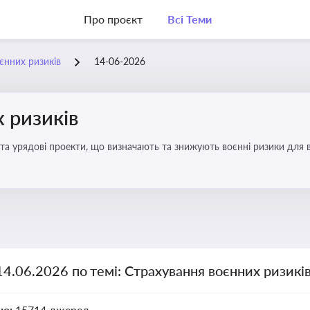
Про проєкт
Всі Теми
єнних ризиків
14-06-2026
 ризиків
та урядові проекти, що визначають та знижують воєнні ризики для в
14.06.2026 по темі: Страхування воєнних ризикі
но:
15714 джерел