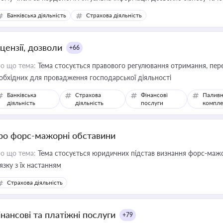
зиків недійсності та забезпечувати їх належне прийняття органами 
Банківська діяльність
Страхова діяльність
цензії, дозволи
+66
о що тема:
Тема стосується правового регулювання отримання, пере
обхідних для провадження господарської діяльності
Банківська
Страхова
Фінансові
Паливн
діяльність
діяльність
послуги
компле
ро форс-мажорні обставини
о що тема:
Тема стосується юридичних підстав визнання форс-мажор
'язку з їх настанням
Страхова діяльність
інансові та платіжні послуги
+79