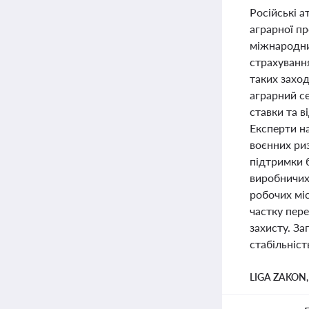
Російські 
аграрної пр
міжнародни
страхування
таких захо
аграрний се
ставки та в
Експерти н
воєнних ри
підтримки б
виробничих
робочих мі
частку пере
захисту. За
стабільніст
LIGA ZAKON