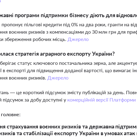
о
жавні програми підтримки бізнесу діють для відновл
пропонує пільгові кредити під 0% на два роки, гранти на в
ння воєнних ризиків з компенсаціями до 30 млн грн для пр
и збереження робочих місць.
Джерело
илася стратегія аграрного експорту України?
зберігає статус ключового постачальника зерна, але акценту
ї в експорті для підвищення доданої вартості, що вимагає ін
ння воєнних ризиків.
Джерело
тань — це короткий підсумок змісту публікацій за день. По
 підсумок за добу доступні у
комерційній версії Платформи
 головне:
я страхування воєнних ризиків та державна підтрим
изиків та стабілізації експорту України в умовах ата