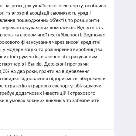
і загрози для українського експорту, особливо
и та аграрні асоціації закликають уряд і
овлення пошкоджених об'єктів та розширити
 і перевантажувальних комплексів. Відсутність
жень та економічної нестабільності. Водночас
рокового фінансування через високі кредитні
ції у модернізацію та розширення виробництва.
них інструментів, включно зі страхуванням
 партнерів і банків. Державні програми
д 0% на два роки, гранти на відновлення
на швидке відновлення підприємств, збереження
ює стратегію аграрного експорту, збільшуючи
требує додаткових інвестицій і страхового
ки в умовах воєнних викликів та забезпечити