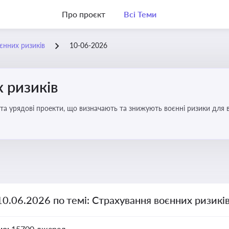
Про проєкт
Всі Теми
єнних ризиків
10-06-2026
 ризиків
та урядові проекти, що визначають та знижують воєнні ризики для в
10.06.2026 по темі: Страхування воєнних ризикі
но:
15700 джерел