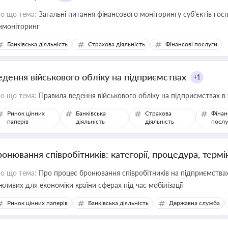
о що тема:
Загальні питання фінансового моніторингу суб'єктів го
нмоніторинг
Банківська діяльність
Страхова діяльність
Фінансові послуги
едення військового обліку на підприємствах
+1
о що тема:
Правила ведення військового обліку на підприємствах в
Ринок цінних
Банківська
Страхова
Фінан
паперів
діяльність
діяльність
послу
ронювання співробітників: категорії, процедура, термі
о що тема:
Про процес бронювання співробітників на підприємствах,
жливих для економіки країни сферах під час мобілізації
Ринок цінних паперів
Банківська діяльність
Державна служба