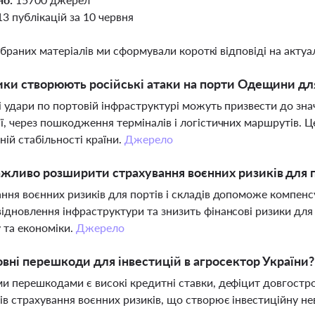
13 публікацій за 10 червня
ібраних матеріалів ми сформували короткі відповіді на актуал
ики створюють російські атаки на порти Одещини дл
і удари по портовій інфраструктурі можуть призвести до зн
ї, через пошкодження терміналів і логістичних маршрутів.
ній стабільності країни.
Джерело
жливо розширити страхування воєнних ризиків для по
ння воєнних ризиків для портів і складів допоможе компенсу
ідновлення інфраструктури та знизить фінансові ризики для
 та економіки.
Джерело
овні перешкоди для інвестицій в агросектор України?
и перешкодами є високі кредитні ставки, дефіцит довгостро
ів страхування воєнних ризиків, що створює інвестиційну нев