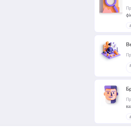
Пр
фі
В
Пр
Б
Пр
ва