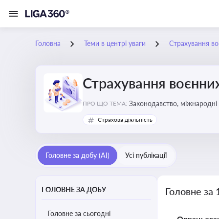
Головна
Теми в центрі уваги
Страхування во
Страхування воєнних
Законодавство, міжнародні 
ПРО ЩО ТЕМА:
Страхова діяльність
Головне за добу (AI)
Усі публікації
ГОЛОВНЕ ЗА ДОБУ
Головне за 
Головне за сьогодні
Опрацьова