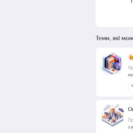
Теми, які мож
Пр
он
О
Пр
з 