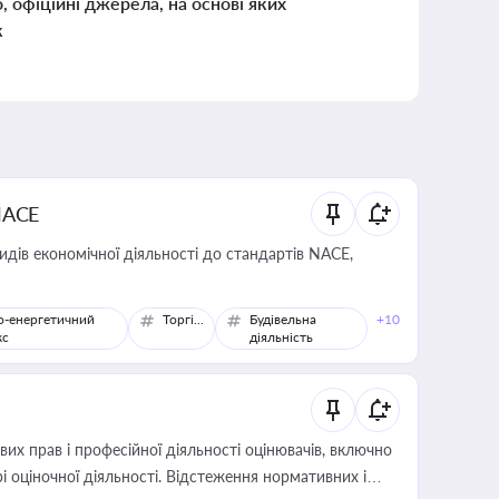
о, офіційні джерела, на основі яких
к
NACE
идів економічної діяльності до стандартів NACE,
о-енергетичний
Торгівля
Будівельна
+10
кс
діяльність
х прав і професійної діяльності оцінювачів, включно
і оціночної діяльності. Відстеження нормативних і