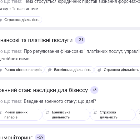
о що тема:
Тема стосується юридичних підстав визнання форс-мажор
'язку з їх настанням
Страхова діяльність
інансові та платіжні послуги
+31
о що тема:
Про регулювання фінансових і платіжних послуг, управління коштами, приймання платежів та дотримання
цензійних вимог
Ринок цінних паперів
Банківська діяльність
Страхова діяльність
оєнний стан: наслідки для бізнесу
+3
о що тема:
Введення воєнного стану: що далі?
Ринок цінних
Банківська
Страхова
паперів
діяльність
діяльність
інмоніторинг
+59