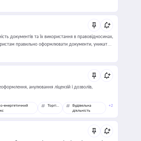
иста або бухгалтера під час оподаткування,
 статусу суб'єктів оціночної діяльності
сть документів та їх використання в правовідносинах,
а юристам правильно оформлювати документи, уникати
влади та контрагентами
оформлення, анулювання ліцензій і дозволів,
о-енергетичний
Торгівля
Будівельна
+2
кс
діяльність