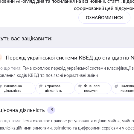
Повний AI-огляд дня та посилання на всі новини, статті, віде
сформований цей підсумо
ОЗНАЙОМИТИСЯ
уть вас зацікавити:
Перехід української системи КВЕД до стандартів 
о що тема:
Тема охоплює перехід української системи класифікації в
овлення кодів КВЕД та пов'язані нормативні зміни
Банківська
Страхова
Фінансові
Паливн
діяльність
діяльність
послуги
компле
ціночна діяльність
+9
о що тема:
Тема охоплює правове регулювання оцінки майна, майнови
кваліфікаційними вимогами, звітністю та цифровими сервісами у сфер