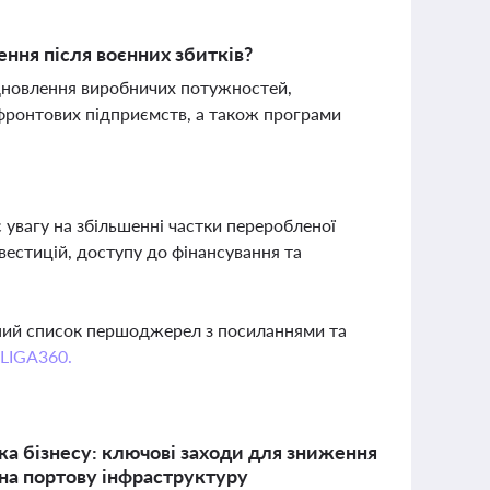
ення після воєнних збитків?
ідновлення виробничих потужностей,
ифронтових підприємств, а також програми
є увагу на збільшенні частки переробленої
вестицій, доступу до фінансування та
вний список першоджерел з посиланнями та
 LIGA360.
ка бізнесу: ключові заходи для зниження
к на портову інфраструктуру