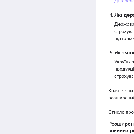
Джерел
Які дер
Держава 
страхува
підтримк
Як змін
Україна 
продукці
страхува
Кожне з пи
розширений
Стисло про
Розширенн
воєнних р