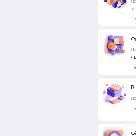
Пр
зв
Ф
Пр
лі
В
Пр
Ф