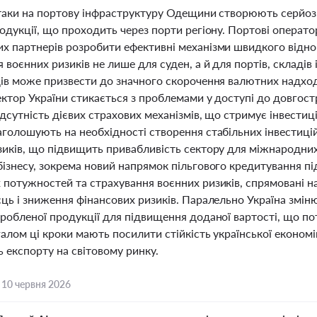
атаки на портову інфраструктуру Одещини створюють серйозн
одукції, що проходить через порти регіону. Портові оператор
х партнерів розробити ефективні механізми швидкого відн
 воєнних ризиків не лише для суден, а й для портів, складів
дів може призвести до значного скорочення валютних надход
ктор України стикається з проблемами у доступі до довгост
ідсутність дієвих страхових механізмів, що стримує інвести
аголошують на необхідності створення стабільних інвестицій
зиків, що підвищить привабливість сектору для міжнародних
ізнесу, зокрема новий напрямок пільгового кредитування пі
 потужностей та страхування воєнних ризиків, спрямовані 
сць і зниження фінансових ризиків. Паралельно Україна змін
робленої продукції для підвищення доданої вартості, що по
галом ці кроки мають посилити стійкість української економі
ь експорту на світовому ринку.
,
10 червня 2026