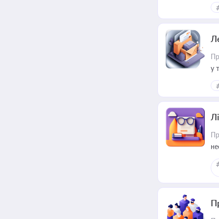
ме
пр
Л
Пр
у 
ри
Лі
Пр
не
П