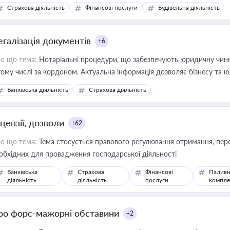
дійних змін у цій сфері корисне для власника бізнесу, керівника, юр
Страхова діяльність
Фінансові послуги
Будівельна діяльність
иватизації, оренди державного майна, корпоративних угод і перевірки
егалізація документів
+6
о що тема:
Нотаріальні процедури, що забезпечують юридичну чинні
тому числі за кордоном. Актуальна інформація дозволяє бізнесу т
зиків недійсності та забезпечувати їх належне прийняття органами 
Банківська діяльність
Страхова діяльність
цензії, дозволи
+62
о що тема:
Тема стосується правового регулювання отримання, пере
обхідних для провадження господарської діяльності
Банківська
Страхова
Фінансові
Паливн
діяльність
діяльність
послуги
компле
ро форс-мажорні обставини
+2