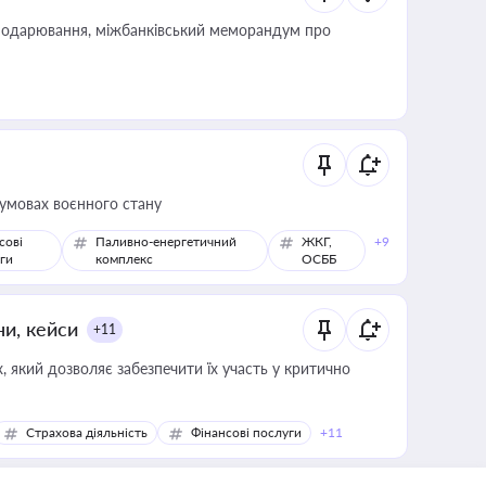
сподарювання, міжбанківський меморандум про
 умовах воєнного стану
сові
Паливно-енергетичний
ЖКГ,
+9
ги
комплекс
ОСББ
ни, кейси
+11
 який дозволяє забезпечити їх участь у критично
Страхова діяльність
Фінансові послуги
+11