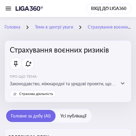
ВХІД ДО LIGA360
Головна
Теми в центрі уваги
Страхування воєнних ризиків
Страхування воєнних ризиків
ПРО ЩО ТЕМА:
Законодавство, міжнародні та урядові проекти, що
визначають та знижують воєнні ризики для власників
Страхова діяльність
майна, боржників та кредиторів
Головне за добу (AI)
Усі публікації