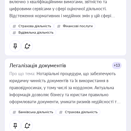
включно з кваліфікаційними вимогами, звітністю та
цифровими сервісами у сфері оціночної діяльності.
Відстеження нормативних і медійних змін у цій сфері
корисне для власника бізнесу, керівника, юриста або
Страхова діяльність
Фінансові послуги
бухгалтера під час оподаткування, приватизації, оренди
Будівельна діяльність
державного майна, корпоративних угод і перевірки
статусу суб'єктів оціночної діяльності
Легалізація документів
+13
Про що тема:
Нотаріальні процедури, що забезпечують
юридичну чинність документів та їх використання в
правовідносинах, у тому числі за кордоном. Актуальна
інформація дозволяє бізнесу та юристам правильно
оформлювати документи, уникати ризиків недійсності та
забезпечувати їх належне прийняття органами влади та
Банківська діяльність
Страхова діяльність
контрагентами