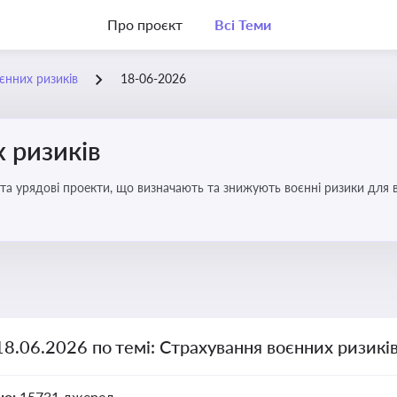
Про проєкт
Всі Теми
єнних ризиків
18-06-2026
 ризиків
та урядові проекти, що визначають та знижують воєнні ризики для в
18.06.2026 по темі: Страхування воєнних ризикі
но:
15731 джерел