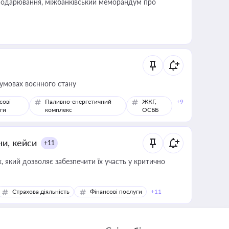
сподарювання, міжбанківський меморандум про
 умовах воєнного стану
сові
Паливно-енергетичний
ЖКГ,
+9
ги
комплекс
ОСББ
ни, кейси
+11
 який дозволяє забезпечити їх участь у критично
Страхова діяльність
Фінансові послуги
+11