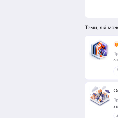
Теми, які мож
Пр
он
О
Пр
з 
ме