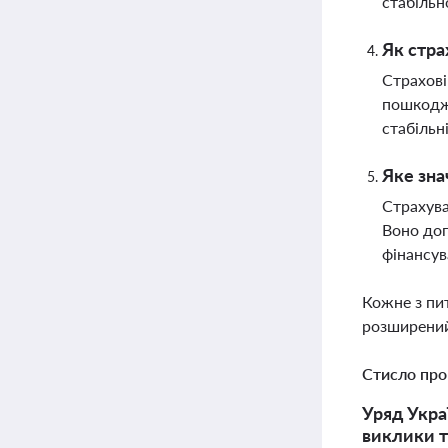
стабільн
Як стра
Страхові
пошкодже
стабільн
Яке зна
Страхува
Воно доп
фінансув
Кожне з пи
розширений
Стисло про
Уряд Укра
виклики т