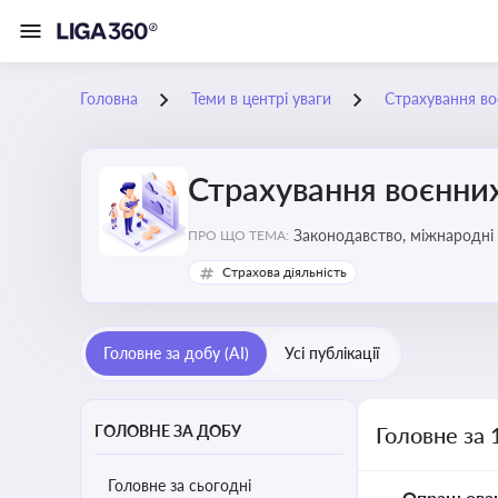
Головна
Теми в центрі уваги
Страхування во
Страхування воєнних
Законодавство, міжнародні 
ПРО ЩО ТЕМА:
Страхова діяльність
Головне за добу (AI)
Усі публікації
ГОЛОВНЕ ЗА ДОБУ
Головне за 
Головне за сьогодні
Опрацьова