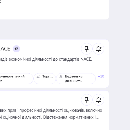
к
NACE
+2
идів економічної діяльності до стандартів NACE,
о-енергетичний
Торгівля
Будівельна
+10
кс
діяльність
х прав і професійної діяльності оцінювачів, включно
і оціночної діяльності. Відстеження нормативних і
иста або бухгалтера під час оподаткування,