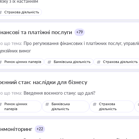
'язку з їх настанням
Страхова діяльність
інансові та платіжні послуги
+79
о що тема:
Про регулювання фінансових і платіжних послуг, управління коштами, приймання платежів та дотримання
цензійних вимог
Ринок цінних паперів
Банківська діяльність
Страхова діяльність
оєнний стан: наслідки для бізнесу
о що тема:
Введення воєнного стану: що далі?
Ринок цінних
Банківська
Страхова
паперів
діяльність
діяльність
інмоніторинг
+22