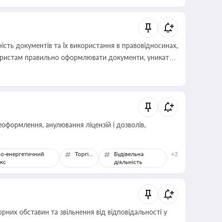
 статусу суб'єктів оціночної діяльності
сть документів та їх використання в правовідносинах,
а юристам правильно оформлювати документи, уникати
влади та контрагентами
оформлення, анулювання ліцензій і дозволів,
о-енергетичний
Торгівля
Будівельна
+2
кс
діяльність
них обставин та звільнення від відповідальності у