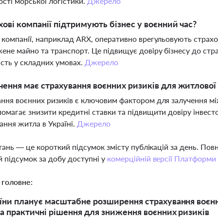
ості морської логістики.
Джерело
хові компанії підтримують бізнес у воєнний час?
 компанії, наприклад ARX, оперативно врегульовують страхо
не майно та транспорт. Це підвищує довіру бізнесу до стра
ість у складних умовах.
Джерело
чення має страхування воєнних ризиків для житлово
ння воєнних ризиків є ключовим фактором для залучення мі
омагає знизити кредитні ставки та підвищити довіру інвест
ання житла в Україні.
Джерело
тань — це короткий підсумок змісту публікацій за день. По
 підсумок за добу доступні у
комерційній версії Платформи
 головне:
їни планує масштабне розширення страхування воєнни
а практичні рішення для зниження воєнних ризиків