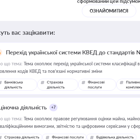
сформований цей підсумо
ОЗНАЙОМИТИСЯ
уть вас зацікавити:
Перехід української системи КВЕД до стандартів 
о що тема:
Тема охоплює перехід української системи класифікації в
овлення кодів КВЕД та пов'язані нормативні зміни
Банківська
Страхова
Фінансові
Паливн
діяльність
діяльність
послуги
компле
ціночна діяльність
+7
о що тема:
Тема охоплює правове регулювання оцінки майна, майнови
кваліфікаційними вимогами, звітністю та цифровими сервісами у сфер
дійних змін у цій сфері корисне для власника бізнесу, керівника, юр
Страхова діяльність
Фінансові послуги
Будівельна діяльність