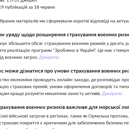
19 публікацій за 18 червня
ібраних матеріалів ми сформували короткі відповіді на актуал
ни уряду щодо розширення страхування воєнних ризи
нує збільшити обсяг страхування воєнних ризиків у десять р
ти реалізацію програми "Зроблено в Україні". Це має стимул
від воєнних загроз.
Джерело
ес може дізнатися про умови страхування воєнних ри
ство економіки проводить онлайн-заходи, де розповідає про
цію страхових премій, умови оформлення договорів та типов
цям краще розуміти механізми захисту активів.
Джерело
рахування воєнних ризиків важливе для морської ло
сокі військові загрози в регіонах, таких як Ормузька протока,
страхове покриття є критичним для забезпечення безпеки пе