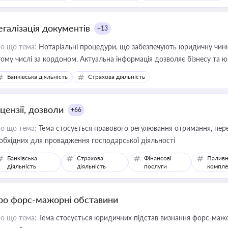
иватизації, оренди державного майна, корпоративних угод і перевірки
егалізація документів
+13
о що тема:
Нотаріальні процедури, що забезпечують юридичну чинні
тому числі за кордоном. Актуальна інформація дозволяє бізнесу т
зиків недійсності та забезпечувати їх належне прийняття органами 
Банківська діяльність
Страхова діяльність
цензії, дозволи
+66
о що тема:
Тема стосується правового регулювання отримання, пере
обхідних для провадження господарської діяльності
Банківська
Страхова
Фінансові
Паливн
діяльність
діяльність
послуги
компле
ро форс-мажорні обставини
о що тема:
Тема стосується юридичних підстав визнання форс-мажор