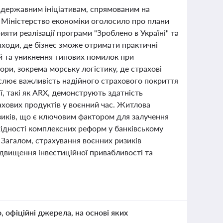
и державним ініціативам, спрямованим на
. Міністерство економіки оголосило про плани
ияти реалізації програми "Зроблено в Україні" та
аходи, де бізнес зможе отримати практичні
й та уникнення типових помилок при
ори, зокрема морську логістику, де страхові
реслює важливість надійного страхового покриття
ії, такі як ARX, демонструють здатність
ахових продуктів у воєнний час. Житлова
изиків, що є ключовим фактором для залучення
хідності комплексних реформ у банківському
. Загалом, страхування воєнних ризиків
ідвищення інвестиційної привабливості та
о, офіційні джерела, на основі яких