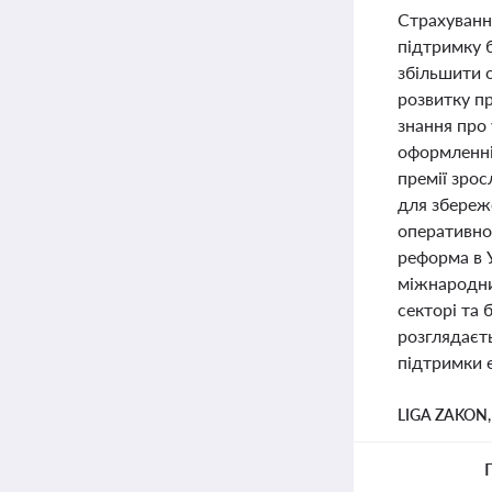
Страхування
підтримку б
збільшити о
розвитку п
знання про
оформленні 
премії зрос
для збереже
оперативно
реформа в 
міжнародни
секторі та 
розглядаєт
підтримки е
LIGA ZAKON