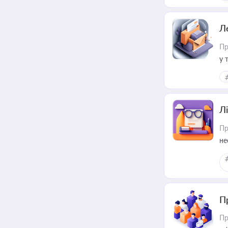
пр
Л
Пр
у 
ри
Лі
Пр
не
П
Пр