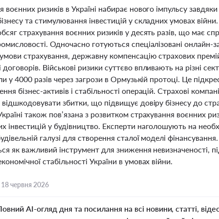
 воєнних ризиків в Україні набирає нового імпульсу завдяк
ізнесу та стимулювання інвестицій у складних умовах війни
бсяг страхування воєнних ризиків у десять разів, що має спр
ромисловості. Одночасно готуються спеціалізовані онлайн-з
 умови страхування, державну компенсацію страхових премі
договорів. Військові ризики суттєво впливають на різні сект
ли у 4000 разів через загрози в Ормузькій протоці. Це підк
ння бізнес-активів і стабільності операцій. Страхові компан
 відшкодовувати збитки, що підвищує довіру бізнесу до стр
Україні також пов’язана з розвитком страхування воєнних р
х інвестицій у будівництво. Експерти наголошують на необ
будівельній галузі для створення сталої моделі фінансування
ься як важливий інструмент для зниження невизначеності, п
кономічної стабільності України в умовах війни.
,
18 червня 2026
Повний AI-огляд дня та посилання на всі новини, статті, віде