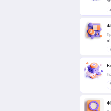
зв
Ф
Пр
лі
В
Пр
Ф