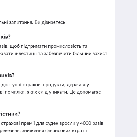
ьні запитання. Ви дізнаєтесь:
ків?
азів, щоб підтримати промисловість та
ювати інвестиції та забезпечити більший захист
зиків?
 доступні страхові продукти, державну
і помилки, яких слід уникати. Це допомагає
гістики?
 страхові премії для суден зросли у 4000 разів.
ревезень, зниження фінансових втрат і