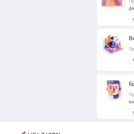
Пр
фі
В
Пр
Б
Пр
ва