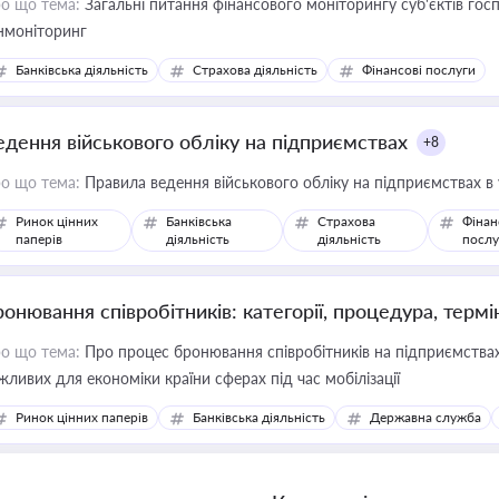
о що тема:
Загальні питання фінансового моніторингу суб'єктів го
нмоніторинг
Банківська діяльність
Страхова діяльність
Фінансові послуги
едення військового обліку на підприємствах
+8
о що тема:
Правила ведення військового обліку на підприємствах в
Ринок цінних
Банківська
Страхова
Фінан
паперів
діяльність
діяльність
послу
ронювання співробітників: категорії, процедура, термі
о що тема:
Про процес бронювання співробітників на підприємствах,
жливих для економіки країни сферах під час мобілізації
Ринок цінних паперів
Банківська діяльність
Державна служба