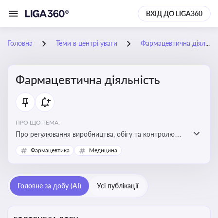
ВХІД ДО LIGA360
Головна
Теми в центрі уваги
Фармацевтична діяльність
Фармацевтична діяльність
ПРО ЩО ТЕМА:
Про регулювання виробництва, обігу та контролю
лікарських засобів для легальної роботи компаній та
Фармацевтика
Медицина
аптек, з дотриманням стандартів якості та безпеки
Головне за добу (AI)
Усі публікації