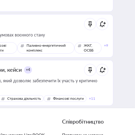
 умовах воєнного стану
сові
Паливно-енергетичний
ЖКГ,
+9
ги
комплекс
ОСББ
ни, кейси
+4
 який дозволяє забезпечити їх участь у критично
Страхова діяльність
Фінансові послуги
+11
Співробітництво