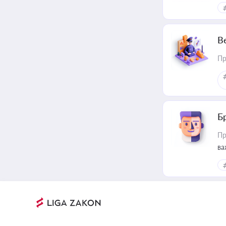
В
Пр
Б
Пр
ва