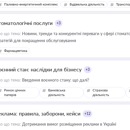
Паливно-енергетичний комплекс
Будівельна діяльність
Транспо
томатологічні послуги
+3
о що тема:
Новини, тренди та конкурентні переваги у сфері стомато
ратегій для покращення обслуговування
Фармацевтика
оєнний стан: наслідки для бізнесу
+3
о що тема:
Введення воєнного стану: що далі?
Ринок цінних
Банківська
Страхова
паперів
діяльність
діяльність
еклама: правила, заборони, кейси
+12
о що тема:
Дотримання вимог розміщення реклами в Україні