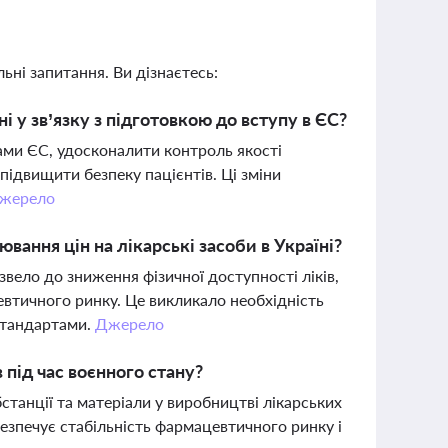
ьні запитання. Ви дізнаєтесь:
і у зв’язку з підготовкою до вступу в ЄС?
ами ЄС, удосконалити контроль якості
підвищити безпеку пацієнтів. Ці зміни
жерело
ання цін на лікарські засоби в Україні?
ело до зниження фізичної доступності ліків,
втичного ринку. Це викликало необхідність
 стандартами.
Джерело
 під час воєнного стану?
станції та матеріали у виробництві лікарських
езпечує стабільність фармацевтичного ринку і