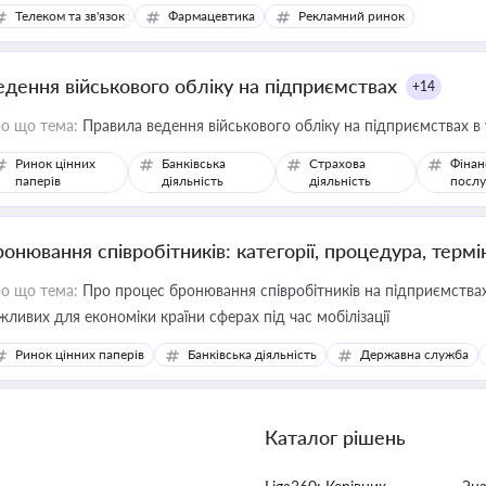
Телеком та зв'язок
Фармацевтика
Рекламний ринок
едення військового обліку на підприємствах
+14
о що тема:
Правила ведення військового обліку на підприємствах в
Ринок цінних
Банківська
Страхова
Фінан
паперів
діяльність
діяльність
послу
ронювання співробітників: категорії, процедура, термі
о що тема:
Про процес бронювання співробітників на підприємствах,
жливих для економіки країни сферах під час мобілізації
Ринок цінних паперів
Банківська діяльність
Державна служба
Каталог рішень