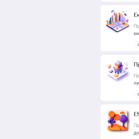
Е
Пр
ви
П
Пр
пу
E
Пр
до