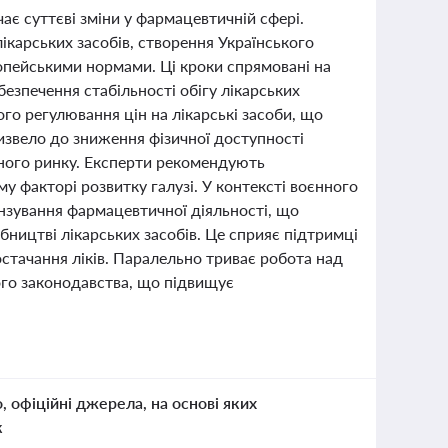
ає суттєві зміни у фармацевтичній сфері.
карських засобів, створення Українського
опейськими нормами. Ці кроки спрямовані на
езпечення стабільності обігу лікарських
го регулювання цін на лікарські засоби, що
ризвело до зниження фізичної доступності
чного ринку. Експерти рекомендують
у факторі розвитку галузі. У контексті воєнного
цензування фармацевтичної діяльності, що
бництві лікарських засобів. Це сприяє підтримці
стачання ліків. Паралельно триває робота над
ого законодавства, що підвищує
о, офіційні джерела, на основі яких
к