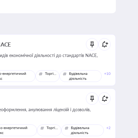
NACE
идів економічної діяльності до стандартів NACE,
о-енергетичний
Торгівля
Будівельна
+10
кс
діяльність
оформлення, анулювання ліцензій і дозволів,
о-енергетичний
Торгівля
Будівельна
+2
кс
діяльність