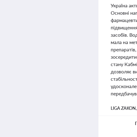
Україна акт
Основні на
фармацевти
підвищення 
засобів. Во
мала на мет
препаратів
зосередитис
стану Кабмі
дозволяє ви
стабільнос
удосконале
передбачува
LIGA ZAKON