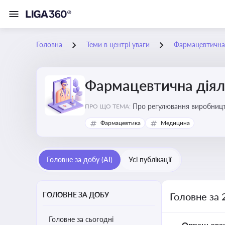
Головна
Теми в центрі уваги
Фармацевтична 
Фармацевтична діял
Про регулювання виробництв
ПРО ЩО ТЕМА:
та безпеки
Фармацевтика
Медицина
Головне за добу (AI)
Усі публікації
ГОЛОВНЕ ЗА ДОБУ
Головне за 
Головне за сьогодні
Опрацьова