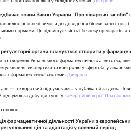
вність постачання ліків у складних умовах.
Джерело
дбачає новий Закон України "Про лікарські засоби" 
тановлює оновлені вимоги до доведення біоеквівалентності л
ькими нормами. Це підвищує якість і безпеку препаратів, а 
о
і регуляторні органи планується створити у фармацев
ся створення Українського фармацевтичного агентства, яке 
регулювання, експертизи та контролю у сфері обігу лікарсь
ості фармацевтичної системи.
Джерело
тань — це короткий підсумок змісту публікацій за день. По
 підсумок за добу доступні у
комерційній версії Платформи
 головне:
ція фармацевтичної діяльності України з європейськи
регулювання цін та адаптація у воєнний період