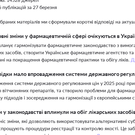
6 публікацій за 27 березня
ібраних матеріалів ми сформували короткі відповіді на актуал
овні зміни у фармацевтичній сфері очікуються в Україн
планує гармонізувати фармацевтичне законодавство з вимог
их засобів, створити Українське фармацевтичне агентство та 
ні на покращення фармацевтичної практики та обігу ліків.
Д
лідки мало впровадження системи державного регулюв
ення системи державного регулювання цін у 2025 році призв
 вітчизняних препаратів, та створило проблеми для фармаце
у підходів і зосередження на гармонізації з європейськими
и у законодавстві вплинули на обіг лікарських засобів
ніс зміни, які дозволяють використовувати альтернативні суб
 спрощують процедури реєстрації та контролю якості. Це заб