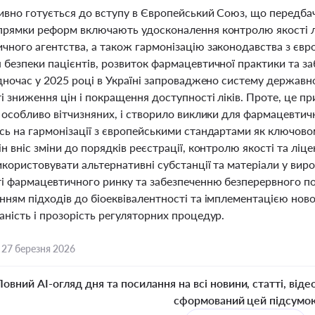
ивно готується до вступу в Європейський Союз, що передбач
прямки реформ включають удосконалення контролю якості лі
чного агентства, а також гармонізацію законодавства з євр
безпеки пацієнтів, розвиток фармацевтичної практики та заб
дночас у 2025 році в Україні запроваджено систему державно
і зниження цін і покращення доступності ліків. Проте, це п
, особливо вітчизняних, і створило виклики для фармацевти
ь на гармонізації з європейськими стандартами як ключовом
н вніс зміни до порядків реєстрації, контролю якості та лі
користовувати альтернативні субстанції та матеріали у виро
ті фармацевтичного ринку та забезпеченню безперервного по
нням підходів до біоеквівалентності та імплементацією нов
ність і прозорість регуляторних процедур.
,
27 березня 2026
Повний AI-огляд дня та посилання на всі новини, статті, віде
сформований цей підсумо