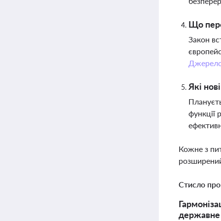
безперер
Що пере
Закон вс
європейс
Джерел
Які нов
Плануєть
функції 
ефективн
Кожне з пи
розширений
Стисло про
Гармоніза
державне 