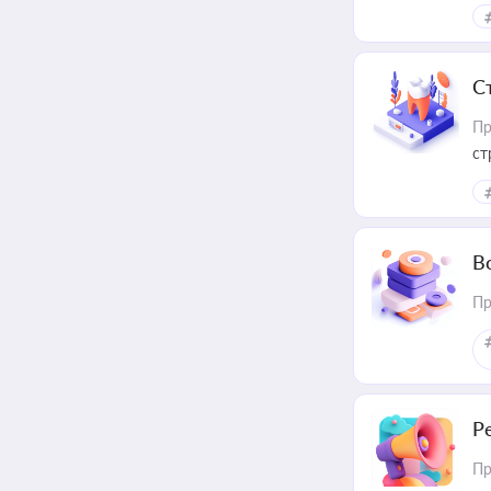
С
Пр
ст
В
Пр
Р
Пр