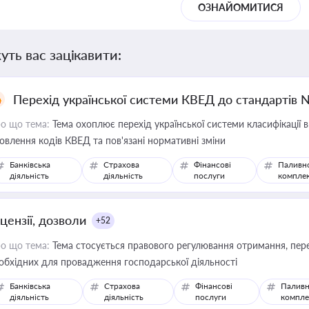
ОЗНАЙОМИТИСЯ
уть вас зацікавити:
Перехід української системи КВЕД до стандартів 
о що тема:
Тема охоплює перехід української системи класифікації в
овлення кодів КВЕД та пов'язані нормативні зміни
Банківська
Страхова
Фінансові
Паливн
діяльність
діяльність
послуги
компле
цензії, дозволи
+52
о що тема:
Тема стосується правового регулювання отримання, пере
обхідних для провадження господарської діяльності
Банківська
Страхова
Фінансові
Паливн
діяльність
діяльність
послуги
компле