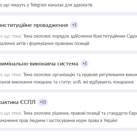
о що пишуть у Telegram каналах для адвокатів
онституційне провадження
+1
о що тема:
Тема охоплює порядок здійснення Конституційним Судом
валення актів і формування правових позицій
римінально-виконавча система
+1
о що тема:
Тема охоплює організацію та правове регулювання викона
танов виконання покарань та статус осіб, які відбувають покарання
рактика ЄСПЛ
+11
о що тема:
Тема охоплює рішення, правові позиції та стандарти Євр
умачення прав людини і застосування норм права в Україні