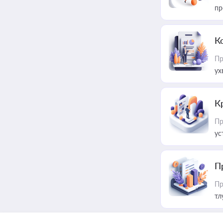
пр
К
Пр
ух
К
Пр
ус
П
Пр
тл