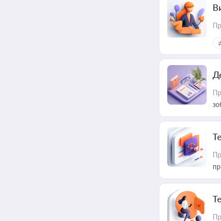
В
Пр
Д
Пр
зо
T
Пр
пр
T
Пр