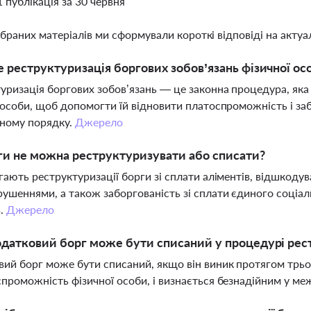
1 публікація за 30 червня
ібраних матеріалів ми сформували короткі відповіді на актуал
 реструктуризація боргових зобов’язань фізичної ос
уризація боргових зобов’язань — це законна процедура, яка
 особи, щоб допомогти їй відновити платоспроможність і з
ному порядку.
Джерело
ги не можна реструктуризувати або списати?
гають реструктуризації борги зі сплати аліментів, відшкод
ушеннями, а також заборгованість зі сплати єдиного соціал
в.
Джерело
датковий борг може бути списаний у процедурі рес
ий борг може бути списаний, якщо він виник протягом трьо
проможність фізичної особи, і визнається безнадійним у ме