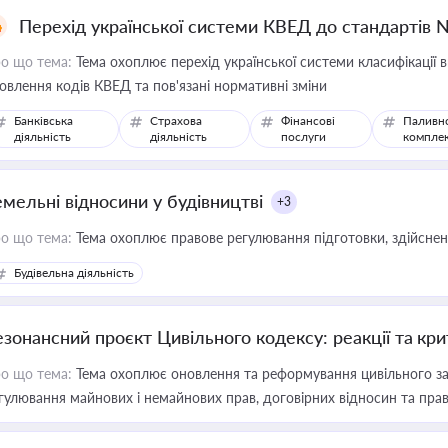
Перехід української системи КВЕД до стандартів 
о що тема:
Тема охоплює перехід української системи класифікації в
овлення кодів КВЕД та пов'язані нормативні зміни
Банківська
Страхова
Фінансові
Паливн
діяльність
діяльність
послуги
компле
емельні відносини у будівництві
+3
о що тема:
Тема охоплює правове регулювання підготовки, здійсненн
Будівельна діяльність
езонансний проєкт Цивільного кодексу: реакції та кр
о що тема:
Тема охоплює оновлення та реформування цивільного за
гулювання майнових і немайнових прав, договірних відносин та прав