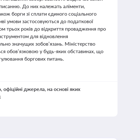
о списанню. До них належать аліменти,
кож борги зі сплати єдиного соціального
иві умови застосовуються до податкової
ом трьох років до відкриття провадження про
інструментом для відновлення
льно значущих зобов’язань. Міністерство
ься обов’язковою у будь-яких обставинах, що
егулювання боргових питань.
о, офіційні джерела, на основі яких
к