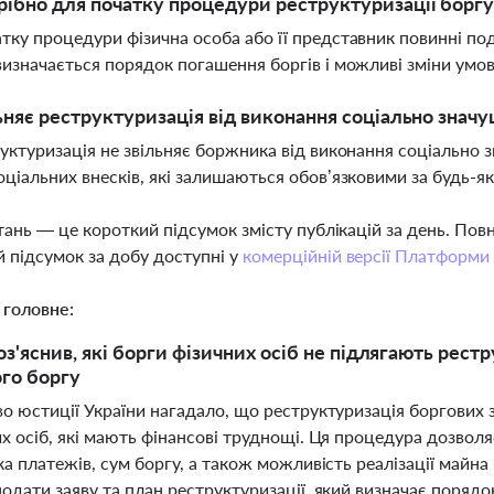
ібно для початку процедури реструктуризації боргу
тку процедури фізична особа або її представник повинні под
визначається порядок погашення боргів і можливі зміни умо
ьняє реструктуризація від виконання соціально значу
руктуризація не звільняє боржника від виконання соціально з
оціальних внесків, які залишаються обов’язковими за будь-я
тань — це короткий підсумок змісту публікацій за день. По
 підсумок за добу доступні у
комерційній версії Платформи
 головне:
оз'яснив, які борги фізичних осіб не підлягають рест
го боргу
во юстиції України нагадало, що реструктуризація боргових
их осіб, які мають фінансові труднощі. Ця процедура дозвол
ка платежів, сум боргу, а також можливість реалізації майн
одати заяву та план реструктуризації, який визначає поряд