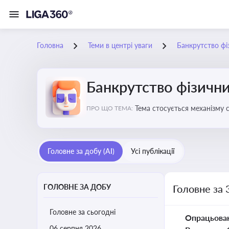
Головна
Теми в центрі уваги
Банкрутство фі
Банкрутство фізични
Тема стосується механізму 
ПРО ЩО ТЕМА:
як боржника, так і кредитор
Головне за добу (AI)
Усі публікації
ГОЛОВНЕ ЗА ДОБУ
Головне за 
Головне за сьогодні
Опрацьова
06 серпня 2026