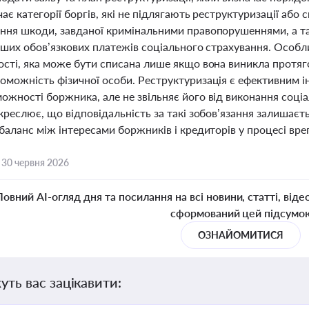
чає категорії боргів, які не підлягають реструктуризації аб
ння шкоди, завданої кримінальними правопорушеннями, а та
інших обов’язкових платежів соціального страхування. Особл
ості, яка може бути списана лише якщо вона виникла протяг
оможність фізичної особи. Реструктуризація є ефективним 
ожності боржника, але не звільняє його від виконання соціа
креслює, що відповідальність за такі зобов’язання залишаєт
баланс між інтересами боржників і кредиторів у процесі вр
,
30 червня 2026
Повний AI-огляд дня та посилання на всі новини, статті, віде
сформований цей підсумо
ОЗНАЙОМИТИСЯ
уть вас зацікавити: