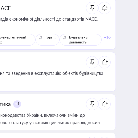
NACE
идів економічної діяльності до стандартів NACE,
о-енергетичний
Торгівля
Будівельна
+10
кс
діяльність
я та введення в експлуатацію об’єктів будівництва
итика
+1
конодавства України, включаючи зміни до
ового статусу учасників цивільних правовідносин