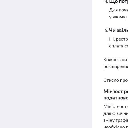
Що потр
Для поча
у якому 
Чи звіл
Ні, рест
сплата с
Кожне з пи
розширений
Стисло про
Мін'юст р
податково
Міністерст
для фізичн
зміну графі
необхідно п