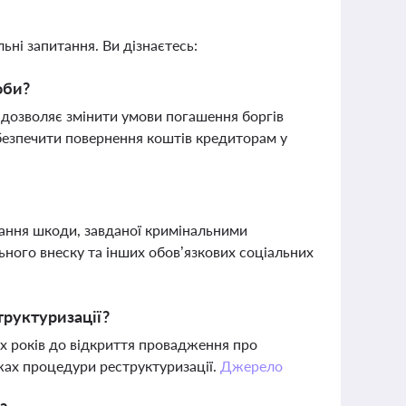
ьні запитання. Ви дізнаєтесь:
оби?
 дозволяє змінити умови погашення боргів
абезпечити повернення коштів кредиторам у
ування шкоди, завданої кримінальними
ьного внеску та інших обов’язкових соціальних
труктуризації?
х років до відкриття провадження про
жах процедури реструктуризації.
Джерело