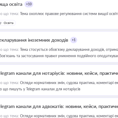
ища освіта
+10
о що тема:
Тема охоплює правове регулювання системи вищої освіти, о
Освіта
екларування іноземних доходів
+1
о що тема:
Тема стосується обов’язку декларування доходів, отрим
бов’язань та застосування правил уникнення подвійного оподаткува
elegram канали для нотаріусів: новини, кейси, практич
о що тема:
Огляди нормативних змін, судова практика, коментарі екс
о що пишуть у Telegram каналах для нотаріусів
elegram канали для адвокатів: новини, кейси, практич
о що тема:
Огляди нормативних змін, судова практика, коментарі екс