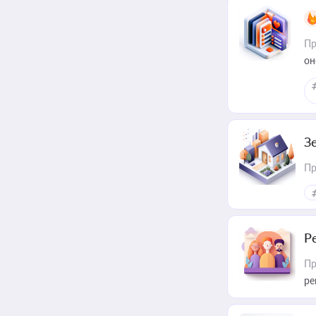
Пр
он
З
Пр
Р
Пр
ре