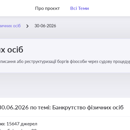
Про проєкт
Всі Теми
зичних осіб
30-06-2026
х осіб
списання або реструктуризації боргів фізособи через судову процед
ів
30.06.2026 по темі: Банкрутство фізичних осіб
но:
15647 джерел