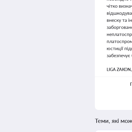
чітко визна
відшкодува
внеску та 
заборгован
неплатоспр
платоспром
юстиції під
забезпечує 
LIGA ZAKON
Теми, які мож