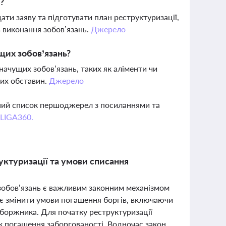
?
ати заяву та підготувати план реструктуризації,
в виконання зобов’язань.
Джерело
щих зобов’язань?
начущих зобов’язань, таких як аліменти чи
ких обставин.
Джерело
вний список першоджерел з посиланнями та
 LIGA360.
руктуризації та умови списання
 зобов’язань є важливим законним механізмом
яє змінити умови погашення боргів, включаючи
а боржника. Для початку реструктуризації
ок погашення заборгованості. Водночас закон