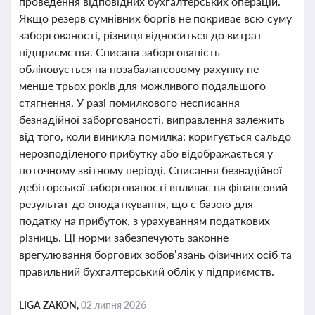
проведення відповідних бухгалтерських операцій.
Якщо резерв сумнівних боргів не покриває всю суму
заборгованості, різниця відноситься до витрат
підприємства. Списана заборгованість
обліковується на позабалансовому рахунку не
менше трьох років для можливого подальшого
стягнення. У разі помилкового несписання
безнадійної заборгованості, виправлення залежить
від того, коли виникла помилка: коригується сальдо
нерозподіленого прибутку або відображається у
поточному звітному періоді. Списання безнадійної
дебіторської заборгованості впливає на фінансовий
результат до оподаткування, що є базою для
податку на прибуток, з урахуванням податкових
різниць. Ці норми забезпечують законне
врегулювання боргових зобов’язань фізичних осіб та
правильний бухгалтерський облік у підприємств.
LIGA ZAKON,
02 липня 2026