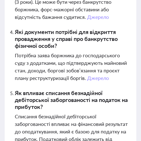
(3 роки). Це може бути через банкрутство
боржника, форс-мажорні обставини або
відсутність бажання судитися.
Джерело
Які документи потрібні для відкриття
провадження у справі про банкрутство
фізичної особи?
Потрібна заява боржника до господарського
суду з додатками, що підтверджують майновий
стан, доходи, боргові зобов’язання та проєкт
плану реструктуризації боргів.
Джерело
Як впливає списання безнадійної
дебіторської заборгованості на податок на
прибуток?
Списання безнадійної дебіторської
заборгованості впливає на фінансовий результат
до оподаткування, який є базою для податку на
прибуток. Податковий облік залежить від