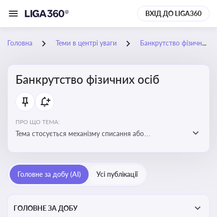
ВХІД ДО LIGA360
Головна
Теми в центрі уваги
Банкрутство фізичних осіб
Банкрутство фізичних осіб
ПРО ЩО ТЕМА:
Тема стосується механізму списання або
реструктуризації боргів фізособи через судову
процедуру банкрутства, що дозволяє захистити
права як боржника, так і кредиторів
Головне за добу (AI)
Усі публікації
ГОЛОВНЕ ЗА ДОБУ