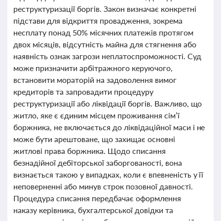
реструктуризації боргів. Закон визначає конкретні
підстави для відкриття провадження, зокрема
несплату понад 50% місячних платежів протягом
двох місяців, відсутність майна для стягнення або
наявність ознак загрози неплатоспроможності. Суд
може призначити арбітражного керуючого,
встановити мораторій на задоволення вимог
кредиторів та запровадити процедуру
реструктуризації або ліквідації боргів. Важливо, що
житло, яке є єдиним місцем проживання сім’ї
боржника, не включається до ліквідаційної маси і не
може бути арештоване, що захищає основні
житлові права боржника. Щодо списання
безнадійної дебіторської заборгованості, вона
визнається такою у випадках, коли є впевненість у її
неповерненні або минув строк позовної давності.
Процедура списання передбачає оформлення
наказу керівника, бухгалтерської довідки та