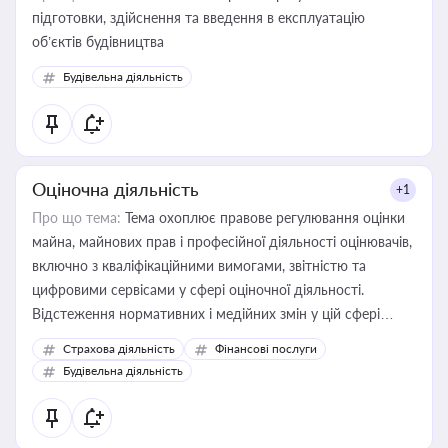
підготовки, здійснення та введення в експлуатацію
об’єктів будівництва
Будівельна діяльність
Оціночна діяльність
+1
Про що тема:
Тема охоплює правове регулювання оцінки
майна, майнових прав і професійної діяльності оцінювачів,
включно з кваліфікаційними вимогами, звітністю та
цифровими сервісами у сфері оціночної діяльності.
Відстеження нормативних і медійних змін у цій сфері
корисне для власника бізнесу, керівника, юриста або
Страхова діяльність
Фінансові послуги
бухгалтера під час оподаткування, приватизації, оренди
Будівельна діяльність
державного майна, корпоративних угод і перевірки
статусу суб'єктів оціночної діяльності