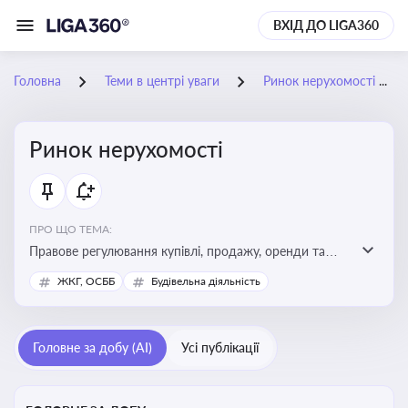
ВХІД ДО LIGA360
Головна
Теми в центрі уваги
Ринок нерухомості
Ринок нерухомості
ПРО ЩО ТЕМА:
Правове регулювання купівлі, продажу, оренди та
управління нерухомістю, що є ключовим для бізнесу,
ЖКГ, ОСББ
Будівельна діяльність
інвесторів, забудовників і власників об’єктів майна
Головне за добу (AI)
Усі публікації