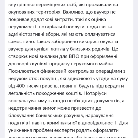
внутрішньо переміщених осіб, які проживали на
окупованих територіях. Важливо, що ваучер не
покриває додаткові витрати, такі як оцінка
нерухомості, нотаріальні послуги, податки та
адміністративні збори, які мають оплачуватися
самостійно. Також заборонено використовувати
ваучер для купівлі житла у близьких родичів. Це
створює нові виклики для ВПО при оформленні
договорів купівлі-продажу нерухомого майна.
Посилюється фінансовий контроль за операціями з
нерухомістю: покупці, які здійснюють угоди на суму
від 400 тисяч гривень, повинні будуть підтвердити
легальність походження коштів. Нотаріуси
консультуватимуть щодо необхідних документів, а
недотримання вимог може призвести до
блокування банківських рахунків, нарахування
податків і навіть кримінальної відповідальності. Для
уникнення проблем експерти радять оформляти
договори позики, дарування або інвестувати кошти