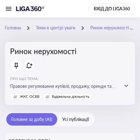
ВХІД ДО LIGA360
Головна
Теми в центрі уваги
Ринок нерухомості
Ринок нерухомості
ПРО ЩО ТЕМА:
Правове регулювання купівлі, продажу, оренди та
управління нерухомістю, що є ключовим для бізнесу,
ЖКГ, ОСББ
Будівельна діяльність
інвесторів, забудовників і власників об’єктів майна
Головне за добу (AI)
Усі публікації