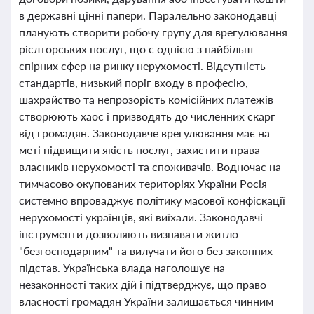
в державні цінні папери. Паралельно законодавці
планують створити робочу групу для врегулювання
рієлторських послуг, що є однією з найбільш
спірних сфер на ринку нерухомості. Відсутність
стандартів, низький поріг входу в професію,
шахрайство та непрозорість комісійних платежів
створюють хаос і призводять до численних скарг
від громадян. Законодавче врегулювання має на
меті підвищити якість послуг, захистити права
власників нерухомості та споживачів. Водночас на
тимчасово окупованих територіях України Росія
системно впроваджує політику масової конфіскації
нерухомості українців, які виїхали. Законодавчі
інструменти дозволяють визнавати житло
"безгосподарним" та вилучати його без законних
підстав. Українська влада наголошує на
незаконності таких дій і підтверджує, що право
власності громадян України залишається чинним