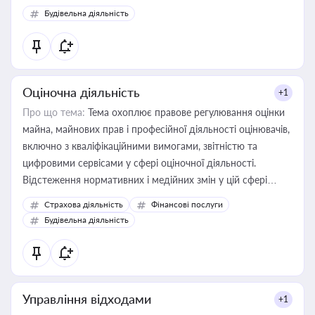
Будівельна діяльність
Оціночна діяльність
+1
Про що тема:
Тема охоплює правове регулювання оцінки
майна, майнових прав і професійної діяльності оцінювачів,
включно з кваліфікаційними вимогами, звітністю та
цифровими сервісами у сфері оціночної діяльності.
Відстеження нормативних і медійних змін у цій сфері
корисне для власника бізнесу, керівника, юриста або
Страхова діяльність
Фінансові послуги
бухгалтера під час оподаткування, приватизації, оренди
Будівельна діяльність
державного майна, корпоративних угод і перевірки
статусу суб'єктів оціночної діяльності
Управління відходами
+1