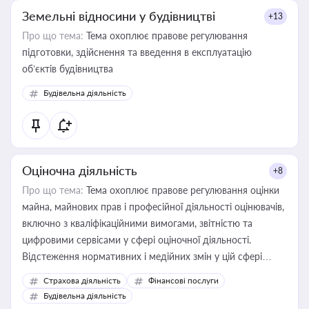
Земельні відносини у будівництві
+13
Про що тема:
Тема охоплює правове регулювання
підготовки, здійснення та введення в експлуатацію
об’єктів будівництва
Будівельна діяльність
Оціночна діяльність
+8
Про що тема:
Тема охоплює правове регулювання оцінки
майна, майнових прав і професійної діяльності оцінювачів,
включно з кваліфікаційними вимогами, звітністю та
цифровими сервісами у сфері оціночної діяльності.
Відстеження нормативних і медійних змін у цій сфері
корисне для власника бізнесу, керівника, юриста або
Страхова діяльність
Фінансові послуги
бухгалтера під час оподаткування, приватизації, оренди
Будівельна діяльність
державного майна, корпоративних угод і перевірки