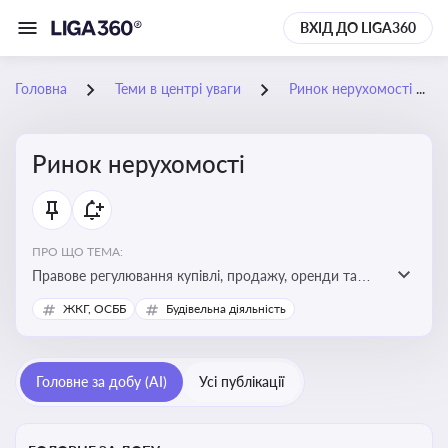
ВХІД ДО LIGA360
Головна
Теми в центрі уваги
Ринок нерухомості
Ринок нерухомості
ПРО ЩО ТЕМА:
Правове регулювання купівлі, продажу, оренди та
управління нерухомістю, що є ключовим для бізнесу,
ЖКГ, ОСББ
Будівельна діяльність
інвесторів, забудовників і власників об’єктів майна
Головне за добу (AI)
Усі публікації