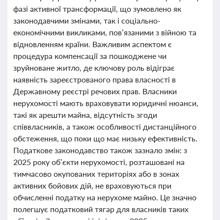
фазі активної трансформації, що зумовлено як
законодавчими змінами, так і соціально-
економічними викликами, пов’язаними з війною та
відновленням країни. Важливим аспектом є
процедура компенсації за пошкоджене чи
зруйноване житло, де ключову роль відіграє
наявність зареєстрованого права власності в
Державному реєстрі речових прав. Власники
нерухомості мають враховувати юридичні нюанси,
такі як арешти майна, відсутність згоди
співвласників, а також особливості дистанційного
обстеження, що поки що має низьку ефективність.
Податкове законодавство також зазнало змін: з
2025 року об’єкти нерухомості, розташовані на
тимчасово окупованих територіях або в зонах
активних бойових дій, не враховуються при
обчисленні податку на нерухоме майно. Це значно
полегшує податковий тягар для власників таких