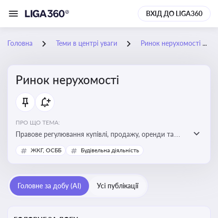
ВХІД ДО LIGA360
Головна
Теми в центрі уваги
Ринок нерухомості
Ринок нерухомості
ПРО ЩО ТЕМА:
Правове регулювання купівлі, продажу, оренди та
управління нерухомістю, що є ключовим для бізнесу,
ЖКГ, ОСББ
Будівельна діяльність
інвесторів, забудовників і власників об’єктів майна
Головне за добу (AI)
Усі публікації