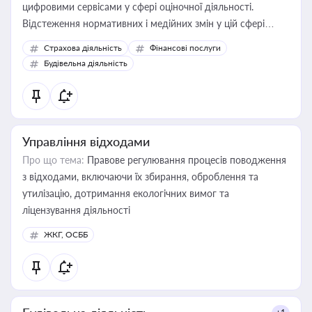
цифровими сервісами у сфері оціночної діяльності.
Відстеження нормативних і медійних змін у цій сфері
корисне для власника бізнесу, керівника, юриста або
Страхова діяльність
Фінансові послуги
бухгалтера під час оподаткування, приватизації, оренди
Будівельна діяльність
державного майна, корпоративних угод і перевірки
статусу суб'єктів оціночної діяльності
Управління відходами
Про що тема:
Правове регулювання процесів поводження
з відходами, включаючи їх збирання, оброблення та
утилізацію, дотримання екологічних вимог та
ліцензування діяльності
ЖКГ, ОСББ