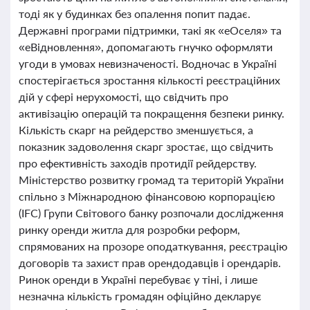
тоді як у будинках без опалення попит падає.
Державні програми підтримки, такі як «еОселя» та
«еВідновлення», допомагають гнучко оформляти
угоди в умовах невизначеності. Водночас в Україні
спостерігається зростання кількості реєстраційних
дій у сфері нерухомості, що свідчить про
активізацію операцій та покращення безпеки ринку.
Кількість скарг на рейдерство зменшується, а
показник задоволення скарг зростає, що свідчить
про ефективність заходів протидії рейдерству.
Міністерство розвитку громад та територій України
спільно з Міжнародною фінансовою корпорацією
(IFC) Групи Світового банку розпочали дослідження
ринку оренди житла для розробки реформ,
спрямованих на прозоре оподаткування, реєстрацію
договорів та захист прав орендодавців і орендарів.
Ринок оренди в Україні перебуває у тіні, і лише
незначна кількість громадян офіційно декларує