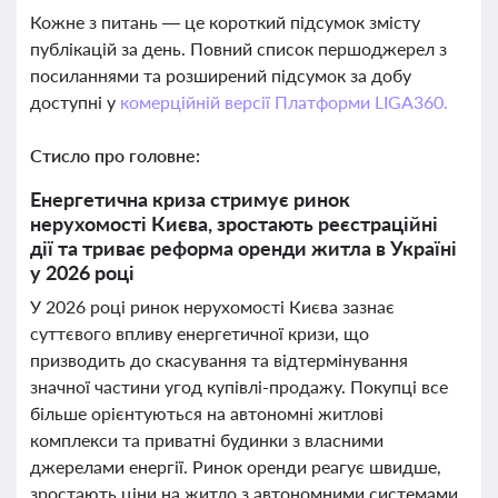
Кожне з питань — це короткий підсумок змісту
публікацій за день. Повний список першоджерел з
посиланнями та розширений підсумок за добу
доступні у
комерційній версії Платформи LIGA360.
Стисло про головне:
Енергетична криза стримує ринок
нерухомості Києва, зростають реєстраційні
дії та триває реформа оренди житла в Україні
у 2026 році
У 2026 році ринок нерухомості Києва зазнає
суттєвого впливу енергетичної кризи, що
призводить до скасування та відтермінування
значної частини угод купівлі-продажу. Покупці все
більше орієнтуються на автономні житлові
комплекси та приватні будинки з власними
джерелами енергії. Ринок оренди реагує швидше,
зростають ціни на житло з автономними системами,