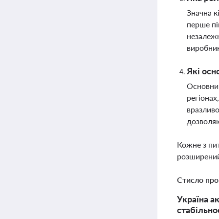
Значна к
перше пі
незалежн
виробник
Які осн
Основни
регіонах
вразливо
дозволяю
Кожне з пи
розширений
Стисло про
Україна а
стабільно