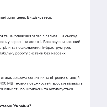
ьні запитання. Ви дізнаєтесь:
и та накопичення запасів палива. На сьогодні
ають у вересні та жовтні. Враховуючи воєнний
обстріли та пошкодження інфраструктури.
табільну роботу системи без масових
етики, зокрема сонячних та вітрових станцій,
 400 МВт нових потужностей, зростає кількість
я кількість пошкоджень та активізується
истеми України?