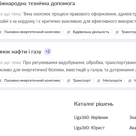
іжнародна технічна допомога
о що тема:
Тема охоплює процеси правового оформлення, адміністр
раїні з-за кордону, і є критично важливою для ефективного використ
фраструктурних проєктів
Паливно-енергетичний комплекс
Будівельна діяльність
Транспо
нок нафти і газу
+2
о що тема:
Про регулювання видобування, обробки, транспортування
жливо для енергетичної безпеки, інвестицій у галузь та дотримання 
Паливно-енергетичний комплекс
Транспорт
Металургія
Каталог рішень
Liga360: Керівник
Зн
Liga360: Юрист
Ак