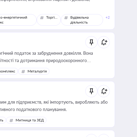
о-енергетичний
Торгівля
Будівельна
+2
кс
діяльність
гічний податок за забруднення довкілля. Вона
звітності та дотримання природоохоронного
комплекс
Металургія
вим для підприємств, які імпортують, виробляють або
тивного податкового планування.
ть
Митниця та ЗЕД