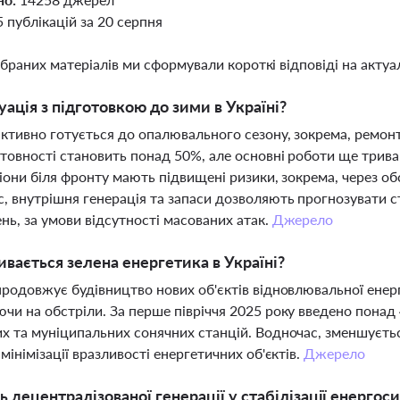
5 публікацій за 20 серпня
ібраних матеріалів ми сформували короткі відповіді на актуал
уація з підготовкою до зими в Україні?
активно готується до опалювального сезону, зокрема, ремонт
отовності становить понад 50%, але основні роботи ще трив
гіони біля фронту мають підвищені ризики, зокрема, через 
, внутрішня генерація та запаси дозволяють прогнозувати с
нь, за умови відсутності масованих атак.
Джерело
ивається зелена енергетика в Україні?
продовжує будівництво нових об'єктів відновлювальної енерг
чи на обстріли. За перше півріччя 2025 року введено понад
х та муніципальних сонячних станцій. Водночас, зменшуєтьс
 мінімізації вразливості енергетичних об'єктів.
Джерело
ь децентралізованої генерації у стабілізації енергос