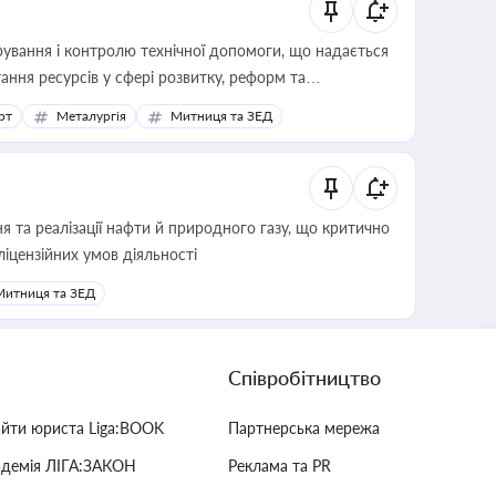
ування і контролю технічної допомоги, що надається
ання ресурсів у сфері розвитку, реформ та
рт
Металургія
Митниця та ЗЕД
 та реалізації нафти й природного газу, що критично
ліцензійних умов діяльності
Митниця та ЗЕД
Співробітництво
айти юриста Liga:BOOK
Партнерська мережа
адемія ЛІГА:ЗАКОН
Реклама та PR