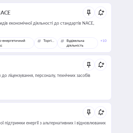
NACE
идів економічної діяльності до стандартів NACE,
о-енергетичний
Торгівля
Будівельна
+10
кс
діяльність
о ліцензування, персоналу, технічних засобів
 підтримки енергії з альтернативних і відновлюваних