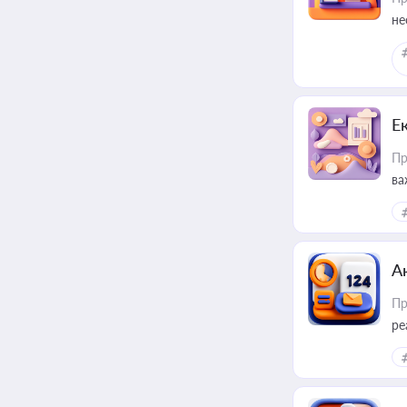
не
Е
Пр
ва
за
А
Пр
ре