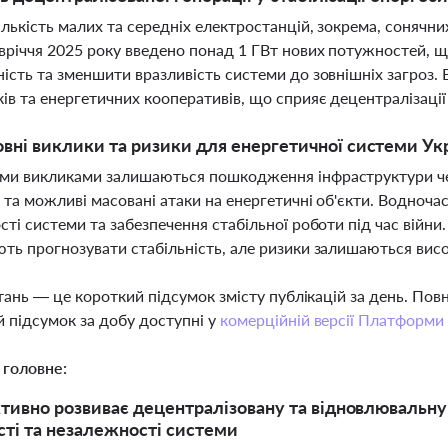
ількість малих та середніх електростанцій, зокрема, сонячних
вріччя 2025 року введено понад 1 ГВт нових потужностей, 
ість та зменшити вразливість системи до зовнішніх загроз. 
ів та енергетичних кооперативів, що сприяє децентралізації
овні виклики та ризики для енергетичної системи Укр
ми викликами залишаються пошкодження інфраструктури че
, та можливі масовані атаки на енергетичні об'єкти. Водноча
сті системи та забезпечення стабільної роботи під час війни.
ть прогнозувати стабільність, але ризики залишаються висок
тань — це короткий підсумок змісту публікацій за день. По
 підсумок за добу доступні у
комерційній версії Платформи
 головне:
ктивно розвиває децентралізовану та відновлювальн
сті та незалежності системи