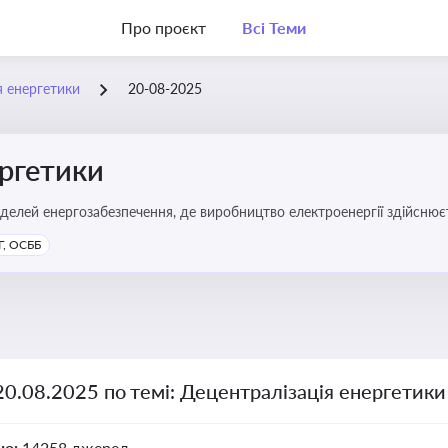
Про проєкт
Всі Теми
я енергетики
20-08-2025
ергетики
делей енергозабезпечення, де виробництво електроенергії здійсню
ості громад, зменшення втрат при транспортуванні енергії та сти
, ОСББ
20.08.2025 по темі: Децентралізація енергетики
но:
14258 джерел