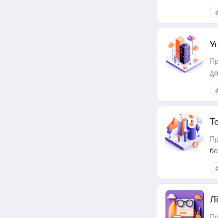
У
Пр
до
Т
Пр
бе
Лі
Пр