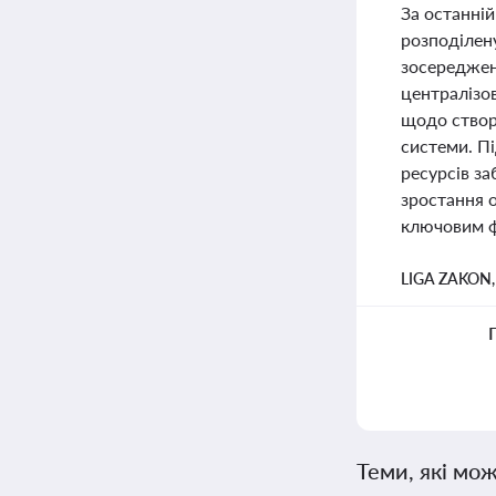
За останній
розподілену
зосереджена
централізов
щодо створ
системи. Пі
ресурсів за
зростання о
ключовим ф
LIGA ZAKON
Теми, які мож