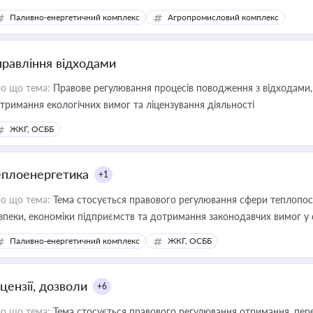
Паливно-енергетичний комплекс
Агропромисловий комплекс
правління відходами
о що тема:
Правове регулювання процесів поводження з відходами, 
тримання екологічних вимог та ліцензування діяльності
ЖКГ, ОСББ
еплоенергетика
+1
о що тема:
Тема стосується правового регулювання сфери теплопост
зпеки, економіки підприємств та дотримання законодавчих вимог у
Паливно-енергетичний комплекс
ЖКГ, ОСББ
цензії, дозволи
+6
о що тема:
Тема стосується правового регулювання отримання, пере