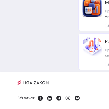
М
Пр
Ук
ін
Ри
Пр
ва
Зв'язатися: