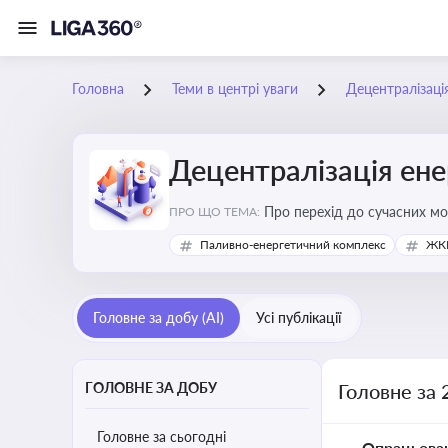
Головна
Теми в центрі уваги
Децентралізаці
Децентралізація ен
Про перехід до сучасних мо
ПРО ЩО ТЕМА:
підвищення енергонезалежн
Паливно-енергетичний комплекс
ЖКГ
Головне за добу (AI)
Усі публікації
ГОЛОВНЕ ЗА ДОБУ
Головне за 
Головне за сьогодні
Опрацьова