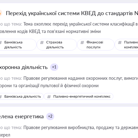
Перехід української системи КВЕД до стандартів 
о що тема:
Тема охоплює перехід української системи класифікації в
овлення кодів КВЕД та пов'язані нормативні зміни
Банківська
Страхова
Фінансові
Паливн
діяльність
діяльність
послуги
компле
хоронна діяльність
+1
о що тема:
Правове регулювання надання охоронних послуг, вимоги д
орони та організації пультової й фізичної охорони
Банківська діяльність
Паливно-енергетичний комплекс
елена енергетика
+2
о що тема:
Правове регулювання виробництва, продажу та державної
ерел