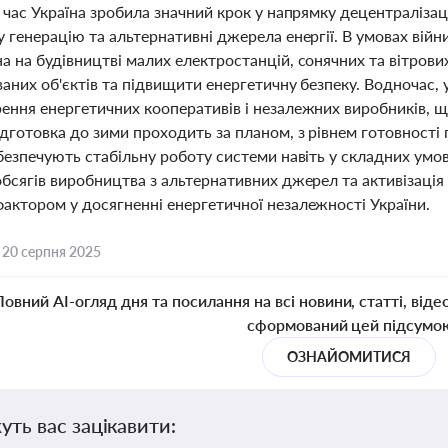
 час Україна зробила значний крок у напрямку децентралізац
 генерацію та альтернативні джерела енергії. В умовах вій
 на будівництві малих електростанцій, сонячних та вітрови
аних об'єктів та підвищити енергетичну безпеку. Водночас, 
ення енергетичних кооперативів і незалежних виробників, щ
дготовка до зими проходить за планом, з рівнем готовності 
безпечують стабільну роботу системи навіть у складних умо
бсягів виробництва з альтернативних джерел та активізація 
актором у досягненні енергетичної незалежності України.
,
20 серпня 2025
Повний AI-огляд дня та посилання на всі новини, статті, віде
сформований цей підсумо
ОЗНАЙОМИТИСЯ
уть вас зацікавити: