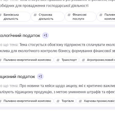
обхідних для провадження господарської діяльності
Банківська
Страхова
Фінансові
Паливн
діяльність
діяльність
послуги
компле
кологічний податок
+1
о що тема:
Тема стосується обов’язку підприємств сплачувати еколо
жлива для екологічного контролю бізнесу, формування фінансової 
конодавства
Паливно-енергетичний комплекс
Транспорт
Агропромисловий 
кцизний податок
+1
о що тема:
Про новини та кейси щодо акцизу, які є критично важли
алізують підакцизну продукцію, з метою уникнення штрафів та ефек
Паливно-енергетичний комплекс
Торгівля
Харчова промисловіс