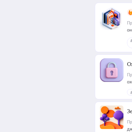
Пр
он
О
Пр
ох
З
Пр
дж