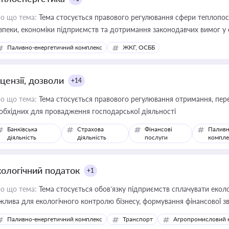
о що тема:
Тема стосується правового регулювання сфери теплопост
зпеки, економіки підприємств та дотримання законодавчих вимог у
Паливно-енергетичний комплекс
ЖКГ, ОСББ
цензії, дозволи
+14
о що тема:
Тема стосується правового регулювання отримання, пере
обхідних для провадження господарської діяльності
Банківська
Страхова
Фінансові
Паливн
діяльність
діяльність
послуги
компле
кологічний податок
+1
о що тема:
Тема стосується обов’язку підприємств сплачувати еколо
жлива для екологічного контролю бізнесу, формування фінансової 
конодавства
Паливно-енергетичний комплекс
Транспорт
Агропромисловий 