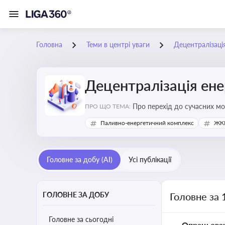
Головна
Теми в центрі уваги
Децентралізаці
Децентралізація ен
Про перехід до сучасних мо
ПРО ЩО ТЕМА:
підвищення енергонезалежн
Паливно-енергетичний комплекс
ЖКГ
Головне за добу (AI)
Усі публікації
ГОЛОВНЕ ЗА ДОБУ
Головне за 
Головне за сьогодні
Опрацьова