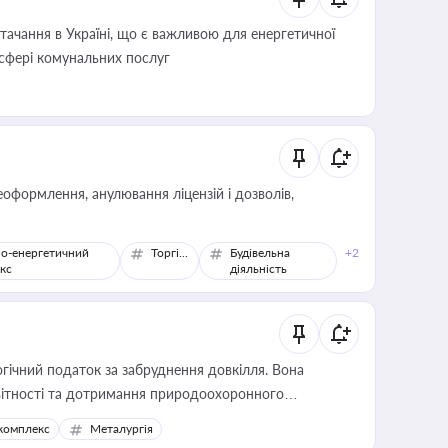
ачання в Україні, що є важливою для енергетичної
 сфері комунальних послуг
оформлення, анулювання ліцензій і дозволів,
о-енергетичний
Торгівля
Будівельна
+2
кс
діяльність
гічний податок за забруднення довкілля. Вона
звітності та дотримання природоохоронного
комплекс
Металургія