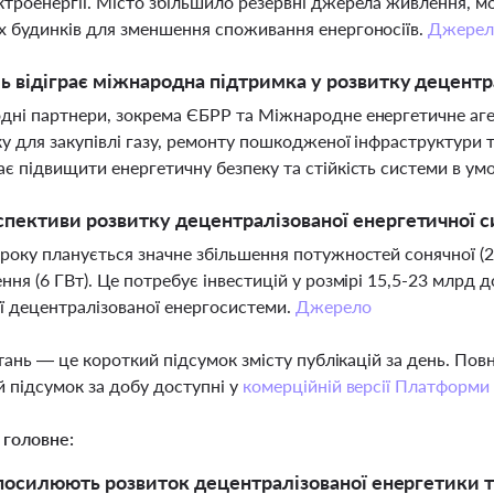
троенергії. Місто збільшило резервні джерела живлення, м
 будинків для зменшення споживання енергоносіїв.
Джерел
ь відіграє міжнародна підтримка у розвитку децентр
ні партнери, зокрема ЄБРР та Міжнародне енергетичне аген
у для закупівлі газу, ремонту пошкодженої інфраструктури т
є підвищити енергетичну безпеку та стійкість системи в ум
спективи розвитку децентралізованої енергетичної с
року планується значне збільшення потужностей сонячної (24 
ння (6 ГВт). Це потребує інвестицій у розмірі 15,5-23 млрд 
ої децентралізованої енергосистеми.
Джерело
тань — це короткий підсумок змісту публікацій за день. По
 підсумок за добу доступні у
комерційній версії Платформи
 головне:
 посилюють розвиток децентралізованої енергетики т