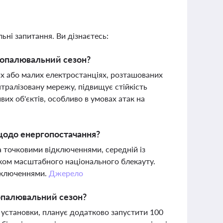
ьні запитання. Ви дізнаєтесь:
в опалювальний сезон?
их або малих електростанціях, розташованих
тралізовану мережу, підвищує стійкість
их об'єктів, особливо в умовах атак на
 щодо енергопостачання?
а точковими відключеннями, середній із
зиком масштабного національного блекауту.
ідключеннями.
Джерело
 опалювальний сезон?
а установки, планує додатково запустити 100