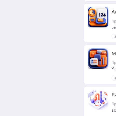
А
Пр
ре
М
Пр
Ук
ін
Ри
Пр
ва