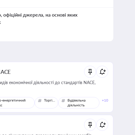
о, офіційні джерела, на основі яких
к
NACE
идів економічної діяльності до стандартів NACE,
о-енергетичний
Торгівля
Будівельна
+10
кс
діяльність