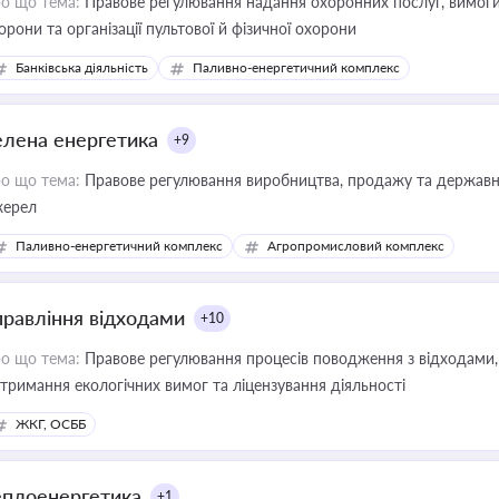
о що тема:
Правове регулювання надання охоронних послуг, вимоги д
орони та організації пультової й фізичної охорони
Банківська діяльність
Паливно-енергетичний комплекс
елена енергетика
+9
о що тема:
Правове регулювання виробництва, продажу та державної
ерел
Паливно-енергетичний комплекс
Агропромисловий комплекс
правління відходами
+10
о що тема:
Правове регулювання процесів поводження з відходами, 
тримання екологічних вимог та ліцензування діяльності
ЖКГ, ОСББ
еплоенергетика
+1