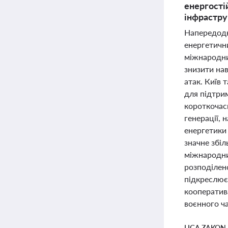
енергості
інфрастр
Напередодн
енергетични
міжнародни
знизити нав
атак. Київ
для підтри
короткочас
генерації, 
енергетики
значне збіл
міжнародни
розподілено
підкреслює
кооператив
воєнного ча
LIGA ZAKON