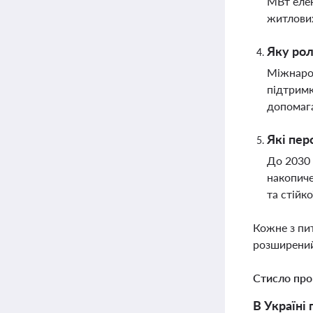
МВт елек
житлових
Яку рол
Міжнарод
підтримк
допомага
Які пер
До 2030 
накопиче
та стійк
Кожне з пи
розширений
Стисло про
В Україні