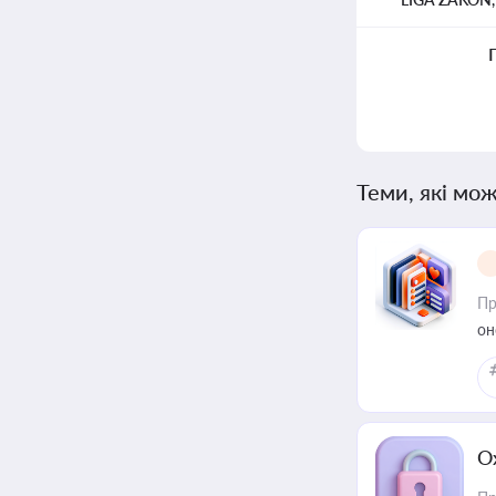
Теми, які мож
Пр
он
О