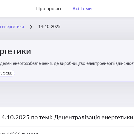
Про проєкт
Всі Теми
я енергетики
14-10-2025
ергетики
делей енергозабезпечення, де виробництво електроенергії здійсню
ості громад, зменшення втрат при транспортуванні енергії та сти
, ОСББ
14.10.2025 по темі: Децентралізація енергетики
но:
14366 джерел