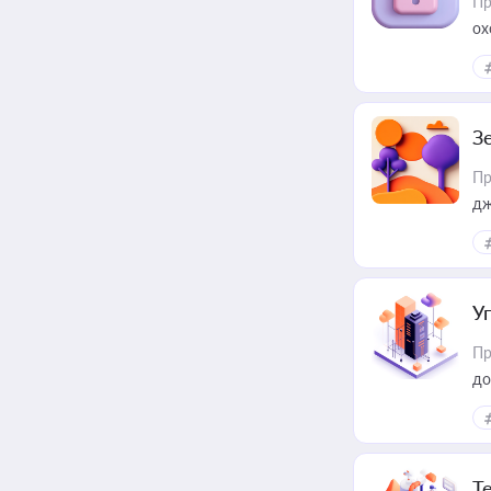
Пр
ох
З
Пр
дж
У
Пр
до
Т