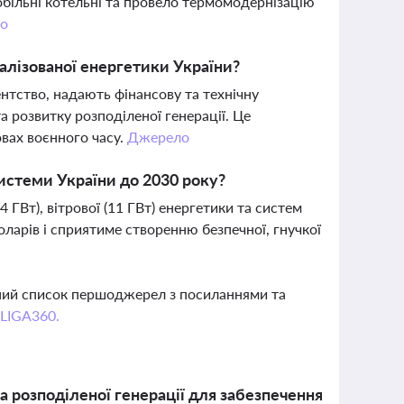
обільні котельні та провело термомодернізацію
о
алізованої енергетики України?
тство, надають фінансову та технічну
а розвитку розподіленої генерації. Це
овах воєнного часу.
Джерело
истеми України до 2030 року?
ГВт), вітрової (11 ГВт) енергетики та систем
доларів і сприятиме створенню безпечної, гнучкої
вний список першоджерел з посиланнями та
 LIGA360.
а розподіленої генерації для забезпечення