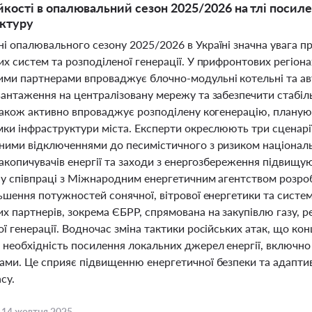
йкості в опалювальний сезон 2025/2026 на тлі посил
уктуру
і опалювального сезону 2025/2026 в Україні значна увага п
х систем та розподіленої генерації. У прифронтових регіона
ми партнерами впроваджує блочно-модульні котельні та а
антаження на централізовану мережу та забезпечити стабільн
 також активно впроваджує розподілену когенерацію, планую
мки інфраструктури міста. Експерти окреслюють три сценарі
ними відключеннями до песимістичного з ризиком національ
накопичувачів енергії та заходи з енергозбереження підвищую
 у співпраці з Міжнародним енергетичним агентством розроб
ьшення потужностей сонячної, вітрової енергетики та систе
х партнерів, зокрема ЄБРР, спрямована на закупівлю газу, 
ї генерації. Водночас зміна тактики російських атак, що ко
 необхідність посилення локальних джерел енергії, включн
ами. Це сприяє підвищенню енергетичної безпеки та адаптив
су.
,
14 жовтня 2025