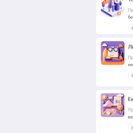
Пр
бе
Лі
Пр
не
Е
Пр
ва
за