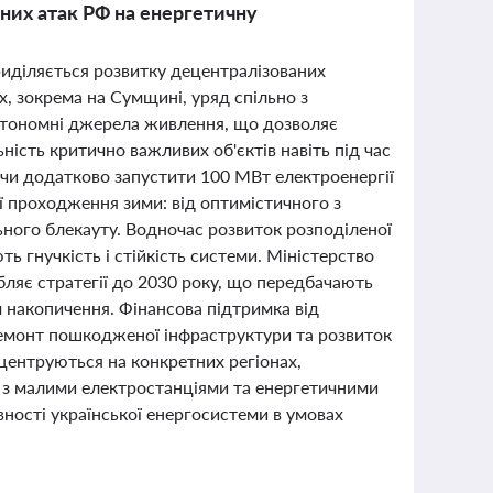
ених атак РФ на енергетичну
риділяється розвитку децентралізованих
х, зокрема на Сумщині, уряд спільно з
втономні джерела живлення, що дозволяє
ість критично важливих об'єктів навіть під час
чи додатково запустити 100 МВт електроенергії
ї проходження зими: від оптимістичного з
ного блекауту. Водночас розвиток розподіленої
ть гнучкість і стійкість системи. Міністерство
ляє стратегії до 2030 року, що передбачають
м накопичення. Фінансова підтримка від
ремонт пошкодженої інфраструктури та розвиток
нцентруються на конкретних регіонах,
о з малими електростанціями та енергетичними
ності української енергосистеми в умовах