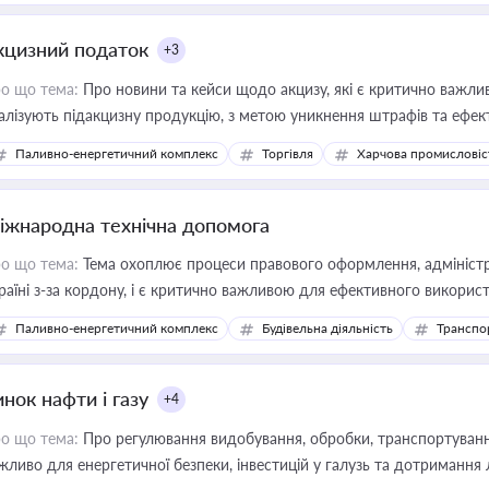
кцизний податок
+3
о що тема:
Про новини та кейси щодо акцизу, які є критично важли
алізують підакцизну продукцію, з метою уникнення штрафів та ефек
Паливно-енергетичний комплекс
Торгівля
Харчова промисловіс
іжнародна технічна допомога
о що тема:
Тема охоплює процеси правового оформлення, адміністр
раїні з-за кордону, і є критично важливою для ефективного використ
фраструктурних проєктів
Паливно-енергетичний комплекс
Будівельна діяльність
Транспо
нок нафти і газу
+4
о що тема:
Про регулювання видобування, обробки, транспортування
жливо для енергетичної безпеки, інвестицій у галузь та дотримання 