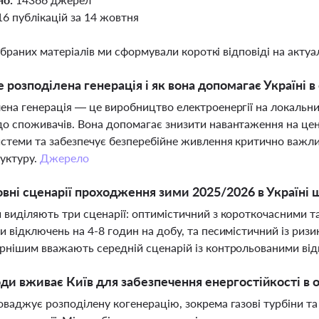
16 публікацій за 14 жовтня
ібраних матеріалів ми сформували короткі відповіді на актуал
 розподілена генерація і як вона допомагає Україні 
ена генерація — це виробництво електроенергії на локальн
о споживачів. Вона допомагає знизити навантаження на цен
стеми та забезпечує безперебійне живлення критично важлив
уктуру.
Джерело
овні сценарії проходження зими 2025/2026 в Україні
 виділяють три сценарії: оптимістичний з короткочасними т
и відключень на 4-8 годин на добу, та песимістичний із ри
рнішим вважають середній сценарій із контрольованими в
оди вживає Київ для забезпечення енергостійкості в
оваджує розподілену когенерацію, зокрема газові турбіни т