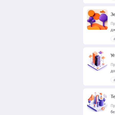
З
Пр
дж
У
Пр
до
Т
Пр
бе