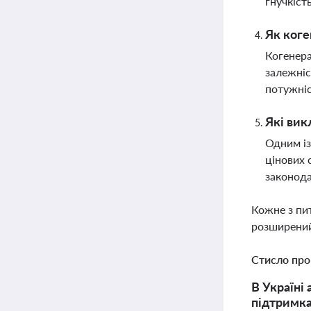
гнучкіст
Як коге
Когенера
залежніс
потужніс
Які вик
Одним із
цінових 
законода
Кожне з пи
розширений
Стисло про
В Україні
підтримка