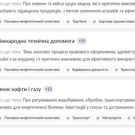
о що тема:
Про новини та кейси щодо акцизу, які є критично важли
алізують підакцизну продукцію, з метою уникнення штрафів та ефек
Паливно-енергетичний комплекс
Торгівля
Харчова промисловіс
іжнародна технічна допомога
+15
о що тема:
Тема охоплює процеси правового оформлення, адміністр
раїні з-за кордону, і є критично важливою для ефективного використ
фраструктурних проєктів
Паливно-енергетичний комплекс
Будівельна діяльність
Транспо
нок нафти і газу
+13
о що тема:
Про регулювання видобування, обробки, транспортування
жливо для енергетичної безпеки, інвестицій у галузь та дотримання 
Паливно-енергетичний комплекс
Транспорт
Металургія