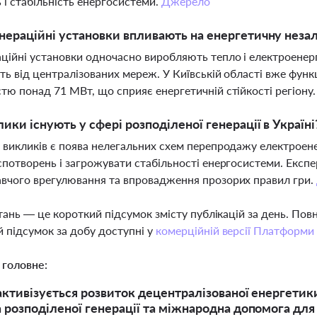
ь і стабільність енергосистеми.
Джерело
нераційні установки впливають на енергетичну незал
ційні установки одночасно виробляють тепло і електроенер
ть від централізованих мереж. У Київській області вже фун
тю понад 71 МВт, що сприяє енергетичній стійкості регіону
лики існують у сфері розподіленої генерації в Україні
 викликів є поява нелегальних схем перепродажу електроене
спотворень і загрожувати стабільності енергосистеми. Експ
вчого врегулювання та впровадження прозорих правил гри.
тань — це короткий підсумок змісту публікацій за день. По
 підсумок за добу доступні у
комерційній версії Платформи
 головне:
 активізується розвиток децентралізованої енергетик
 розподіленої генерації та міжнародна допомога для 