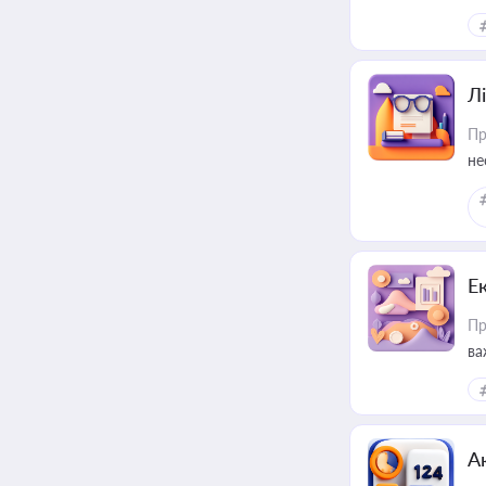
Лі
Пр
не
Е
Пр
ва
за
А