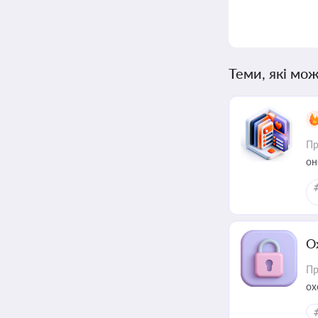
Теми, які мож
Пр
он
О
Пр
ох