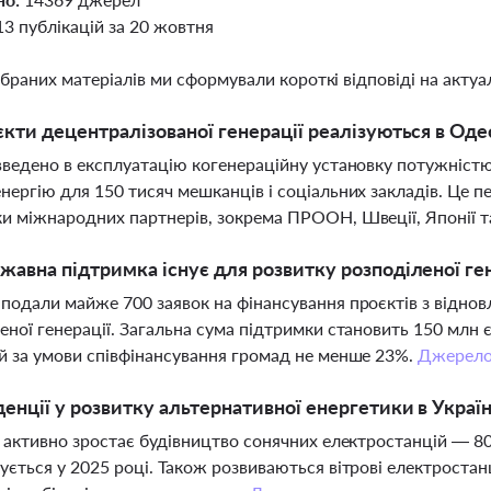
13 публікацій за 20 жовтня
ібраних матеріалів ми сформували короткі відповіді на актуал
єкти децентралізованої генерації реалізуються в Оде
введено в експлуатацію когенераційну установку потужністю
нергію для 150 тисяч мешканців і соціальних закладів. Це пе
и міжнародних партнерів, зокрема ПРООН, Швеції, Японії т
жавна підтримка існує для розвитку розподіленої ген
подали майже 700 заявок на фінансування проєктів з віднов
еної генерації. Загальна сума підтримки становить 150 млн 
й за умови співфінансування громад не менше 23%.
Джерел
денції у розвитку альтернативної енергетики в Україн
і активно зростає будівництво сонячних електростанцій — 8
ується у 2025 році. Також розвиваються вітрові електростанц