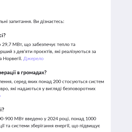
ьні запитання. Ви дізнаєтесь:
сі?
 29,7 МВт, що забезпечує тепло та
рший з дев'яти проєктів, які реалізуються за
а Норвегії.
Джерело
ерації в громадах?
лення, серед яких понад 200 стосуються систем
євро, які надаються у вигляді безповоротних
о
і?
00-900 МВт введено у 2024 році, понад 1000
ії та системи зберігання енергії, що підвищує