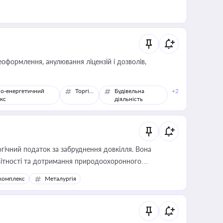
оформлення, анулювання ліцензій і дозволів,
о-енергетичний
Торгівля
Будівельна
+2
кс
діяльність
гічний податок за забруднення довкілля. Вона
звітності та дотримання природоохоронного
комплекс
Металургія