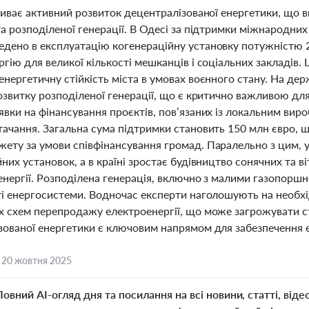
триває активний розвиток децентралізованої енергетики, що
а розподіленої генерації. В Одесі за підтримки міжнародних 
дено в експлуатацію когенераційну установку потужністю 29
гію для великої кількості мешканців і соціальних закладів.
енергетичну стійкість міста в умовах воєнного стану. На де
озвитку розподіленої генерації, що є критично важливою дл
явки на фінансування проєктів, пов’язаних із локальним вир
тачання. Загальна сума підтримки становить 150 млн євро, щ
ету за умови співфінансування громад. Паралельно з цим, у
них установок, а в країні зростає будівництво сонячних та в
енергії. Розподілена генерація, включно з малими газопорш
ті енергосистеми. Водночас експерти наголошують на необх
х схем перепродажу електроенергії, що може загрожувати ста
зованої енергетики є ключовим напрямом для забезпечення е
,
20 жовтня 2025
Повний AI-огляд дня та посилання на всі новини, статті, віде