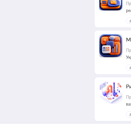
Пр
ре
М
Пр
Ук
ін
Ри
Пр
ва