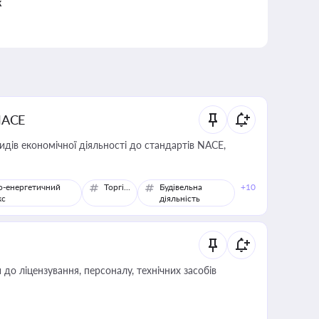
к
NACE
идів економічної діяльності до стандартів NACE,
о-енергетичний
Торгівля
Будівельна
+10
кс
діяльність
о ліцензування, персоналу, технічних засобів