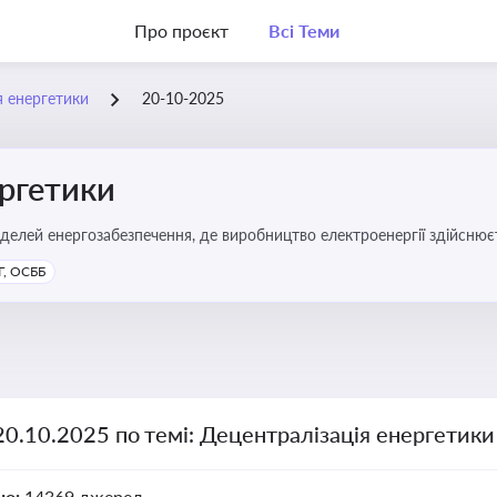
Про проєкт
Всі Теми
я енергетики
20-10-2025
ергетики
делей енергозабезпечення, де виробництво електроенергії здійсню
ості громад, зменшення втрат при транспортуванні енергії та сти
, ОСББ
20.10.2025 по темі: Децентралізація енергетики
но:
14369 джерел