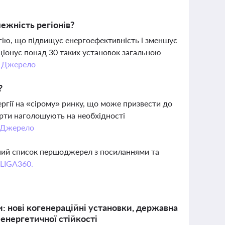
ежність регіонів?
гію, що підвищує енергоефективність і зменшує
кціонує понад 30 таких установок загальною
.
Джерело
?
ргії на «сірому» ринку, що може призвести до
ерти наголошують на необхідності
Джерело
вний список першоджерел з посиланнями та
 LIGA360.
и: нові когенераційні установки, державна
енергетичної стійкості