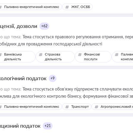
Паливно-енергетичний комплекс
ЖКГ, ОСББ
цензії, дозволи
+62
о що тема:
Тема стосується правового регулювання отримання, пере
обхідних для провадження господарської діяльності
Банківська
Страхова
Фінансові
Паливн
діяльність
діяльність
послуги
компле
кологічний податок
+9
о що тема:
Тема стосується обов’язку підприємств сплачувати еколо
жлива для екологічного контролю бізнесу, формування фінансової 
конодавства
Паливно-енергетичний комплекс
Транспорт
Агропромисловий 
кцизний податок
+21