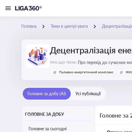
Головна
Теми в центрі уваги
Децентралізаці
Децентралізація ен
Про перехід до сучасних мо
ПРО ЩО ТЕМА:
підвищення енергонезалежн
Паливно-енергетичний комплекс
ЖКГ
Головне за добу (AI)
Усі публікації
ГОЛОВНЕ ЗА ДОБУ
Головне за 
Головне за сьогодні
Опрацьова