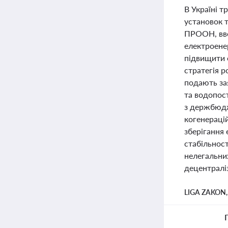
В Україні 
установок т
ПРООН, вве
електроенер
підвищити 
стратегія р
подають за
та водопос
з держбюдж
когенерацій
зберігання 
стабільнос
нелегальни
децентралі
LIGA ZAKON