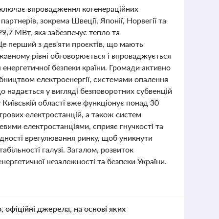
 включає впровадження когенераційних
партнерів, зокрема Швеції, Японії, Норвегії та
,7 МВт, яка забезпечує тепло та
 Це перший з дев'яти проєктів, що мають
ржавному рівні обговорюється і впроваджується
я енергетичної безпеки країни. Громади активно
обництвом електроенергії, системами опалення
о надається у вигляді безповоротних субвенцій
 Київській області вже функціонує понад 30
ітрових електростанцій, а також систем
невими електростанціями, сприяє гнучкості та
ідності врегулювання ринку, щоб уникнути
більності галузі. Загалом, розвиток
нергетичної незалежності та безпеки України.
о, офіційні джерела, на основі яких