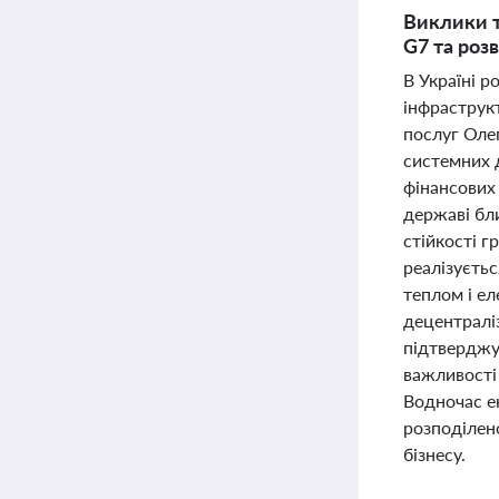
Виклики т
G7 та роз
В Україні р
інфраструк
послуг Олег
системних 
фінансових
державі бл
стійкості г
реалізуєтьс
теплом і ел
децентраліз
підтверджу
важливості 
Водночас е
розподілено
бізнесу.