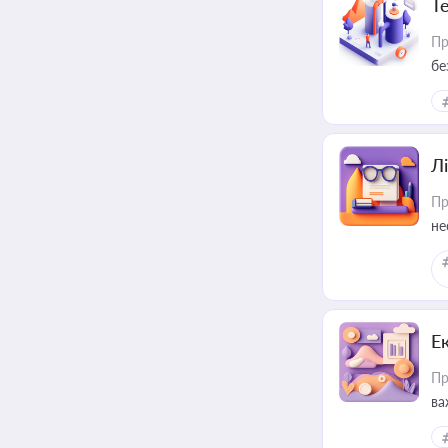
Т
Пр
бе
Лі
Пр
не
Е
Пр
ва
за