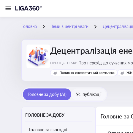
Головна
Теми в центрі уваги
Децентралізаці
Децентралізація ен
Про перехід до сучасних мо
ПРО ЩО ТЕМА:
підвищення енергонезалежн
Паливно-енергетичний комплекс
ЖКГ
Головне за добу (AI)
Усі публікації
ГОЛОВНЕ ЗА ДОБУ
Головне за 
Головне за сьогодні
Опрацьова