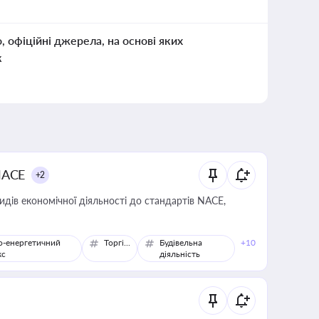
о, офіційні джерела, на основі яких
к
NACE
+2
идів економічної діяльності до стандартів NACE,
о-енергетичний
Торгівля
Будівельна
+10
кс
діяльність