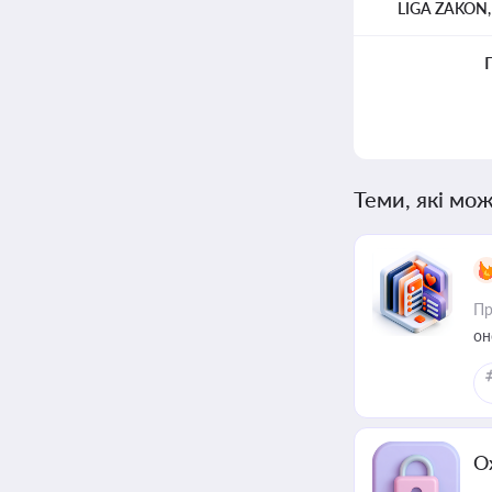
LIGA ZAKON
Теми, які мож
Пр
он
О