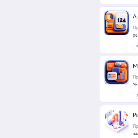
А
Пр
ре
М
Пр
Ук
ін
Ри
Пр
ва