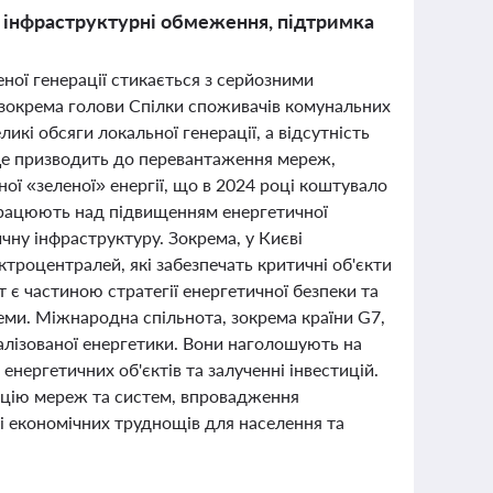
: інфраструктурні обмеження, підтримка
ної генерації стикається з серйозними
 зокрема голови Спілки споживачів комунальних
кі обсяги локальної генерації, а відсутність
Це призводить до перевантаження мереж,
ї «зеленої» енергії, що в 2024 році коштувало
 працюють над підвищенням енергетичної
ичну інфраструктуру. Зокрема, у Києві
троцентралей, які забезпечать критичні об'єкти
т є частиною стратегії енергетичної безпеки та
теми. Міжнародна спільнота, зокрема країни G7,
алізованої енергетики. Вони наголошують на
енергетичних об'єктів та залученні інвестицій.
зацію мереж та систем, впровадження
 і економічних труднощів для населення та