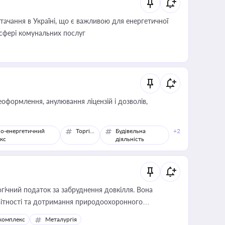
ачання в Україні, що є важливою для енергетичної
 сфері комунальних послуг
оформлення, анулювання ліцензій і дозволів,
о-енергетичний
Торгівля
Будівельна
+2
кс
діяльність
гічний податок за забруднення довкілля. Вона
звітності та дотримання природоохоронного
комплекс
Металургія