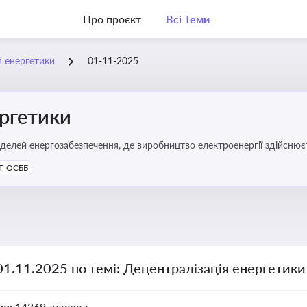
Про проєкт
Всі Теми
я енергетики
01-11-2025
ергетики
делей енергозабезпечення, де виробництво електроенергії здійсню
ості громад, зменшення втрат при транспортуванні енергії та сти
, ОСББ
01.11.2025 по темі: Децентралізація енергетики
но:
14369 джерел