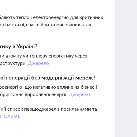
бляють тепло і електроенергію для критичних
ті міста під час війни та масованих атак.
ику в Україні?
ити атомну чи теплову енергетику через
раструктури.
Джерело
ої генерації без модернізації мереж?
оенергію, що негативно вплине на бізнес і
ористання виробленої енергії.
Джерело
вний список першоджерел з посиланнями та
 LIGA360.