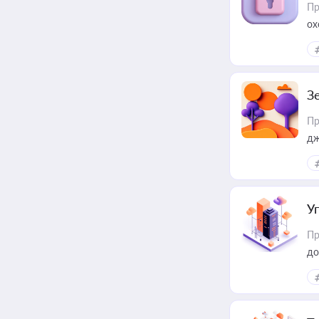
Пр
ох
З
Пр
дж
У
Пр
до