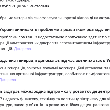
8 публікацій за 1 листопада
ібраних матеріалів ми сформували короткі відповіді на актуал
Україні виникають проблеми з розвитком розподілено
проблеми пов'язані з недостатньою пропускною здатністю 
грації альтернативних джерел та перевантаженням інфраст
танцій.
Джерело
оділена генерація допомагає під час воєнних атак в У
ена генерація, зокрема локальні когенераційні установки та 
тачання критичної інфраструктури, особливо в прифронтов
Джерело
ь відіграє міжнародна підтримка у розвитку децентр
7 надають фінансову, технічну та політичну підтримку для в
уктури, захисту об'єктів та розвитку стійких децентралізов