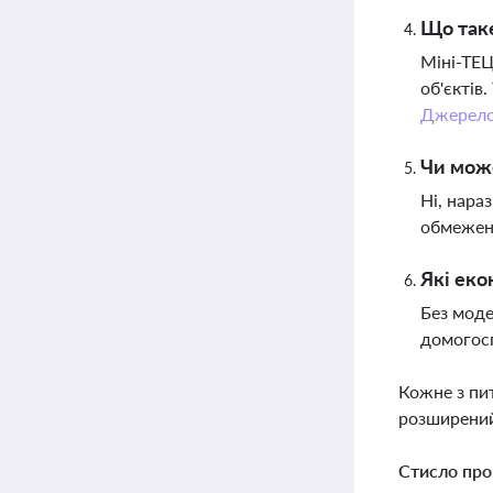
Що таке
Міні-ТЕЦ
об'єктів
Джерел
Чи може
Ні, нара
обмеженн
Які еко
Без моде
домогосп
Кожне з пи
розширений
Стисло про