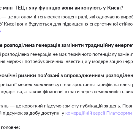
 міні-ТЕЦ і яку функцію вони виконують у Києві?
 — це автономні теплоелектроцентралі, які одночасно виро
. У Києві вони будуються для підвищення енергетичної стійкос
о
 розподілена генерація замінити традиційну енергет
зі розподілена генерація не має технічного потенціалу замін
я мереж і потребує значних інвестицій у модернізацію інф
номічні ризики пов'язані з впровадженням розподілен
рнізації мереж можливе суттєве зростання тарифів на електр
одарства, а також фінансові втрати через неможливість вик
тань — це короткий підсумок змісту публікацій за день. По
 підсумок за добу доступні у
комерційній версії Платформи
 головне: