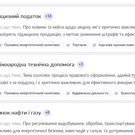
кцизний податок
+14
о що тема:
Про новини та кейси щодо акцизу, які є критично важли
алізують підакцизну продукцію, з метою уникнення штрафів та ефек
Паливно-енергетичний комплекс
Торгівля
Харчова промисловіс
іжнародна технічна допомога
+3
о що тема:
Тема охоплює процеси правового оформлення, адміністр
раїні з-за кордону, і є критично важливою для ефективного використ
фраструктурних проєктів
Паливно-енергетичний комплекс
Будівельна діяльність
Транспо
нок нафти і газу
+8
о що тема:
Про регулювання видобування, обробки, транспортування
жливо для енергетичної безпеки, інвестицій у галузь та дотримання 