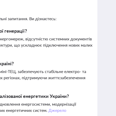
ьні запитання. Ви дізнаєтесь:
ї генерації?
енергомереж, відсутністю системних документів
руктури, що ускладнює підключення нових малих
країні?
міні-ТЕЦ, забезпечують стабільне електро- та
их регіонах, підтримуючи життєзабезпечення
алізованої енергетики України?
ідновлення енергосистеми, модернізації
аних енергетичних систем.
Джерело