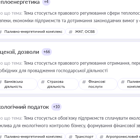
еплоенергетика
+4
о що тема:
Тема стосується правового регулювання сфери теплопост
зпеки, економіки підприємств та дотримання законодавчих вимог у
Паливно-енергетичний комплекс
ЖКГ, ОСББ
цензії, дозволи
+66
о що тема:
Тема стосується правового регулювання отримання, пере
обхідних для провадження господарської діяльності
Банківська
Страхова
Фінансові
Паливн
діяльність
діяльність
послуги
компле
кологічний податок
+10
о що тема:
Тема стосується обов’язку підприємств сплачувати еколо
жлива для екологічного контролю бізнесу, формування фінансової 
конодавства
Паливно-енергетичний комплекс
Транспорт
Агропромисловий 