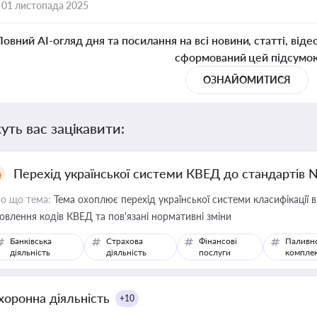
,
01 листопада 2025
Повний AI-огляд дня та посилання на всі новини, статті, віде
сформований цей підсумо
ОЗНАЙОМИТИСЯ
уть вас зацікавити:
Перехід української системи КВЕД до стандартів 
о що тема:
Тема охоплює перехід української системи класифікації в
овлення кодів КВЕД та пов'язані нормативні зміни
Банківська
Страхова
Фінансові
Паливн
діяльність
діяльність
послуги
компле
хоронна діяльність
+10