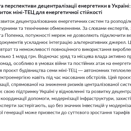
а перспективи децентралізації енергетики в Україні
виток міні-ТЕЦ для енергетичної стійкості
озвиток децентралізованих енергетичних систем та розподіле
турними та технічними обмеженнями. За словами експертів,
а Попенка, потужності мереж не дозволяють підключити вели
документів ускладнює інтеграцію альтернативних джерел. 
 втрат та неможливості повноцінного використання вироблено
изько 1 млрд грн. Водночас уряд та місцева влада активно
ромад, особливо в умовах війни та постійних атак на енергет
я проєкт будівництва семи міні-ТЕЦ — автономних теплоелек
ектроенергією навіть під час масованих обстрілів. Цей проєк
ації, спрямованої на зниження ризиків централізованої сис
є свою підтримку Україні у відновленні та розвитку децентр
координації допомоги, модернізації інфраструктури, захисті 
ксперти застерігають, що без значних інвестицій у модерні
ї генерації може призвести до суттєвого зростання тарифів