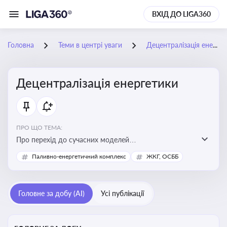
ВХІД ДО LIGA360
Головна
Теми в центрі уваги
Децентралізація енергетики
Децентралізація енергетики
ПРО ЩО ТЕМА:
Про перехід до сучасних моделей
енергозабезпечення, де виробництво електроенергії
Паливно-енергетичний комплекс
ЖКГ, ОСББ
здійснюється ближче до споживача. Це важливо для
підвищення енергонезалежності громад, зменшення
втрат при транспортуванні енергії та стимулювання
Головне за добу (AI)
Усі публікації
розвитку відновлюваних джерел