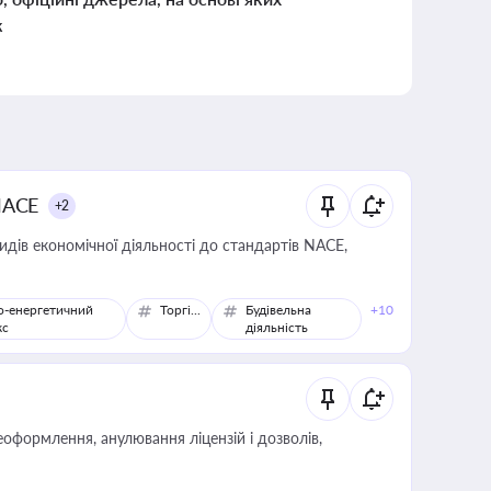
к
NACE
+2
идів економічної діяльності до стандартів NACE,
о-енергетичний
Торгівля
Будівельна
+10
кс
діяльність
оформлення, анулювання ліцензій і дозволів,