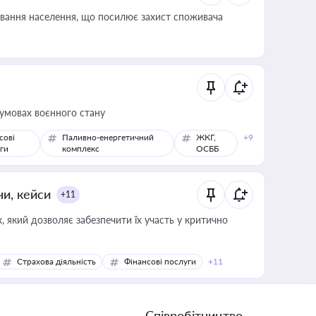
ування населення, що посилює захист споживача
 умовах воєнного стану
сові
Паливно-енергетичний
ЖКГ,
+9
ги
комплекс
ОСББ
ни, кейси
+11
 який дозволяє забезпечити їх участь у критично
Страхова діяльність
Фінансові послуги
+11
Співробітництво