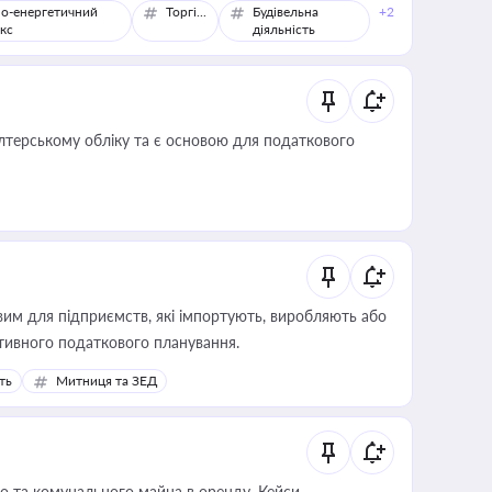
о-енергетичний
Торгівля
Будівельна
+2
кс
діяльність
алтерському обліку та є основою для податкового
вим для підприємств, які імпортують, виробляють або
тивного податкового планування.
ть
Митниця та ЗЕД
о та комунального майна в оренду. Кейси