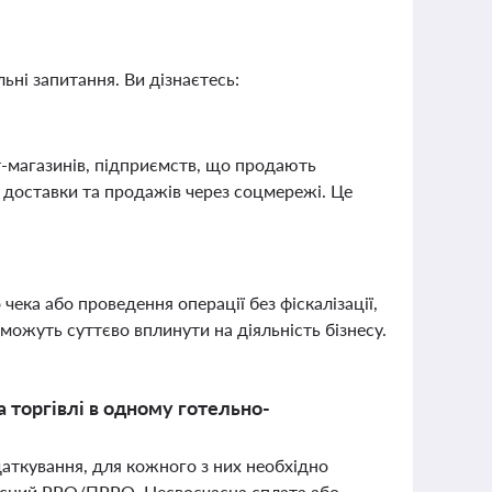
ьні запитання. Ви дізнаєтесь:
-магазинів, підприємств, що продають
ї доставки та продажів через соцмережі. Це
ека або проведення операції без фіскалізації,
можуть суттєво вплинути на діяльність бізнесу.
а торгівлі в одному готельно-
одаткування, для кожного з них необхідно
асний РРО/ПРРО. Несвоєчасна сплата або