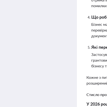
помилки
Що роби
Бізнес м
перевірк
документ
Які пер
Застосув
грантови
бізнесу 
Кожне з пи
розширений
Стисло про
У 2026 ро