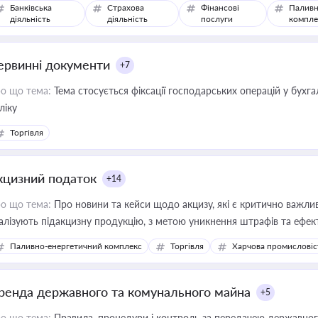
Банківська
Страхова
Фінансові
Паливн
діяльність
діяльність
послуги
компле
ервинні документи
+7
о що тема:
Тема стосується фіксації господарських операцій у бухг
ліку
Торгівля
кцизний податок
+14
о що тема:
Про новини та кейси щодо акцизу, які є критично важли
алізують підакцизну продукцію, з метою уникнення штрафів та ефек
Паливно-енергетичний комплекс
Торгівля
Харчова промисловіс
ренда державного та комунального майна
+5
о що тема:
Правила, процедури і контроль за передачею державног