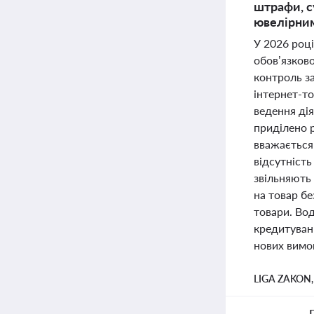
штрафи, с
ювелірни
У 2026 роц
обов’язков
контроль з
інтернет-то
ведення дія
приділено 
вважається
відсутність
звільняють
на товар бе
товари. Во
кредитуванн
нових вимог
LIGA ZAKON