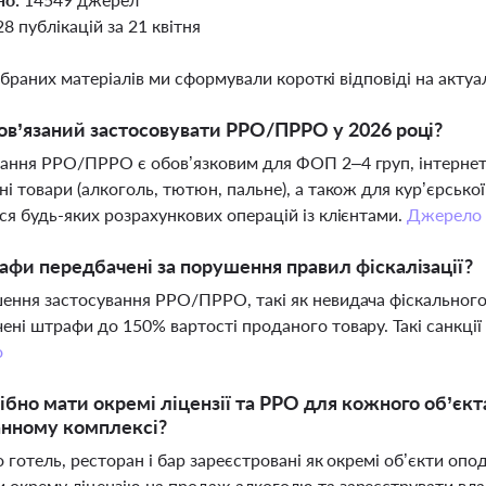
28 публікацій за 21 квітня
ібраних матеріалів ми сформували короткі відповіді на актуал
ов’язаний застосовувати РРО/ПРРО у 2026 році?
ання РРО/ПРРО є обов’язковим для ФОП 2–4 груп, інтернет
ні товари (алкоголь, тютюн, пальне), а також для кур’єрсько
ся будь-яких розрахункових операцій із клієнтами.
Джерело
афи передбачені за порушення правил фіскалізації?
ення застосування РРО/ПРРО, такі як невидача фіскального ч
ені штрафи до 150% вартості проданого товару. Такі санкції 
о
ібно мати окремі ліцензії та РРО для кожного об’єкт
анному комплексі?
о готель, ресторан і бар зареєстровані як окремі об’єкти оп
 окрему ліцензію на продаж алкоголю та зареєструвати вл