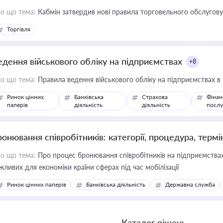
о що тема:
Кабмін затвердив нові правила торговельного обслугов
Торгівля
едення військового обліку на підприємствах
+8
о що тема:
Правила ведення військового обліку на підприємствах в
Ринок цінних
Банківська
Страхова
Фінан
паперів
діяльність
діяльність
послу
ронювання співробітників: категорії, процедура, термі
о що тема:
Про процес бронювання співробітників на підприємствах,
жливих для економіки країни сферах під час мобілізації
Ринок цінних паперів
Банківська діяльність
Державна служба
Каталог рішень