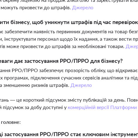
 можуть призвести до штрафів.
Джерело
ти бізнесу, щоб уникнути штрафів під час перевіро
ає забезпечити наявність первинних документів на товар бе
и, інструктувати персонал щодо їх надання, а також вести 
ів може призвести до штрафів за необліковані товари.
Джер
еваги дає застосування РРО/ПРРО для бізнесу?
ання РРО/ПРРО забезпечує прозорість обліку, що відкриває 
х програмах, підключення сучасних сервісів аналітики та пі
та зменшенню ризиків штрафів.
Джерело
тань — це короткий підсумок змісту публікацій за день. По
 підсумок за добу доступні у
комерційній версії Платформи
 головне:
ці застосування РРО/ПРРО стає ключовим інструментом