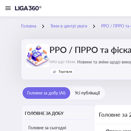
Головна
Теми в центрі уваги
РРО / ПРРО та ф
РРО / ПРРО та фіска
ПРО ЩО ТЕМА:
Торгівля
Головне за добу (AI)
Усі публікації
ГОЛОВНЕ ЗА ДОБУ
Головне за 
Головне за сьогодні
Опрацьова