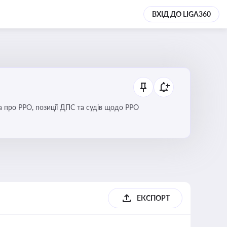
ВХІД ДО LIGA360
Новини та зміни щодо використання реєстраторів розрахункових операцій, аналіз законодавства про РРО, позиції ДПС та судів щодо РРО
ЕКСПОРТ