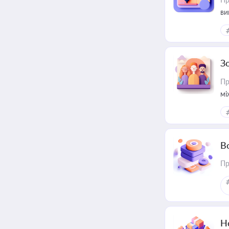
ви
З
Пр
мі
В
Пр
Н