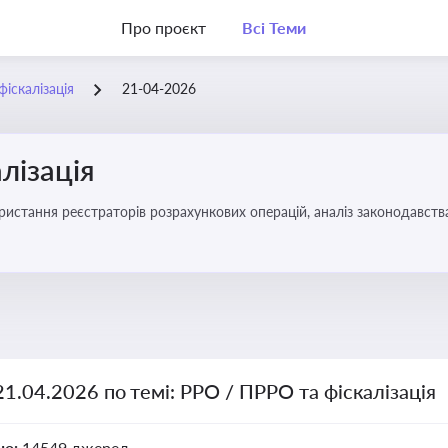
Про проєкт
Всі Теми
іскалізація
21-04-2026
лізація
21.04.2026 по темі: РРО / ПРРО та фіскалізація
но:
14549 джерел