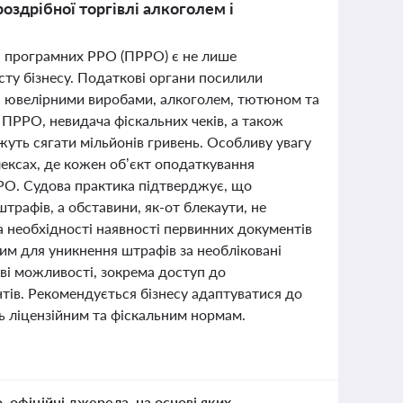
оздрібної торгівлі алкоголем і
та програмних РРО (ПРРО) є не лише
ту бізнесу. Податкові органи посилили
влі ювелірними виробами, алкоголем, тютюном та
з ПРРО, невидача фіскальних чеків, а також
ожуть сягати мільйонів гривень. Особливу увагу
лексах, де кожен об’єкт оподаткування
РРО. Судова практика підтверджує, що
штрафів, а обставини, як-от блекаути, не
а необхідності наявності первинних документів
вим для уникнення штрафів за необліковані
ві можливості, зокрема доступ до
нтів. Рекомендується бізнесу адаптуватися до
ть ліцензійним та фіскальним нормам.
о, офіційні джерела, на основі яких