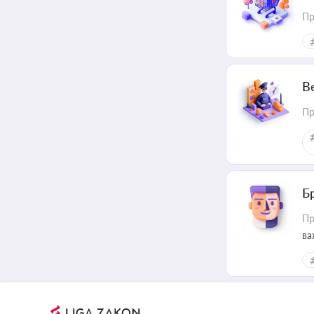
Пр
В
Пр
Б
Пр
ва