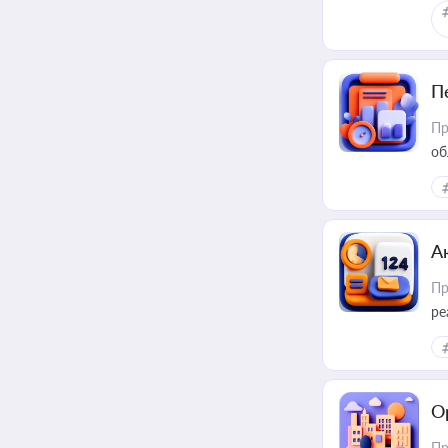
П
Пр
об
А
Пр
ре
О
Пр