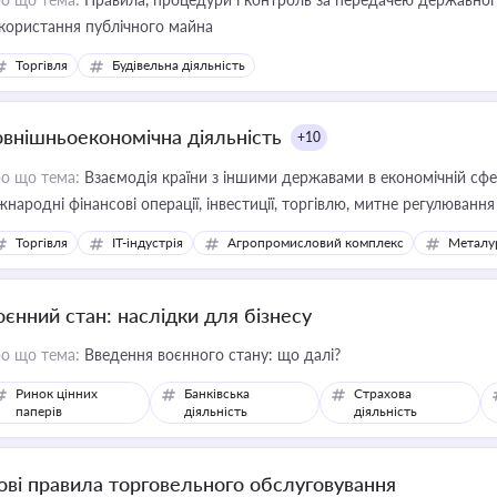
користання публічного майна
Торгівля
Будівельна діяльність
овнішньоекономічна діяльність
+10
о що тема:
Взаємодія країни з іншими державами в економічній сфері
жнародні фінансові операції, інвестиції, торгівлю, митне регулювання
Торгівля
IT-індустрія
Агропромисловий комплекс
Металу
оєнний стан: наслідки для бізнесу
о що тема:
Введення воєнного стану: що далі?
Ринок цінних
Банківська
Страхова
паперів
діяльність
діяльність
ові правила торговельного обслуговування