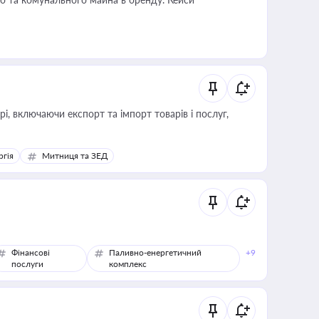
, включаючи експорт та імпорт товарів і послуг,
ргія
Митниця та ЗЕД
Фінансові
Паливно-енергетичний
+9
послуги
комплекс