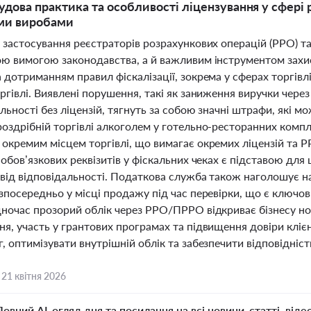
удова практика та особливості ліцензування у сфері р
ми виробами
і застосування реєстраторів розрахункових операцій (РРО) 
ою вимогою законодавства, а й важливим інструментом захис
а дотриманням правил фіскалізації, зокрема у сферах торгі
ргівлі. Виявлені порушення, такі як заниження виручки чере
льності без ліцензій, тягнуть за собою значні штрафи, які м
роздрібній торгівлі алкоголем у готельно-ресторанних комп
 окремим місцем торгівлі, що вимагає окремих ліцензій та 
 обов’язкових реквізитів у фіскальних чеках є підставою для 
 від відповідальності. Податкова служба також наголошує н
зпосередньо у місці продажу під час перевірки, що є ключо
дночас прозорий облік через РРО/ПРРО відкриває бізнесу но
я, участь у грантових програмах та підвищення довіри кліє
, оптимізувати внутрішній облік та забезпечити відповідніс
,
21 квітня 2026
Повний AI-огляд дня та посилання на всі новини, статті, віде