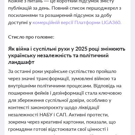
Кожне з питань — це короткий підсумок змісту
публікацій за день. Повний список першоджерел з
посиланнями та розширений підсумок за добу
доступні у
комерційній версії Платформи LIGA360.
Стисло про головне:
Як війна і суспільні рухи у 2025 році змінюють
українську незалежність та політичний
ландшафт
За останні роки українське суспільство пройшло
через значні трансформації, зумовлені війною та
внутрішніми політичними процесами. Відповідь на
поширення фейків і дезінформації стала ключовою
для збереження суспільної довіри, особливо у
контексті законопроєкту щодо ліквідації
незалежності НАБУ і САП. Активні протести,
зокрема через креативні картонки, показали, що
громадяни готові відстоювати свої цінності і