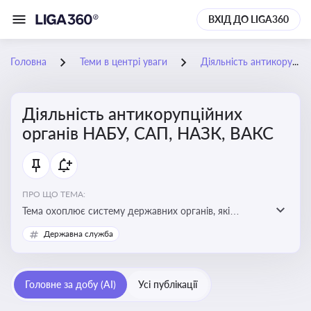
ВХІД ДО LIGA360
Головна
Теми в центрі уваги
Діяльність антикорупційних органів НАБУ, САП, НАЗК, ВАКС
Діяльність антикорупційних
органів НАБУ, САП, НАЗК, ВАКС
ПРО ЩО ТЕМА:
Тема охоплює систему державних органів, які
здійснюють запобігання, виявлення та розслідування
Державна служба
корупційних правопорушень, що є ключовим
елементом забезпечення прозорості й доброчесності
у державному управлінні та бізнесі
Головне за добу (AI)
Усі публікації