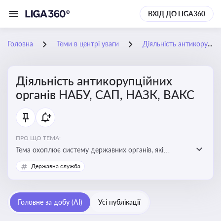
ВХІД ДО LIGA360
Головна
Теми в центрі уваги
Діяльність антикорупційних органів НАБУ, САП, НАЗК, ВАКС
Діяльність антикорупційних
органів НАБУ, САП, НАЗК, ВАКС
ПРО ЩО ТЕМА:
Тема охоплює систему державних органів, які
здійснюють запобігання, виявлення та розслідування
Державна служба
корупційних правопорушень, що є ключовим
елементом забезпечення прозорості й доброчесності
у державному управлінні та бізнесі
Головне за добу (AI)
Усі публікації