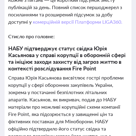
публікацій за день. Повний список першоджерел з
посиланнями та розширений підсумок за добу
доступні у
комерційній версії Платформи LIGA360.
Стисло про головне:
НАБУ підтверджує статус свідка Юрія
Касьянова у справі корупції в оборонній сфері
та ініціює заходи захисту від загроз життю в
контексті розслідування Fire Point
Справа Юрія Касьянова висвітлює гострі проблеми
корупції у сфері оборонних закупівель України,
зокрема у постачанні безпілотних літальних
апаратів. Касьянов, як викривач, подав до НАБУ
матеріали про можливі корупційні схеми компанії
Fire Point, яка підозрюється у завищенні цін та
фіктивних поставках для Міноборони. НАБУ
офіційно підтвердило його статус свідка та
розпочало перевірку загроз його життю, що є