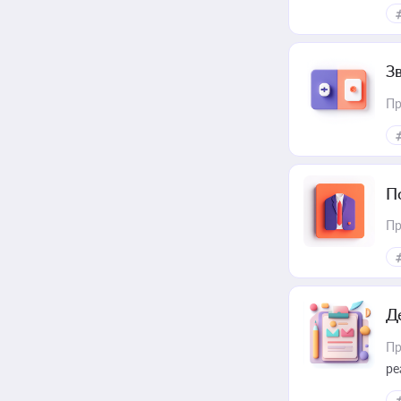
З
Пр
П
Пр
Д
Пр
ре