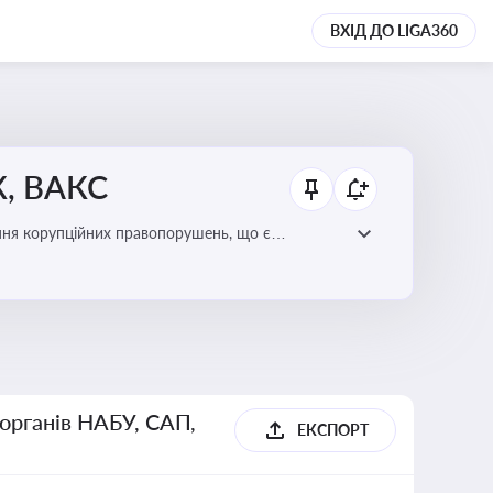
ВХІД ДО LIGA360
К, ВАКС
ання корупційних правопорушень, що є
есі
 органів НАБУ, САП,
ЕКСПОРТ