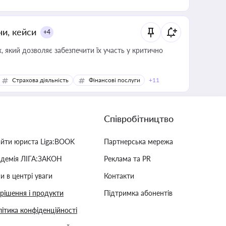
ни, кейси
+4
 який дозволяє забезпечити їх участь у критично
Страхова діяльність
Фінансові послуги
+11
Співробітництво
айти юриста Liga:BOOK
Партнерська мережа
адемія ЛІГА:ЗАКОН
Реклама та PR
и в центрі уваги
Контакти
 рішення і продукти
Підтримка абонентів
ітика конфіденційності