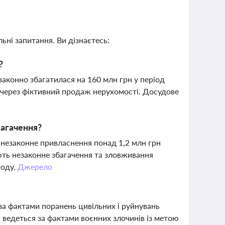
ьні запитання. Ви дізнаєтесь:
?
законно збагатилася на 160 млн грн у період
и через фіктивний продаж нерухомості. Досудове
багачення?
 незаконне привласнення понад 1,2 млн грн
ують незаконне збагачення та зловживання
ходу.
Джерело
за фактами поранень цивільних і руйнувань
я ведеться за фактами воєнних злочинів із метою