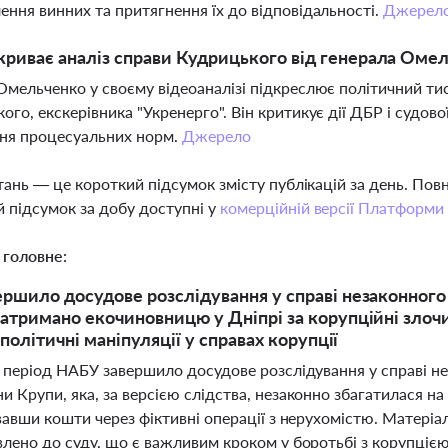
ення винних та притягнення їх до відповідальності.
Джерел
риває аналіз справи Кудрицького від генерала Оме
Омельченко у своєму відеоаналізі підкреслює політичний тиск
ого, екскерівника "Укренерго". Він критикує дії ДБР і судов
ня процесуальних норм.
Джерело
тань — це короткий підсумок змісту публікацій за день. По
 підсумок за добу доступні у
комерційній версії Платформи
 головне:
ршило досудове розслідування у справі незаконного
атримано екочиновницю у Дніпрі за корупційні злоч
 політичні маніпуляції у справах корупції
й період НАБУ завершило досудове розслідування у справі н
 Крупи, яка, за версією слідства, незаконно збагатилася на
вавши кошти через фіктивні операції з нерухомістю. Матеріали
лено до суду, що є важливим кроком у боротьбі з корупцією 