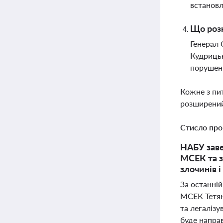
встановл
Що розк
Генерал 
Кудрицьк
порушен
Кожне з пи
розширений
Стисло про
НАБУ заве
МСЕК та з
злочинів і
За останні
МСЕК Тетяни
та легалізу
буде направ