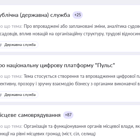
ублічна (державна) служба
+25
о що тема:
Про впроваджені або заплановані зміни, аналітика судо
садовців, вплив новацій на організаційну структуру, трудові віднос
Державна служба
ро національну цифрову платформу "Пульс"
о що тема:
Тема стосується створення та впровадження цифрової пл
ективну, прозору і зручну взаємодію бізнесу з органами виконавчої 
Державна служба
ісцеве самоврядування
+87
о що тема:
Організація та функціонування органів місцевої влади, я
нкції на рівні місцевих громад (міст, сіл, селищ)