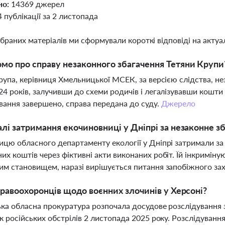
но:
14369 джерел
4 публікації за 2 листопада
ібраних матеріалів ми сформували короткі відповіді на актуал
мо про справу незаконного збагачення Тетяни Крупи
рупа, керівниця Хмельницької МСЕК, за версією слідства, не
4 років, залучивши до схеми родичів і легалізувавши кошт
вання завершено, справа передана до суду.
Джерело
алі затримання екочиновниці у Дніпрі за незаконне з
цю обласного департаменту екології у Дніпрі затримали за
х коштів через фіктивні акти виконаних робіт. Їй інкримін
м становищем, наразі вирішується питання запобіжного за
 правоохоронців щодо воєнних злочинів у Херсоні?
ка обласна прокуратура розпочала досудове розслідування 
к російських обстрілів 2 листопада 2025 року. Розслідуванн