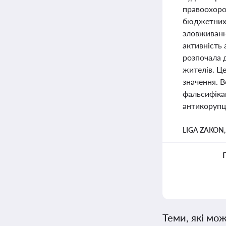
правоохоро
бюджетних 
зловживанн
активність
розпочала д
жителів. Ц
значення. 
фальсифіка
антикорупці
LIGA ZAKON
Теми, які мож