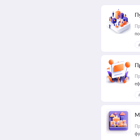
П
Пр
по
П
Пр
еф
М
Пр
фу