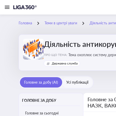
Головна
Теми в центрі уваги
Діяльність ант
Діяльність антикор
Тема охоплює систему держа
ПРО ЩО ТЕМА:
ключовим елементом забезпе
Державна служба
Головне за добу (AI)
Усі публікації
Головне за 
ГОЛОВНЕ ЗА ДОБУ
НАЗК, ВАК
Головне за сьогодні