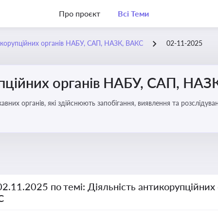
Про проєкт
Всі Теми
икорупційних органів НАБУ, САП, НАЗК, ВАКС
02-11-2025
упційних органів НАБУ, САП, НАЗ
вних органів, які здійснюють запобігання, виявлення та розслідув
чення прозорості й доброчесності у державному управлінні та бізн
02.11.2025 по темі: Діяльність антикорупційних
С