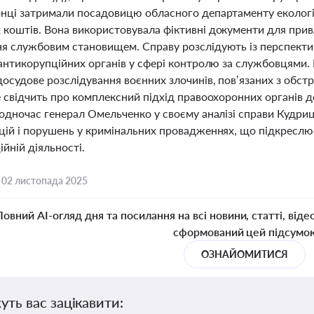
нці затримали посадовицю обласного департаменту екології 
коштів. Вона використовувала фіктивні документи для прив
я службовим становищем. Справу розслідують із перспект
 антикорупційних органів у сфері контролю за службовцями
осудове розслідування воєнних злочинів, пов’язаних з обст
е свідчить про комплексний підхід правоохоронних органів д
Водночас генерал Омельченко у своєму аналізі справи Кудри
цій і порушень у кримінальних провадженнях, що підкреслює
йній діяльності.
,
02 листопада 2025
Повний AI-огляд дня та посилання на всі новини, статті, віде
сформований цей підсумо
ОЗНАЙОМИТИСЯ
уть вас зацікавити: