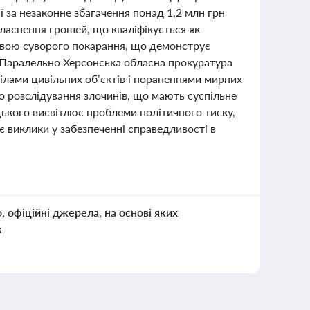
за незаконне збагачення понад 1,2 млн грн
ласнення грошей, що кваліфікується як
ивою суворого покарання, що демонструє
. Паралельно Херсонська обласна прокуратура
рілами цивільних об’єктів і пораненнями мирних
о розслідування злочинів, що мають суспільне
цького висвітлює проблеми політичного тиску,
 виклики у забезпеченні справедливості в
о, офіційні джерела, на основі яких
к