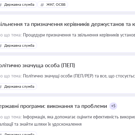
Державна служба
ЖКГ, ОСББ
вільнення та призначення керівників держустанов та 
о що тема:
Процедури призначення та звільнення керівників устано
Державна служба
олітично значуща особа (ПЕП)
о що тема:
Політично значущі особи (ПЕП/PEP) та все, що стосується
Державна служба
ержавні програми: виконання та проблеми
+5
о що тема:
Інформація, яка допомагає оцінити ефективність викор
алізації та знайти шляхи їх удосконалення
Державна служба