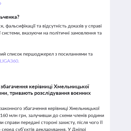
о
льченка?
, фальсифікації та відсутність доказів у справі
ої системи, вказуючи на політичні замовлення та
вний список першоджерел з посиланнями та
 LIGA360.
 збагачення керівниці Хмельницької
ини, тривають розслідування воєнних
езаконного збагачення керівниці Хмельницької
 160 млн грн, залучивши до схеми членів родини
 справи передані стороні захисту, після чого її
серед суб’єктів декларування. У Дніпрі