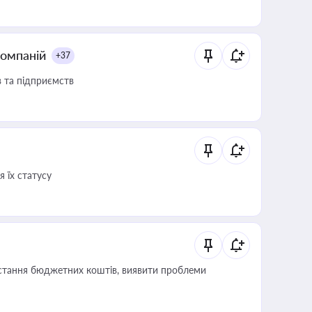
компаній
+37
в та підприємств
 їх статусу
истання бюджетних коштів, виявити проблеми