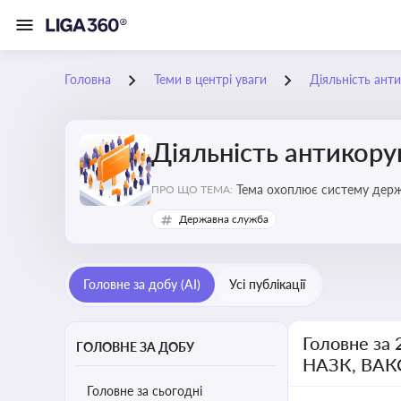
Головна
Теми в центрі уваги
Діяльність ант
Діяльність антикор
Тема охоплює систему держа
ПРО ЩО ТЕМА:
ключовим елементом забезпе
Державна служба
Головне за добу (AI)
Усі публікації
Головне за 
ГОЛОВНЕ ЗА ДОБУ
НАЗК, ВАК
Головне за сьогодні