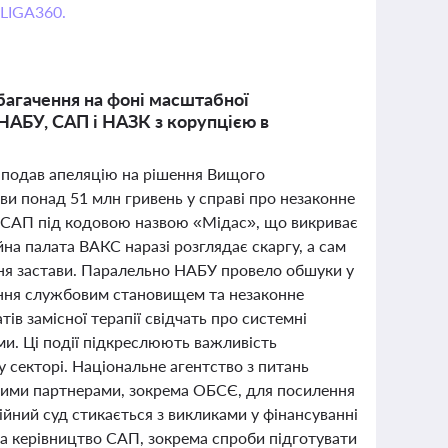
 LIGA360.
багачення на фоні масштабної
 НАБУ, САП і НАЗК з корупцією в
в подав апеляцію на рішення Вищого
ви понад 51 млн гривень у справі про незаконне
а САП під кодовою назвою «Мідас», що викриває
йна палата ВАКС наразі розглядає скаргу, а сам
ння застави. Паралельно НАБУ провело обшуки у
ання службовим становищем та незаконне
ів замісної терапії свідчать про системні
и. Ці події підкреслюють важливість
 секторі. Національне агентство з питань
ними партнерами, зокрема ОБСЄ, для посилення
йний суд стикається з викликами у фінансуванні
 на керівництво САП, зокрема спроби підготувати