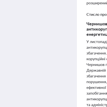
розширений
Стисло про
Чернишов 
антикоруп
енергетиц
У листопад
антикорупці
збагачення
корупційні 
Чернишов п
Державній 
збагачення 
порушення,
ефективної 
запобіганн
антикорупц
та адмініст