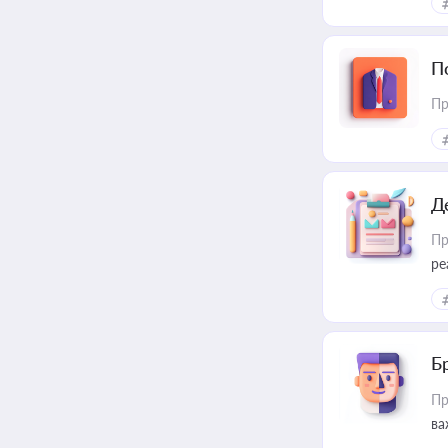
П
Пр
Д
Пр
ре
Б
Пр
ва