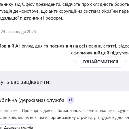
льнику від Офісу президента, свідчать про складність борот
уація демонструє, що антикорупційна система України переб
одальшої підтримки і реформ.
,
24 листопада 2025
Повний AI-огляд дня та посилання на всі новини, статті, віде
сформований цей підсумо
ОЗНАЙОМИТИСЯ
уть вас зацікавити:
ублічна (державна) служба
+1
о що тема:
Про впроваджені або заплановані зміни, аналітика судо
садовців, вплив новацій на організаційну структуру, трудові віднос
Державна служба