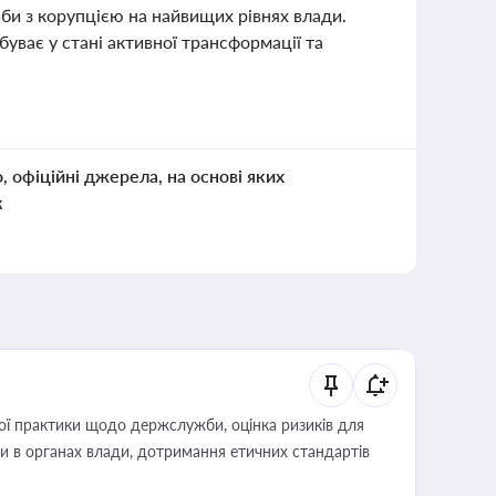
ьби з корупцією на найвищих рівнях влади.
уває у стані активної трансформації та
о, офіційні джерела, на основі яких
к
вої практики щодо держслужби, оцінка ризиків для
ини в органах влади, дотримання етичних стандартів