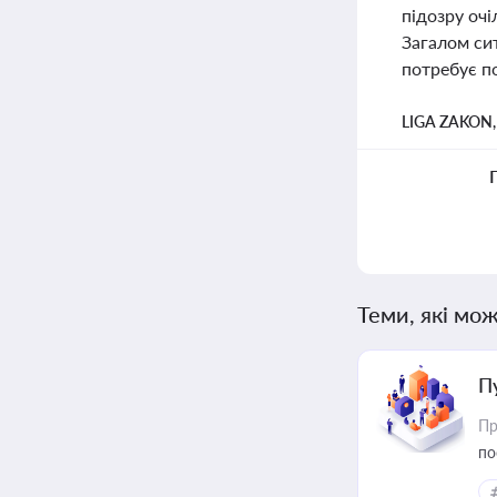
підозру очі
Загалом сит
потребує п
LIGA ZAKON
Теми, які мож
П
Пр
по