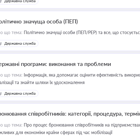
Державна служба
олітично значуща особа (ПЕП)
о що тема:
Політично значущі особи (ПЕП/PEP) та все, що стосується
Державна служба
ержавні програми: виконання та проблеми
о що тема:
Інформація, яка допомагає оцінити ефективність викор
алізації та знайти шляхи їх удосконалення
Державна служба
ронювання співробітників: категорії, процедура, термі
о що тема:
Про процес бронювання співробітників на підприємствах,
жливих для економіки країни сферах під час мобілізації