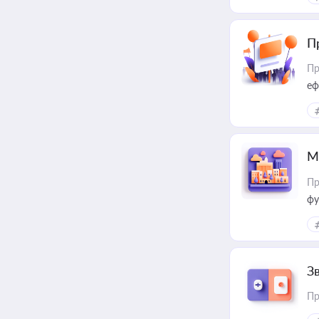
П
Пр
еф
М
Пр
фу
З
Пр