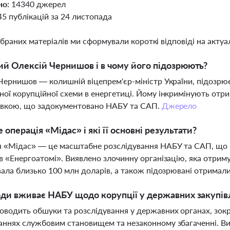
но:
14340 джерел
45 публікацій за 24 листопада
ібраних матеріалів ми сформували короткі відповіді на актуал
ий Олексій Чернишов і в чому його підозрюють?
Чернишов — колишній віцепрем'єр-міністр України, підозрює
ої корупційної схеми в енергетиці. Йому інкримінують отри
тівкою, що задокументовано НАБУ та САП.
Джерело
 операція «Мідас» і які її основні результати?
 «Мідас» — це масштабне розслідування НАБУ та САП, що в
в «Енергоатомі». Виявлено злочинну організацію, яка отриму
вала близько 100 млн доларів, а також підозрювані отримал
оди вживає НАБУ щодо корупції у державних закупів
водить обшуки та розслідування у державних органах, зокр
ннях службовим становищем та незаконному збагаченні. Ви