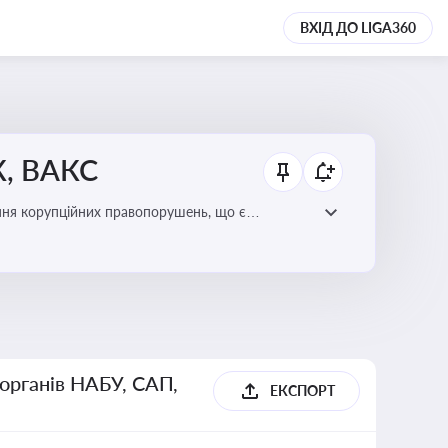
ВХІД ДО LIGA360
К, ВАКС
ання корупційних правопорушень, що є
есі
 органів НАБУ, САП,
ЕКСПОРТ