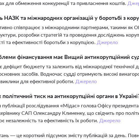
ах для обмеження конкуренції та привласнення коштів.
Дже
ь НАЗК та міжнародних організацій у боротьбі з кору
ивно співпрацює з міжнародними партнерами, такими як О
уктури, розробки стратегій та проведення досліджень кору
ті та ефективності боротьби з корупцією.
Джерело
блеми фінансування має Вищий антикорупційний су
 дефіцит бюджету та залежить від міжнародної технічної д
 основних засобів. Водночас судді отримують високі винагоро
виклики для ефективної роботи.
Джерело
є політичний тиск на антикорупційні органи в Україні
ля публікації розслідування «Мідас» голова Офісу президент
керівнику САП Олександру Клименку, що свідчить про політи
є незалежність та ефективність їх роботи.
Джерело
тань — це короткий підсумок змісту публікацій за день. По