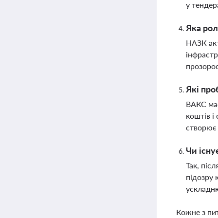
у тендер
Яка рол
НАЗК акт
інфрастр
прозорос
Які про
ВАКС має
коштів і
створює 
Чи існу
Так, піс
підозру 
ускладню
Кожне з пи