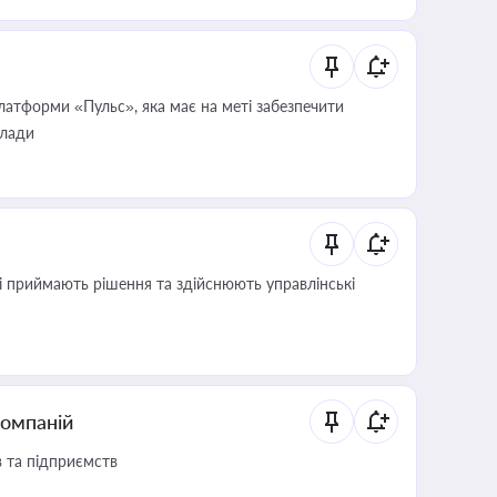
атформи «Пульс», яка має на меті забезпечити
влади
кі приймають рішення та здійснюють управлінські
компаній
в та підприємств