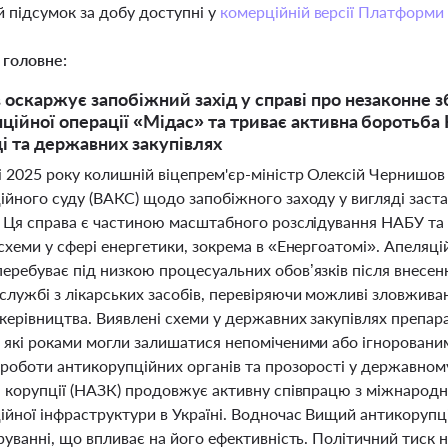
 підсумок за добу доступні у
комерційній версії Платформи
 головне:
оскаржує запобіжний захід у справі про незаконне з
ційної операції «Мідас» та триває активна боротьба
і та державних закупівлях
і 2025 року колишній віцепрем'єр-міністр Олексій Чернишо
йного суду (ВАКС) щодо запобіжного заходу у вигляді заста
. Ця справа є частиною масштабного розслідування НАБУ т
схеми у сфері енергетики, зокрема в «Енергоатомі». Апеляці
еребуває під низкою процесуальних обов’язків після внесе
службі з лікарських засобів, перевіряючи можливі зловжив
керівництва. Виявлені схеми у державних закупівлях препарат
 які роками могли залишатися непоміченими або ігнорованим
роботи антикорупційних органів та прозорості у державному
я корупції (НАЗК) продовжує активну співпрацю з міжнарод
ійної інфраструктури в Україні. Водночас Вищий антикорупці
руванні, що впливає на його ефективність. Політичний тиск