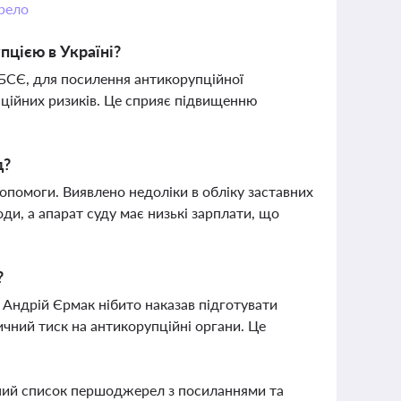
рело
пцією в Україні?
БСЄ, для посилення антикорупційної
пційних ризиків. Це сприяє підвищенню
д?
опомоги. Виявлено недоліки в обліку заставних
ди, а апарат суду має низькі зарплати, що
?
а Андрій Єрмак нібито наказав підготувати
чний тиск на антикорупційні органи. Це
вний список першоджерел з посиланнями та