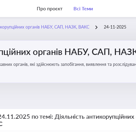
Про проєкт
Всі Теми
икорупційних органів НАБУ, САП, НАЗК, ВАКС
24-11-2025
упційних органів НАБУ, САП, НАЗ
вних органів, які здійснюють запобігання, виявлення та розслідув
чення прозорості й доброчесності у державному управлінні та бізн
24.11.2025 по темі: Діяльність антикорупційних
С