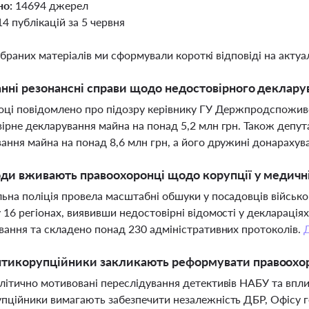
но:
14694 джерел
14 публікацій за 5 червня
ібраних матеріалів ми сформували короткі відповіді на актуал
анні резонансні справи щодо недостовірного декларув
оці повідомлено про підозру керівнику ГУ Держпродспожив
ірне декларування майна на понад 5,2 млн грн. Також депут
ання майна на понад 8,6 млн грн, а його дружині донарахув
оди вживають правоохоронці щодо корупції у медичн
ьна поліція провела масштабні обшуки у посадовців військо
 16 регіонах, виявивши недостовірні відомості у декларація
вання та складено понад 230 адміністративних протоколів.
нтикорупційники закликають реформувати правоохо
літично мотивовані переслідування детективів НАБУ та впл
пційники вимагають забезпечити незалежність ДБР, Офісу 