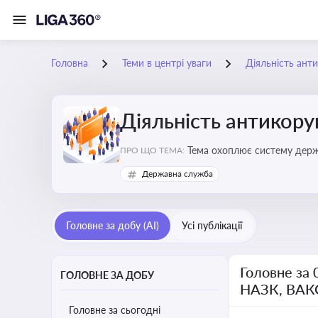
Головна
Теми в центрі уваги
Діяльність ант
Діяльність антикор
Тема охоплює систему держа
ПРО ЩО ТЕМА:
ключовим елементом забезпе
Державна служба
Головне за добу (AI)
Усі публікації
Головне за 
ГОЛОВНЕ ЗА ДОБУ
НАЗК, ВАК
Головне за сьогодні