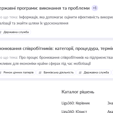
ержавні програми: виконання та проблеми
+1
о що тема:
Інформація, яка допомагає оцінити ефективність викор
алізації та знайти шляхи їх удосконалення
Державна служба
ронювання співробітників: категорії, процедура, термі
о що тема:
Про процес бронювання співробітників на підприємствах,
жливих для економіки країни сферах під час мобілізації
Ринок цінних паперів
Банківська діяльність
Державна служба
Каталог рішень
Liga360: Керівник
Зн
Liga360: Юрист
Ак