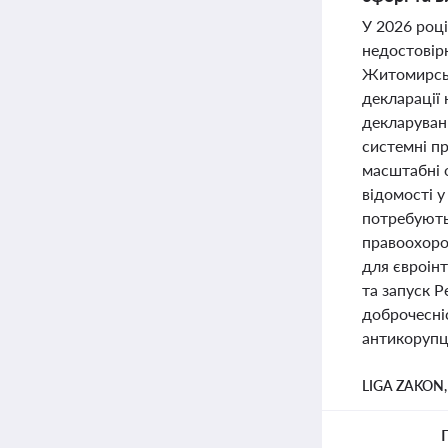
У 2026 році
недостовір
Житомирськ
декларації 
декларуван
системні п
масштабні 
відомості у
потребують
правоохоро
для євроін
та запуск 
доброчесніс
антикорупці
LIGA ZAKON