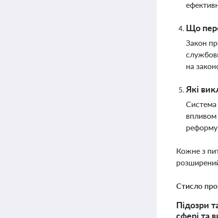
ефективн
Що пере
Закон пр
службовц
на закон
Які вик
Система 
впливом 
реформув
Кожне з пи
розширений
Стисло про
Підозри т
сфері та 