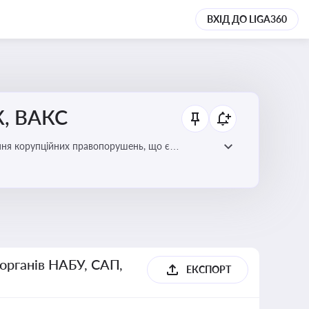
ВХІД ДО LIGA360
К, ВАКС
ання корупційних правопорушень, що є
есі
 органів НАБУ, САП,
ЕКСПОРТ