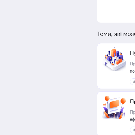
Теми, які мож
П
Пр
по
П
Пр
еф