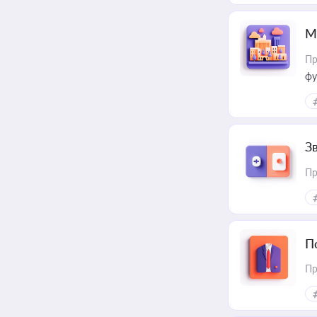
М
Пр
фу
З
Пр
П
Пр