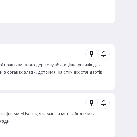
к
вої практики щодо держслужби, оцінка ризиків для
ини в органах влади, дотримання етичних стандартів
атформи «Пульс», яка має на меті забезпечити
влади