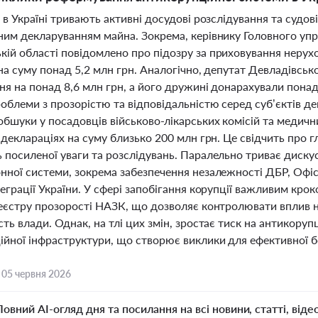
 в Україні тривають активні досудові розслідування та судові
ним декларуванням майна. Зокрема, керівнику Головного 
ій області повідомлено про підозру за приховування нерухо
на суму понад 5,2 млн грн. Аналогічно, депутат Девладівськ
ня на понад 8,6 млн грн, а його дружині донарахували понад
роблеми з прозорістю та відповідальністю серед суб’єктів 
обшуки у посадовців військово-лікарських комісій та медич
 деклараціях на суму близько 200 млн грн. Це свідчить про г
 посиленої уваги та розслідувань. Паралельно триває диску
нної системи, зокрема забезпечення незалежності ДБР, Офі
теграції України. У сфері запобігання корупції важливим кр
Реєстру прозорості НАЗК, що дозволяє контролювати вплив н
ть влади. Однак, на тлі цих змін, зростає тиск на антикоруп
йної інфраструктури, що створює виклики для ефективної бо
,
05 червня 2026
Повний AI-огляд дня та посилання на всі новини, статті, віде