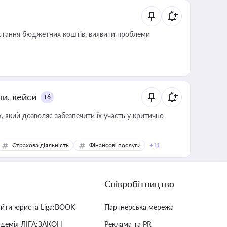
истання бюджетних коштів, виявити проблеми
ни, кейси
+6
 який дозволяє забезпечити їх участь у критично
Страхова діяльність
Фінансові послуги
+11
Співробітництво
айти юриста Liga:BOOK
Партнерська мережа
адемія ЛІГА:ЗАКОН
Реклама та PR