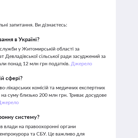
ьні запитання. Ви дізнаєтесь:
ання в Україні?
служби у Житомирській області за
ат Девладівської сільської ради засуджений за
али понад 12 млн грн податків.
Джерело
ій сфері?
во-лікарських комісій та медичних експертних
х на суму близько 200 млн грн. Триває досудове
Джерело
ронну систему?
ив влади на правоохоронні органи
генпрокурора та СБУ. Це важливо для