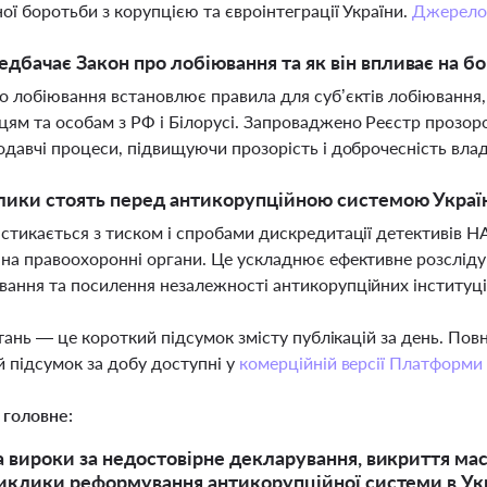
ої боротьби з корупцією та євроінтеграції України.
Джерел
дбачає Закон про лобіювання та як він впливає на б
о лобіювання встановлює правила для суб’єктів лобіювання
ям та особам з РФ і Білорусі. Запроваджено Реєстр прозор
одавчі процеси, підвищуючи прозорість і доброчесність вла
лики стоять перед антикорупційною системою Украї
стикається з тиском і спробами дискредитації детективів 
на правоохоронні органи. Це ускладнює ефективне розслідув
ання та посилення незалежності антикорупційних інституц
тань — це короткий підсумок змісту публікацій за день. По
 підсумок за добу доступні у
комерційній версії Платформи
 головне:
а вироки за недостовірне декларування, викриття м
виклики реформування антикорупційної системи в Укр