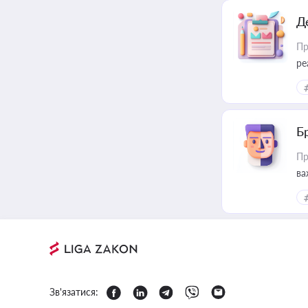
Д
Пр
ре
Б
Пр
ва
Зв'язатися: