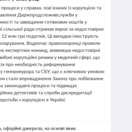
 процеси у справах, пов’язаних із корупцією та
управління Держпродспоживслужби у
мості та завищення готівкових коштів у
ої сільської ради отримав вирок за недостовірне
 12 млн грн податків. Ці випадки ілюструють
декларування. Водночас правоохоронці провели
них експертних команд, виявивши недостовірні
либокі корупційні ризики у медичній сфері, що
сія про необхідність реформування
су генпрокурора та СБУ, що є ключовою умовою
оком стало впровадження Закону про лобіювання
а законодавчі процеси та підвищує
ційних детективів та спроби дискредитації
ротьби з корупцією в Україні.
о, офіційні джерела, на основі яких