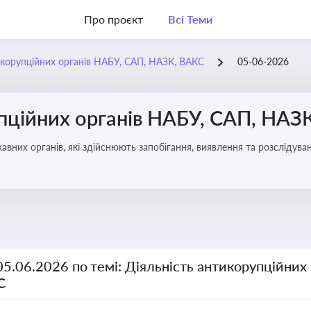
Про проєкт
Всі Теми
икорупційних органів НАБУ, САП, НАЗК, ВАКС
05-06-2026
упційних органів НАБУ, САП, НАЗ
вних органів, які здійснюють запобігання, виявлення та розслідув
чення прозорості й доброчесності у державному управлінні та бізн
05.06.2026 по темі: Діяльність антикорупційних
С