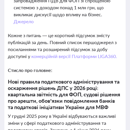
запровадження ПДВ для ФОП зі спрощеною
системою з доходом понад 1 млн грн, що
викликає дискусії щодо впливу на бізнес.
Джерело
Кожне з питань — це короткий підсумок змісту
публікацій за день. Повний список першоджерел з
посиланнями та розширений підсумок за добу
доступні у
комерційній версії Платформи LIGA360.
Стисло про головне:
Нові правила податкового адміністрування та
оскарження рішень ДПС у 2026 році:
квартальна звітність для ФОП, судові рішення
про арешти, обов’язки повідомлення банків
та податкові ініціативи України для МВФ
У грудні 2025 року в Україні відбуваються важливі
зміни у сфері податкового адміністрування та
податкових спорів. Зокрема, з 1 січня 2026 року