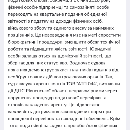
фізичні особи-підприємці та самозайняті особи
переходять на квартальне подання об'єднаної
звітності з податку на доходи фізичних осіб,
військового збору та єдиного внеску за найманих
працівників. Це нововведення має на меті спростити
бюрократичні процедури, зменшити обсяг технічної
роботи та підвищити якість звітності. Юридичні
особи залишаються на щомісячній звітності, що
зберігає для них статус-кво. Водночас судова
практика демонструє захист платників податків від
необґрунтованих дій контролюючих органів. Так,
суд скасував арешт коштів ТОВ "АТП 044", визнавши
дії ДПС Рівненської області неправомірними через
порушення процедур податкової перевірки та
строків накладення арешту. Це підкреслює
важливість дотримання законодавчих норм при
проведенні перевірок та накладенні обмежень. Крім
того, податківці нагадують про обов’язок фізичних