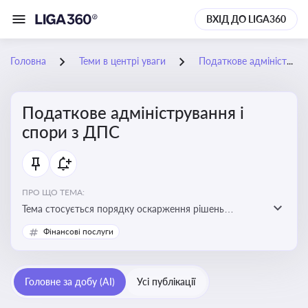
ВХІД ДО LIGA360
Головна
Теми в центрі уваги
Податкове адміністрування і спори з ДПС
Податкове адміністрування і
спори з ДПС
ПРО ЩО ТЕМА:
Тема стосується порядку оскарження рішень
податкових органів, що виникають внаслідок
Фінансові послуги
податкових перевірок, та механізмів захисту прав
платників податків
Головне за добу (AI)
Усі публікації