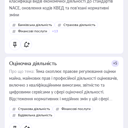
класифікації видів економічної діяльності до стандартів
NACE, оновлення кодів КВЕД та пов'язані нормативні
зміни
Банківська діяльність
Страхова діяльність
Фінансові послуги
+13
Оціночна діяльність
+5
Про що тема:
Тема охоплює правове регулювання оцінки
майна, майнових прав і професійної діяльності оцінювачів,
включно з кваліфікаційними вимогами, звітністю та
цифровими сервісами у сфері оціночної діяльності.
Відстеження нормативних і медійних змін у цій сфері
корисне для власника бізнесу, керівника, юриста або
Страхова діяльність
Фінансові послуги
бухгалтера під час оподаткування, приватизації, оренди
Будівельна діяльність
державного майна, корпоративних угод і перевірки
статусу суб'єктів оціночної діяльності