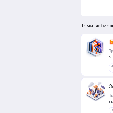
Теми, які мож
Пр
он
О
Пр
з 
ме