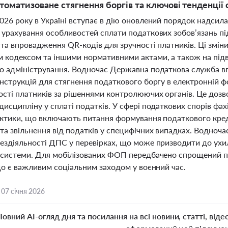
втоматизоване стягнення боргів та ключові тенденції
026 року в Україні вступає в дію оновлений порядок надсил
 урахування особливостей сплати податкових зобов’язань пі
 та впровадження QR-кодів для зручності платників. Ці змін
 кодексом та іншими нормативними актами, а також на підв
о адміністрування. Водночас Державна податкова служба 
інструкцій для стягнення податкового боргу в електронній 
ості платників за рішеннями контролюючих органів. Це дозво
исципліну у сплаті податків. У сфері податкових спорів фа
актики, що включають питання формування податкового креди
а звільнення від податків у специфічних випадках. Водночас
ездіяльності ДПС у перевірках, що може призводити до ухиле
 системи. Для мобілізованих ФОП передбачено спрощений п
що є важливим соціальним заходом у воєнний час.
,
07 січня 2026
Повний AI-огляд дня та посилання на всі новини, статті, віде