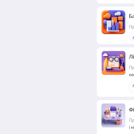
пр
Ба
Пр
Лі
Пр
не
Ф
Пр
і 