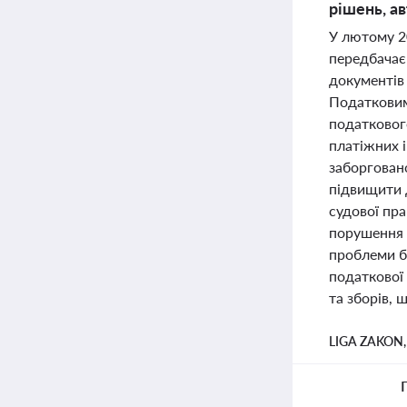
рішень, а
У лютому 2
передбачає
документів
Податковим
податковог
платіжних 
заборгован
підвищити д
судової пр
порушення т
проблеми б
податкової
та зборів, 
LIGA ZAKON