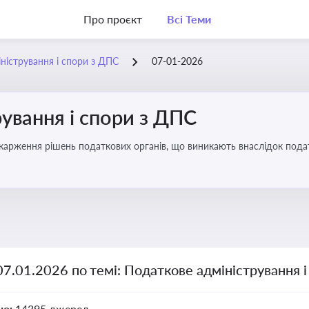
Про проєкт
Всі Теми
ністрування і спори з ДПС
07-01-2026
ування і спори з ДПС
карження рішень податкових органів, що виникають внаслідок податк
07.01.2026 по темі: Податкове адміністрування 
но:
14395 джерел