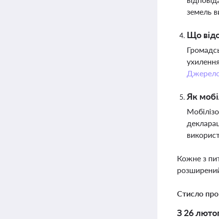
земель 
Що відо
Громадсь
ухилення
Джерел
Як мобі
Мобілізо
декларац
використ
Кожне з пи
розширений
Стисло про
З 26 люто