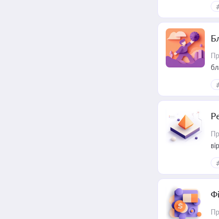
Б
Пр
бл
Р
Пр
ві
Ф
Пр