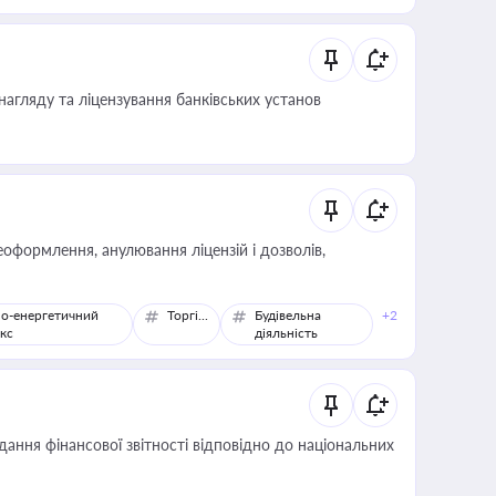
 статусу суб'єктів оціночної діяльності
нагляду та ліцензування банківських установ
оформлення, анулювання ліцензій і дозволів,
о-енергетичний
Торгівля
Будівельна
+2
кс
діяльність
дання фінансової звітності відповідно до національних