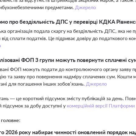
вибухонебезпечними предметами.
Джерело
мо про бездіяльність ДПС у перевірці КДКА Рівненс
ка організація подала скаргу на бездіяльність ДПС, яка не
 від сплати податків. Це підриває довіру до податкового к
о
лізовані ФОП 3 групи можуть повернути сплачені сум
вані ФОП можуть подати до контролюючого органу заяву пр
ію та заяву про повернення надміру сплачених сум. Кошти 
ані для погашення інших зобов’язань.
Джерело
тань — це короткий підсумок змісту публікацій за день. По
 підсумок за добу доступні у
комерційній версії Платформи
 головне:
го 2026 року набирає чинності оновлений порядок н