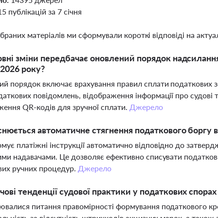
15 публікацій за 7 січня
ібраних матеріалів ми сформували короткі відповіді на актуал
овні зміни передбачає оновлений порядок надсиланн
2026 року?
й порядок включає врахування правил сплати податкових зо
аткових повідомлень, відображення інформації про судові т
ення QR-кодів для зручної сплати.
Джерело
снюється автоматичне стягнення податкового боргу 
ує платіжні інструкції автоматично відповідно до затверд
ми надавачами. Це дозволяє ефективно списувати податков
вих ручних процедур.
Джерело
чові тенденції судової практики у податкових спорах
валися питання правомірності формування податкового кре
альність за відсутність штрихкодів акцизних марок, а також 