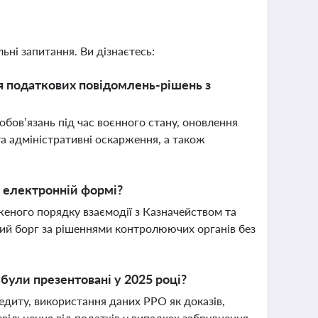
ьні запитання. Ви дізнаєтесь:
я податкових повідомлень-рішень з
бов’язань під час воєнного стану, оновлення
а адміністративні оскарження, а також
в електронній формі?
женого порядку взаємодії з Казначейством та
ий борг за рішеннями контролюючих органів без
 були презентовані у 2025 році?
диту, використання даних РРО як доказів,
звільнення від податків у випадках забруднення