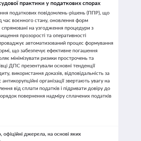
 судової практики у податкових спорах
ання податкових повідомлень-рішень (ППР), що
д час воєнного стану, оновлення форм
и спрямовані на узгодження процедури з
ищення прозорості та оперативності
впроваджує автоматизований процес формування
формі, що забезпечує ефективне погашення
ляє мінімізувати ризики прострочень та
хівці ДПС презентували основні тенденції
ту, використання доказів, відповідальність за
 антикорупційні організації звертають увагу на
ння від сплати податків і підривати довіру до
орядок повернення надміру сплачених податків
о, офіційні джерела, на основі яких