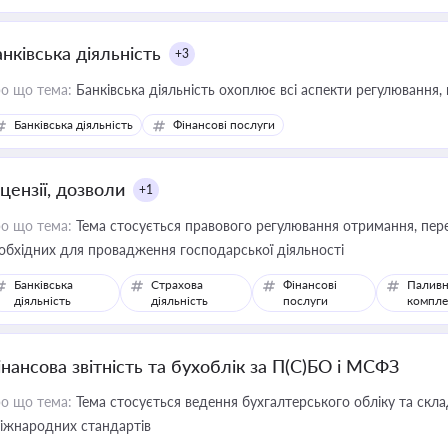
иватизації, оренди державного майна, корпоративних угод і перевірки
нківська діяльність
+3
о що тема:
Банківська діяльність охоплює всі аспекти регулювання, 
Банківська діяльність
Фінансові послуги
цензії, дозволи
+1
о що тема:
Тема стосується правового регулювання отримання, пере
обхідних для провадження господарської діяльності
Банківська
Страхова
Фінансові
Паливн
діяльність
діяльність
послуги
компле
інансова звітність та бухоблік за П(С)БО і МСФЗ
о що тема:
Тема стосується ведення бухгалтерського обліку та скла
міжнародних стандартів