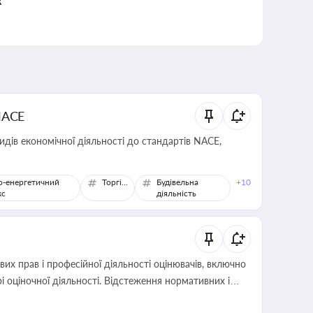
к
NACE
идів економічної діяльності до стандартів NACE,
о-енергетичний
Торгівля
Будівельна
+10
кс
діяльність
х прав і професійної діяльності оцінювачів, включно
і оціночної діяльності. Відстеження нормативних і
иста або бухгалтера під час оподаткування,