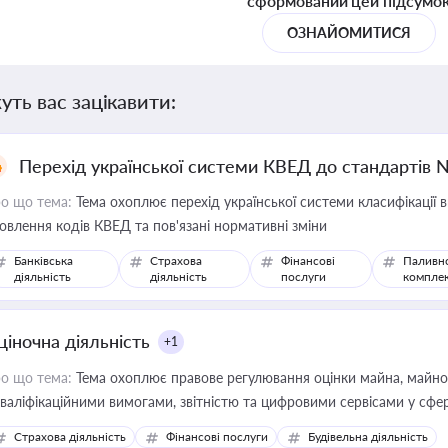
сформований цей підсумо
ОЗНАЙОМИТИСЯ
уть вас зацікавити:
Перехід української системи КВЕД до стандартів 
о що тема:
Тема охоплює перехід української системи класифікації в
овлення кодів КВЕД та пов'язані нормативні зміни
Банківська
Страхова
Фінансові
Паливн
діяльність
діяльність
послуги
компле
ціночна діяльність
+1
о що тема:
Тема охоплює правове регулювання оцінки майна, майнови
кваліфікаційними вимогами, звітністю та цифровими сервісами у сфер
дійних змін у цій сфері корисне для власника бізнесу, керівника, юр
Страхова діяльність
Фінансові послуги
Будівельна діяльність