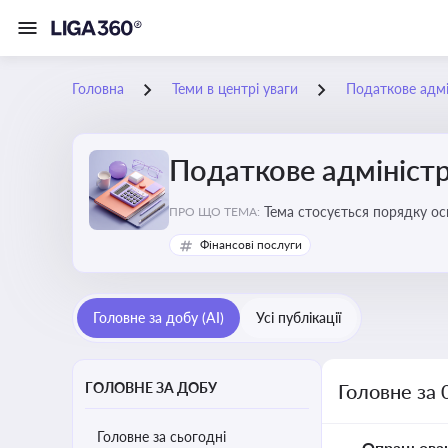
Головна
Теми в центрі уваги
Податкове адмі
Податкове адміністр
Тема стосується порядку ос
ПРО ЩО ТЕМА:
платників податків
Фінансові послуги
Головне за добу (AI)
Усі публікації
ГОЛОВНЕ ЗА ДОБУ
Головне за 
Головне за сьогодні
Опрацьова