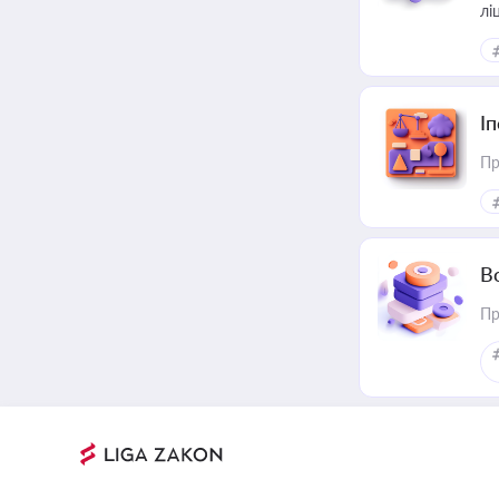
лі
І
Пр
В
Пр