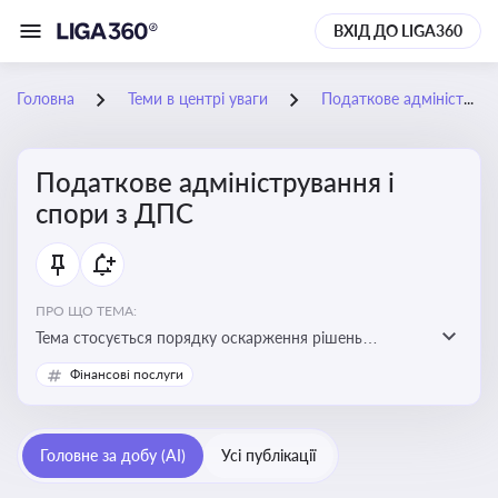
ВХІД ДО LIGA360
Головна
Теми в центрі уваги
Податкове адміністрування і спори з ДПС
Податкове адміністрування і
спори з ДПС
ПРО ЩО ТЕМА:
Тема стосується порядку оскарження рішень
податкових органів, що виникають внаслідок
Фінансові послуги
податкових перевірок, та механізмів захисту прав
платників податків
Головне за добу (AI)
Усі публікації