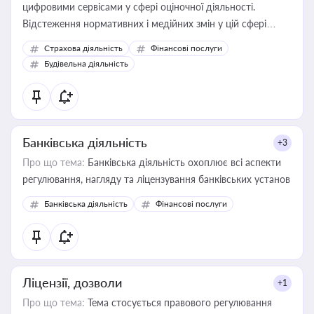
цифровими сервісами у сфері оціночної діяльності.
Відстеження нормативних і медійних змін у цій сфері
корисне для власника бізнесу, керівника, юриста або
Страхова діяльність
Фінансові послуги
бухгалтера під час оподаткування, приватизації, оренди
Будівельна діяльність
державного майна, корпоративних угод і перевірки
статусу суб'єктів оціночної діяльності
Банківська діяльність
+3
Про що тема:
Банківська діяльність охоплює всі аспекти
регулювання, нагляду та ліцензування банківських установ
Банківська діяльність
Фінансові послуги
Ліцензії, дозволи
+1
Про що тема:
Тема стосується правового регулювання