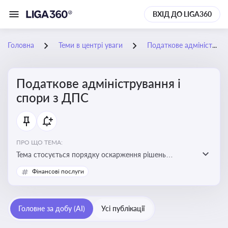
ВХІД ДО LIGA360
Головна
Теми в центрі уваги
Податкове адміністрування і спори з ДПС
Податкове адміністрування і
спори з ДПС
ПРО ЩО ТЕМА:
Тема стосується порядку оскарження рішень
податкових органів, що виникають внаслідок
Фінансові послуги
податкових перевірок, та механізмів захисту прав
платників податків
Головне за добу (AI)
Усі публікації