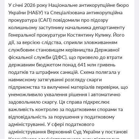
У січні 2026 року Національне антикорупційне бюро
України (НАБУ) та Спеціалізована антикорупційна
прокуратура (САП) повідомили про підозру
колишньому заступнику начальника департаменту
Генеральної прокуратури Костянтину Кулику. Його
дії, за версією слідства, сприяли зловживанням
службовим становищем керівництва Державної
фіскальної служби (ДФС), що призвело до втрати
державним бюджетом понад 641 млн гривень
податків та штрафних санкцій. Схема полягала у
навмисному затягуванні розгляду скарги
підприємства та вилученні матеріалів перевірки, що
унеможливило ухвалення рішення і автоматично
задовольнило скаргу. Ця справа підкреслює
важливість контролю за податковими спорами та
відповідальність за порушення у податковому
адмініструванні. У сфері податкового
адміністрування Верховний Суд України у постанові
Касаційного адміністративного суду підтвердив