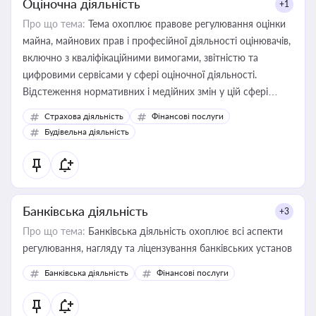
Оціночна діяльність
+1
Про що тема:
Тема охоплює правове регулювання оцінки
майна, майнових прав і професійної діяльності оцінювачів,
включно з кваліфікаційними вимогами, звітністю та
цифровими сервісами у сфері оціночної діяльності.
Відстеження нормативних і медійних змін у цій сфері
корисне для власника бізнесу, керівника, юриста або
Страхова діяльність
Фінансові послуги
бухгалтера під час оподаткування, приватизації, оренди
Будівельна діяльність
державного майна, корпоративних угод і перевірки
статусу суб'єктів оціночної діяльності
Банківська діяльність
+3
Про що тема:
Банківська діяльність охоплює всі аспекти
регулювання, нагляду та ліцензування банківських установ
Банківська діяльність
Фінансові послуги