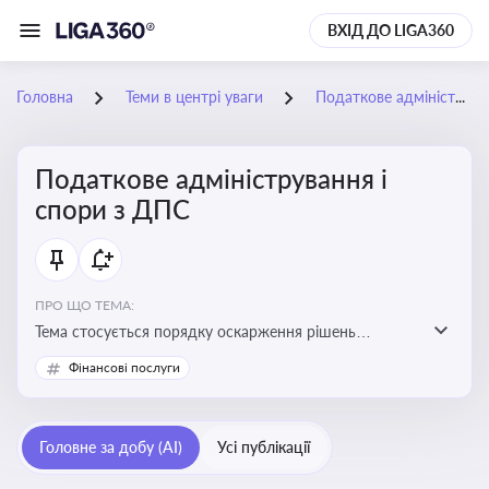
ВХІД ДО LIGA360
Головна
Теми в центрі уваги
Податкове адміністрування і спори з ДПС
Податкове адміністрування і
спори з ДПС
ПРО ЩО ТЕМА:
Тема стосується порядку оскарження рішень
податкових органів, що виникають внаслідок
Фінансові послуги
податкових перевірок, та механізмів захисту прав
платників податків
Головне за добу (AI)
Усі публікації