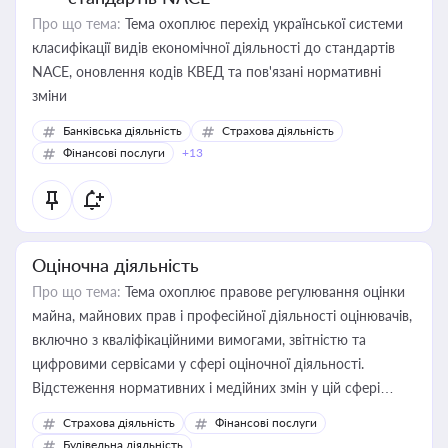
Про що тема:
Тема охоплює перехід української системи
класифікації видів економічної діяльності до стандартів
NACE, оновлення кодів КВЕД та пов'язані нормативні
зміни
Банківська діяльність
Страхова діяльність
Фінансові послуги
+13
Оціночна діяльність
Про що тема:
Тема охоплює правове регулювання оцінки
майна, майнових прав і професійної діяльності оцінювачів,
включно з кваліфікаційними вимогами, звітністю та
цифровими сервісами у сфері оціночної діяльності.
Відстеження нормативних і медійних змін у цій сфері
корисне для власника бізнесу, керівника, юриста або
Страхова діяльність
Фінансові послуги
бухгалтера під час оподаткування, приватизації, оренди
Будівельна діяльність