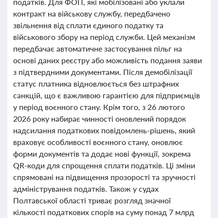
податків. Для ФОП, які мобілізовані або уклали
контракт на військову службу, передбачено
звільнення від сплати єдиного податку та
військового збору на період служби. Цей механізм
передбачає автоматичне застосування пільг на
основі даних реєстру або можливість подання заяви
з підтвердними документами. Після демобілізації
статус платника відновлюється без штрафних
санкцій, що є важливою гарантією для підприємців
у період воєнного стану. Крім того, з 26 лютого
2026 року набирає чинності оновлений порядок
надсилання податкових повідомлень-рішень, який
враховує особливості воєнного стану, оновлює
форми документів та додає нові функції, зокрема
QR-коди для спрощення сплати податків. Ці зміни
спрямовані на підвищення прозорості та зручності
адміністрування податків. Також у судах
Полтавської області триває розгляд значної
кількості податкових спорів на суму понад 7 млрд