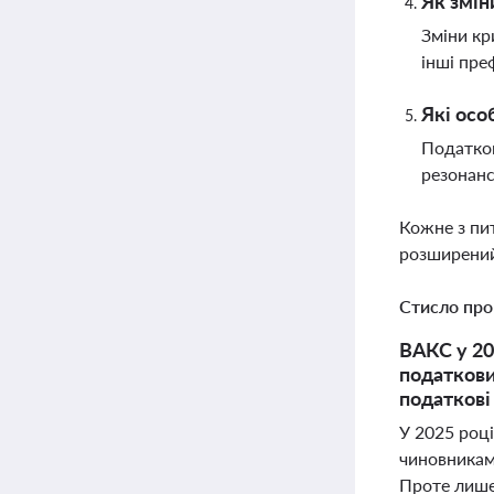
Як змін
Зміни кр
інші пре
Які осо
Податков
резонанс
Кожне з пи
розширений
Стисло про
ВАКС у 20
податкови
податкові
У 2025 роц
чиновникам
Проте лише