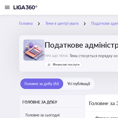
Головна
Теми в центрі уваги
Податкове адмі
Податкове адміністр
Тема стосується порядку ос
ПРО ЩО ТЕМА:
платників податків
Фінансові послуги
Головне за добу (AI)
Усі публікації
ГОЛОВНЕ ЗА ДОБУ
Головне за 
Головне за сьогодні
Опрацьова