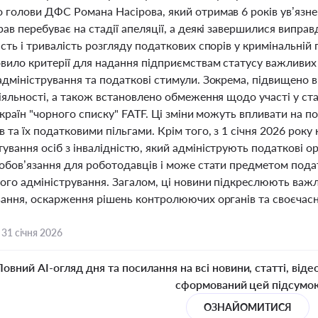
 голови ДФС Романа Насірова, який отримав 6 років ув’язне
ав перебуває на стадії апеляції, а деякі завершилися випра
сть і тривалість розгляду податкових спорів у кримінальні
овило критерії для надання підприємствам статусу важливих
адміністрування та податкові стимули. Зокрема, підвищено в
іяльності, а також встановлено обмеження щодо участі у стат
 країн "чорного списку" FATF. Ці зміни можуть впливати на по
 та їх податковими пільгами. Крім того, з 1 січня 2026 року
ування осіб з інвалідністю, який адмініструють податкові о
обов’язання для роботодавців і може стати предметом подат
ого адміністрування. Загалом, ці новини підкреслюють важ
ання, оскарження рішень контролюючих органів та своєчасно
,
31 січня 2026
Повний AI-огляд дня та посилання на всі новини, статті, віде
сформований цей підсумо
ОЗНАЙОМИТИСЯ