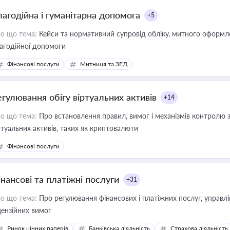
лагодійна і гуманітарна допомога
+5
о що тема:
Кейси та нормативний супровід обліку, митного оформлен
агодійної допомоги
Фінансові послуги
Митниця та ЗЕД
егулювання обігу віртуальних активів
+14
о що тема:
Про встановлення правил, вимог і механізмів контролю 
ртуальних активів, таких як криптовалюти
Фінансові послуги
інансові та платіжні послуги
+31
о що тема:
Про регулювання фінансових і платіжних послуг, управління коштами, приймання платежів та дотримання
цензійних вимог
Ринок цінних паперів
Банківська діяльність
Страхова діяльність