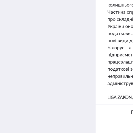
колишнього
Частина спр
про складні
України он
податкове 
нові види д
Білорусі та
підприємств
працевлашт
податкові з
неправильн
адмініструв
LIGA ZAKON