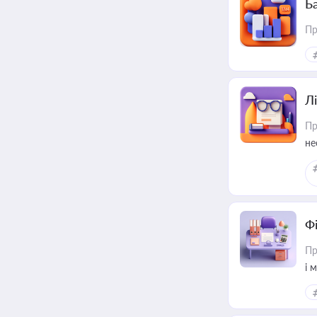
Ба
Пр
Лі
Пр
не
Ф
Пр
і 