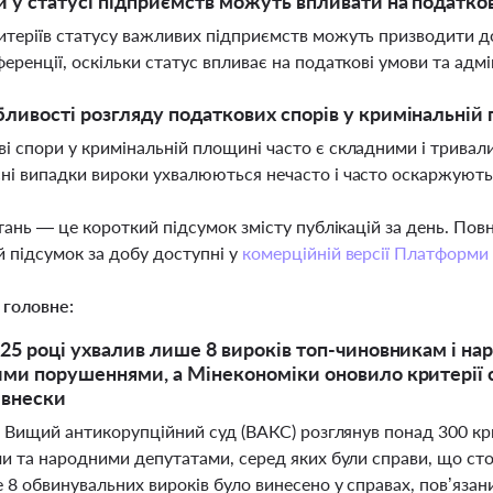
и у статусі підприємств можуть впливати на податко
итеріїв статусу важливих підприємств можуть призводити до
ференції, оскільки статус впливає на податкові умови та адм
бливості розгляду податкових спорів у кримінальній
і спори у кримінальній площині часто є складними і тривалим
ні випадки вироки ухвалюються нечасто і часто оскаржуют
тань — це короткий підсумок змісту публікацій за день. По
 підсумок за добу доступні у
комерційній версії Платформи
 головне:
25 році ухвалив лише 8 вироків топ-чиновникам і нар
ми порушеннями, а Мінекономіки оновило критерії с
 внески
і Вищий антикорупційний суд (ВАКС) розглянув понад 300 кр
и та народними депутатами, серед яких були справи, що ст
 8 обвинувальних вироків було винесено у справах, пов’яза