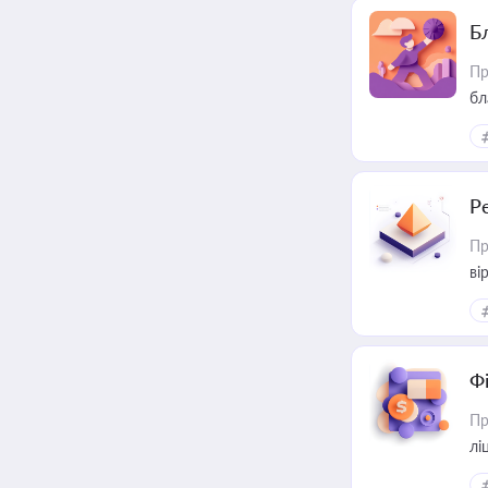
Б
Пр
бл
Р
Пр
ві
Ф
Пр
лі