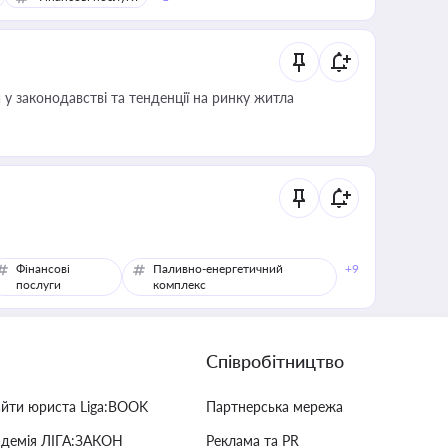
 у законодавстві та тенденції на ринку житла
Фінансові
Паливно-енергетичний
+9
послуги
комплекс
Співробітництво
айти юриста Liga:BOOK
Партнерська мережа
адемія ЛІГА:ЗАКОН
Реклама та PR