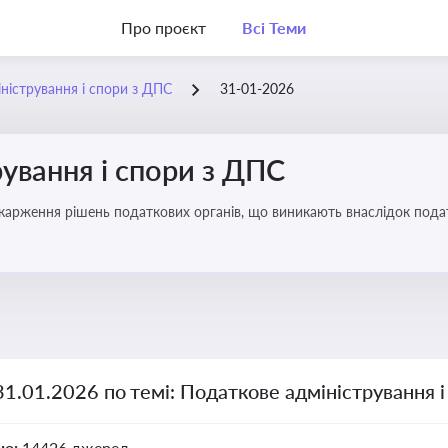
Про проєкт
Всі Теми
ністрування і спори з ДПС
31-01-2026
ування і спори з ДПС
карження рішень податкових органів, що виникають внаслідок податк
31.01.2026 по темі: Податкове адміністрування 
но:
14426 джерел