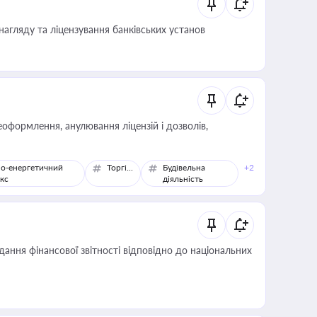
нагляду та ліцензування банківських установ
оформлення, анулювання ліцензій і дозволів,
о-енергетичний
Торгівля
Будівельна
+2
кс
діяльність
дання фінансової звітності відповідно до національних