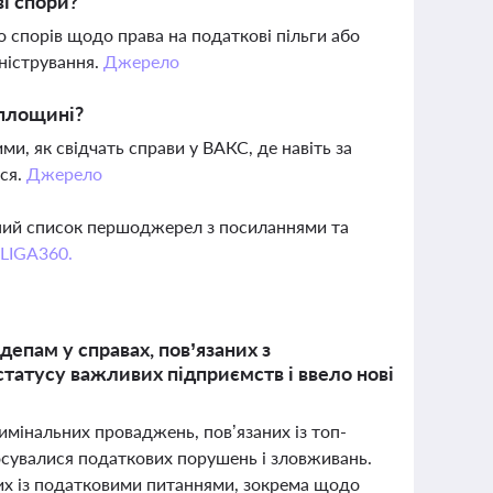
ві спори?
 спорів щодо права на податкові пільги або
іністрування.
Джерело
 площині?
и, як свідчать справи у ВАКС, де навіть за
ься.
Джерело
вний список першоджерел з посиланнями та
 LIGA360.
депам у справах, пов’язаних з
татусу важливих підприємств і ввело нові
имінальних проваджень, пов’язаних із топ-
осувалися податкових порушень і зловживань.
них із податковими питаннями, зокрема щодо