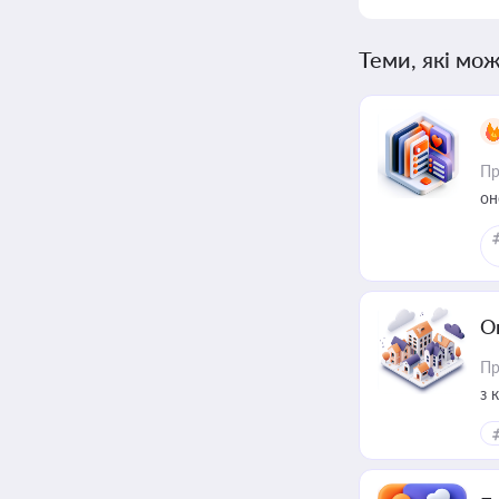
Теми, які мож
Пр
он
О
Пр
з 
ме
пр