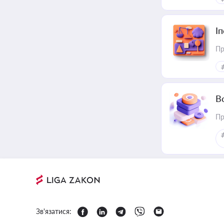
І
Пр
В
Пр
Зв'язатися: