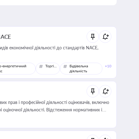
NACE
идів економічної діяльності до стандартів NACE,
о-енергетичний
Торгівля
Будівельна
+10
кс
діяльність
х прав і професійної діяльності оцінювачів, включно
і оціночної діяльності. Відстеження нормативних і
иста або бухгалтера під час оподаткування,
 статусу суб'єктів оціночної діяльності