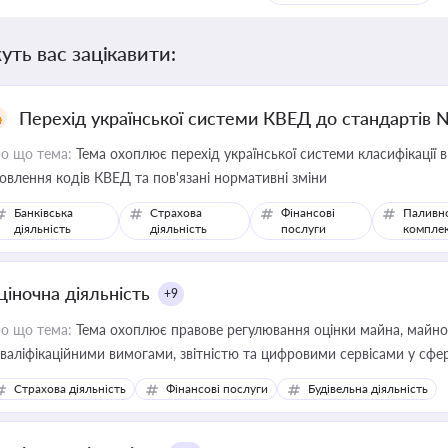
уть вас зацікавити:
Перехід української системи КВЕД до стандартів 
о що тема:
Тема охоплює перехід української системи класифікації в
овлення кодів КВЕД та пов'язані нормативні зміни
Банківська
Страхова
Фінансові
Паливн
діяльність
діяльність
послуги
компле
ціночна діяльність
+9
о що тема:
Тема охоплює правове регулювання оцінки майна, майнови
кваліфікаційними вимогами, звітністю та цифровими сервісами у сфер
дійних змін у цій сфері корисне для власника бізнесу, керівника, юр
Страхова діяльність
Фінансові послуги
Будівельна діяльність
иватизації, оренди державного майна, корпоративних угод і перевірки