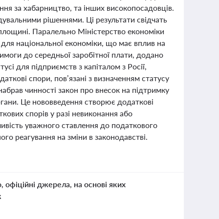
ння за хабарництво, та інших високопосадовців.
вдувальними рішеннями. Ці результати свідчать
й площині. Паралельно Міністерство економіки
 для національної економіки, що має вплив на
имоги до середньої заробітної плати, додано
усі для підприємств з капіталом з Росії,
даткові спори, пов’язані з визначенням статусу
 набрав чинності закон про внесок на підтримку
ргани. Це нововведення створює додаткові
кових спорів у разі невиконання або
ливість уважного ставлення до податкового
го реагування на зміни в законодавстві.
о, офіційні джерела, на основі яких
к