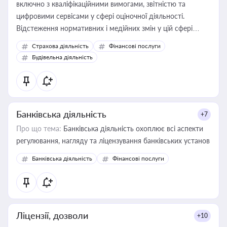
включно з кваліфікаційними вимогами, звітністю та
цифровими сервісами у сфері оціночної діяльності.
Відстеження нормативних і медійних змін у цій сфері
корисне для власника бізнесу, керівника, юриста або
Страхова діяльність
Фінансові послуги
бухгалтера під час оподаткування, приватизації, оренди
Будівельна діяльність
державного майна, корпоративних угод і перевірки
статусу суб'єктів оціночної діяльності
Банківська діяльність
+7
Про що тема:
Банківська діяльність охоплює всі аспекти
регулювання, нагляду та ліцензування банківських установ
Банківська діяльність
Фінансові послуги
Ліцензії, дозволи
+10