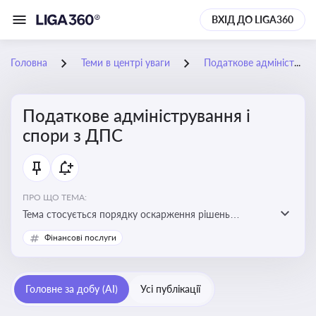
ВХІД ДО LIGA360
Головна
Теми в центрі уваги
Податкове адміністрування і спори з ДПС
Податкове адміністрування і
спори з ДПС
ПРО ЩО ТЕМА:
Тема стосується порядку оскарження рішень
податкових органів, що виникають внаслідок
Фінансові послуги
податкових перевірок, та механізмів захисту прав
платників податків
Головне за добу (AI)
Усі публікації