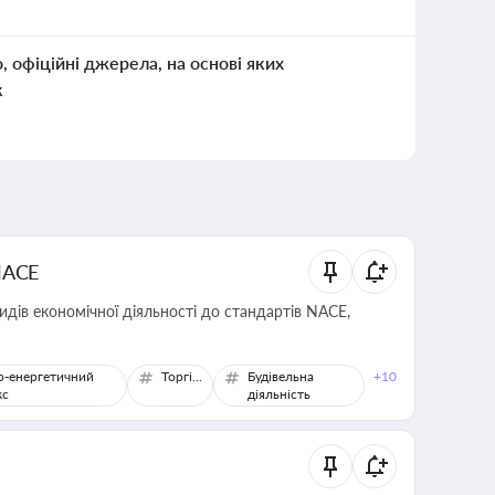
о, офіційні джерела, на основі яких
к
NACE
идів економічної діяльності до стандартів NACE,
о-енергетичний
Торгівля
Будівельна
+10
кс
діяльність