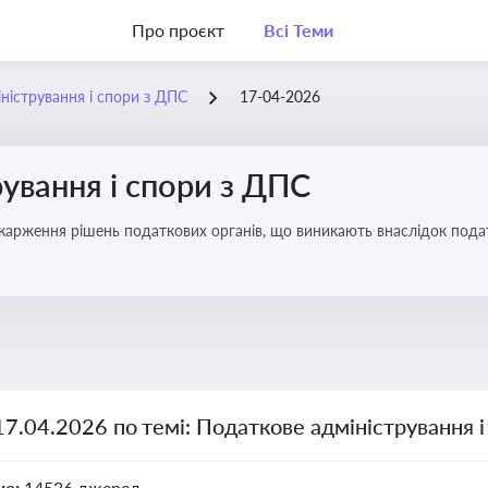
Про проєкт
Всі Теми
ністрування і спори з ДПС
17-04-2026
ування і спори з ДПС
карження рішень податкових органів, що виникають внаслідок податк
17.04.2026 по темі: Податкове адміністрування 
но:
14536 джерел