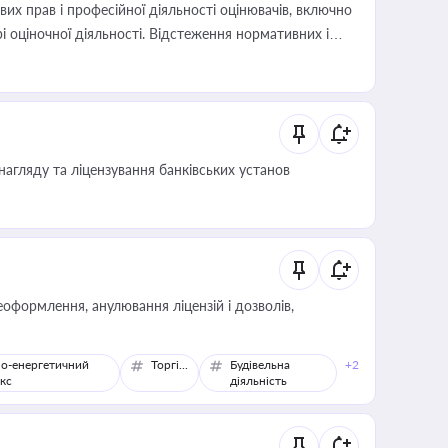
х прав і професійної діяльності оцінювачів, включно
і оціночної діяльності. Відстеження нормативних і
иста або бухгалтера під час оподаткування,
 статусу суб'єктів оціночної діяльності
нагляду та ліцензування банківських установ
оформлення, анулювання ліцензій і дозволів,
о-енергетичний
Торгівля
Будівельна
+2
кс
діяльність