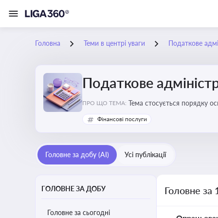
Головна
Теми в центрі уваги
Податкове адмі
Податкове адміністр
Тема стосується порядку ос
ПРО ЩО ТЕМА:
платників податків
Фінансові послуги
Головне за добу (AI)
Усі публікації
ГОЛОВНЕ ЗА ДОБУ
Головне за 
Головне за сьогодні
Опрацьова