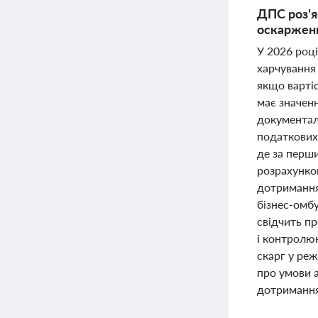
ДПС роз'я
оскарженн
У 2026 роц
харчування
якщо вартіс
має значен
документал
податкових 
де за перши
розрахунко
дотримання
бізнес-омб
свідчить пр
і контролю
скарг у ре
про умови 
дотримання