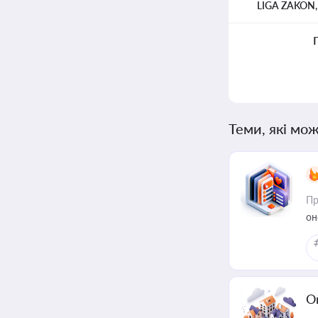
LIGA ZAKON
Теми, які мож
Пр
он
О