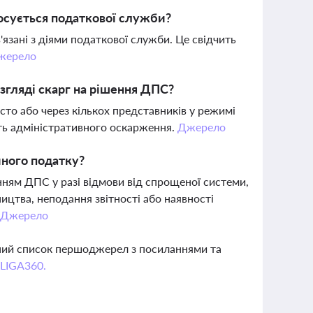
тосується податкової служби?
язані з діями податкової служби. Це свідчить
жерело
озгляді скарг на рішення ДПС?
исто або через кількох представників у режимі
ість адміністративного оскарження.
Джерело
ного податку?
нням ДПС у разі відмови від спрощеної системи,
ицтва, неподання звітності або наявності
.
Джерело
вний список першоджерел з посиланнями та
 LIGA360.