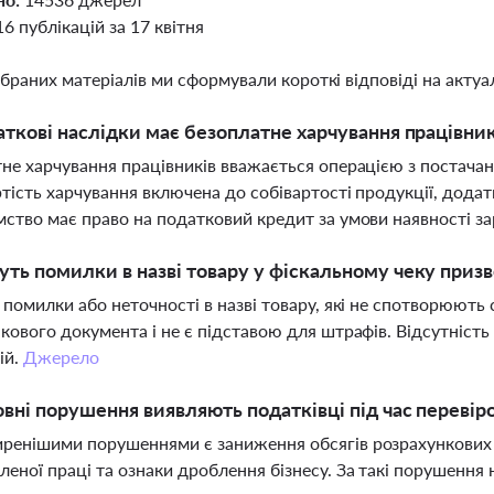
16 публікацій за 17 квітня
ібраних матеріалів ми сформували короткі відповіді на актуал
аткові наслідки має безоплатне харчування працівни
не харчування працівників вважається операцією з постача
тість харчування включена до собівартості продукції, додат
ство має право на податковий кредит за умови наявності з
ть помилки в назві товару у фіскальному чеку приз
 помилки або неточності в назві товару, які не спотворюють 
кового документа і не є підставою для штрафів. Відсутність 
ій.
Джерело
овні порушення виявляють податківці під час перевір
ренішими порушеннями є заниження обсягів розрахункових 
еної праці та ознаки дроблення бізнесу. За такі порушення