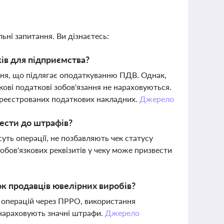
ьні запитання. Ви дізнаєтесь:
ків для підприємства?
ння, що підлягає оподаткуванню ПДВ. Однак,
кові податкові зобов'язання не нараховуються.
ареєстрованих податкових накладних.
Джерело
вести до штрафів?
суть операції, не позбавляють чек статусу
обов'язкових реквізитів у чеку може призвести
ок продавців ювелірних виробів?
операцій через ПРРО, використання
 нараховують значні штрафи.
Джерело