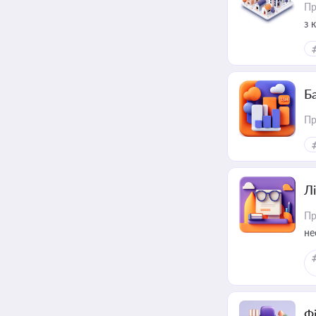
Пр
з 
ме
пр
Ба
Пр
Лі
Пр
не
Ф