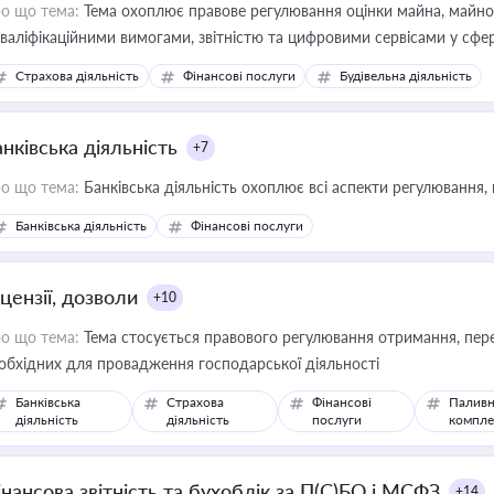
о що тема:
Тема охоплює правове регулювання оцінки майна, майнови
кваліфікаційними вимогами, звітністю та цифровими сервісами у сфер
дійних змін у цій сфері корисне для власника бізнесу, керівника, юр
Страхова діяльність
Фінансові послуги
Будівельна діяльність
иватизації, оренди державного майна, корпоративних угод і перевірки
нківська діяльність
+7
о що тема:
Банківська діяльність охоплює всі аспекти регулювання, 
Банківська діяльність
Фінансові послуги
цензії, дозволи
+10
о що тема:
Тема стосується правового регулювання отримання, пере
обхідних для провадження господарської діяльності
Банківська
Страхова
Фінансові
Паливн
діяльність
діяльність
послуги
компле
інансова звітність та бухоблік за П(С)БО і МСФЗ
+14