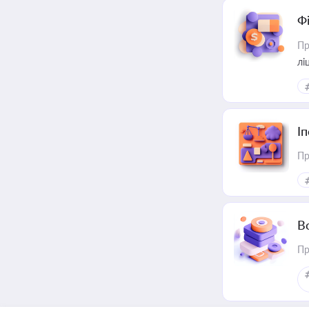
Ф
Пр
лі
І
Пр
В
Пр