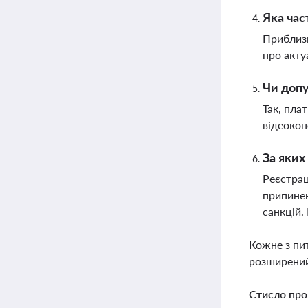
Яка час
Приблизн
про акту
Чи допу
Так, пла
відеокон
За яких
Реєстрац
припинен
санкцій.
Кожне з пи
розширений
Стисло про