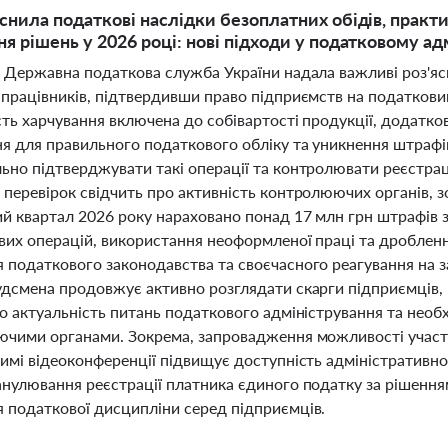
снила податкові наслідки безоплатних обідів, практ
я рішень у 2026 році: нові підходи у податковому адм
і Державна податкова служба України надала важливі роз'я
 працівників, підтвердивши право підприємств на податкови
ть харчування включена до собівартості продукції, додатко
ня для правильного податкового обліку та уникнення штраф
ьно підтверджувати такі операції та контролювати реєстра
перевірок свідчить про активність контролюючих органів, з
й квартал 2026 року нараховано понад 17 млн грн штрафів з
вих операцій, використання неоформленої праці та дробленн
 податкового законодавства та своєчасного реагування на 
удсмена продовжує активно розглядати скарги підприємців, 
о актуальність питань податкового адміністрування та необх
ючими органами. Зокрема, запровадження можливості участі 
жимі відеоконференції підвищує доступність адміністратив
анулювання реєстрації платника єдиного податку за рішенн
 податкової дисципліни серед підприємців.