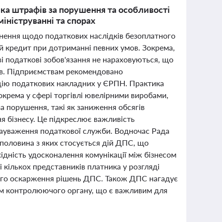
ика штрафів за порушення та особливості
ініструванні та спорах
снення щодо податкових наслідків безоплатного
й кредит при дотриманні певних умов. Зокрема,
ві податкові зобов'язання не нараховуються, що
ів. Підприємствам рекомендовано
цію податкових накладних у ЄРПН. Практика
окрема у сфері торгівлі ювелірними виробами,
а порушення, такі як заниження обсягів
я бізнесу. Це підкреслює важливість
зауваження податкової служби. Водночас Рада
половина з яких стосується дій ДПС, що
ідність удосконалення комунікації між бізнесом
кількох представників платника у розгляді
ного оскарження рішень ДПС. Також ДПС нагадує
ям контролюючого органу, що є важливим для