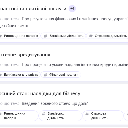
інансові та платіжні послуги
+4
о що тема:
Про регулювання фінансових і платіжних послуг, управління коштами, приймання платежів та дотримання
цензійних вимог
Ринок цінних паперів
Банківська діяльність
Страхова діяльність
потечне кредитування
о що тема:
Про процеси та умови надання іпотечних кредитів, зміни
Банківська діяльність
Фінансові послуги
оєнний стан: наслідки для бізнесу
о що тема:
Введення воєнного стану: що далі?
Ринок цінних
Банківська
Страхова
паперів
діяльність
діяльність