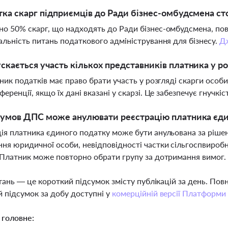
тка скарг підприємців до Ради бізнес-омбудсмена с
о 50% скарг, що надходять до Ради бізнес-омбудсмена, пов'
альність питань податкового адміністрування для бізнесу.
Д
скається участь кількох представників платника у р
тник податків має право брати участь у розгляді скарги особ
ференції, якщо їх дані вказані у скарзі. Це забезпечує гнучк
 умов ДПС може анулювати реєстрацію платника єди
ія платника єдиного податку може бути анульована за ріше
ня юридичної особи, невідповідності частки сільгоспвиробн
 Платник може повторно обрати групу за дотримання вимог
тань — це короткий підсумок змісту публікацій за день. По
 підсумок за добу доступні у
комерційній версії Платформи
 головне: