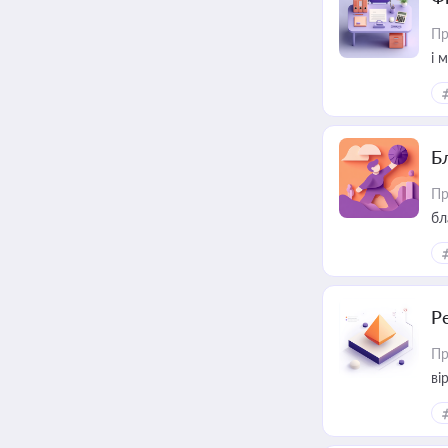
Пр
і 
Б
Пр
бл
Р
Пр
ві