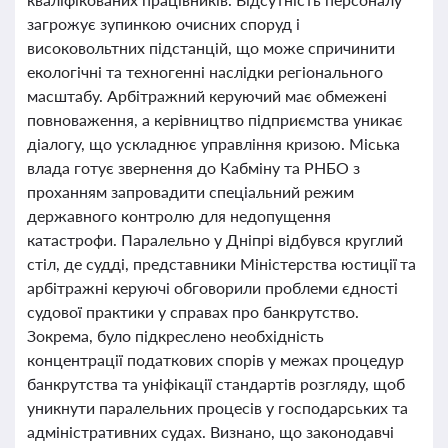
загрожує зупинкою очисних споруд і
високовольтних підстанцій, що може спричинити
екологічні та техногенні наслідки регіонального
масштабу. Арбітражний керуючий має обмежені
повноваження, а керівництво підприємства уникає
діалогу, що ускладнює управління кризою. Міська
влада готує звернення до Кабміну та РНБО з
проханням запровадити спеціальний режим
державного контролю для недопущення
катастрофи. Паралельно у Дніпрі відбувся круглий
стіл, де судді, представники Міністерства юстиції та
арбітражні керуючі обговорили проблеми єдності
судової практики у справах про банкрутство.
Зокрема, було підкреслено необхідність
концентрації податкових спорів у межах процедур
банкрутства та уніфікації стандартів розгляду, щоб
уникнути паралельних процесів у господарських та
адміністративних судах. Визнано, що законодавчі