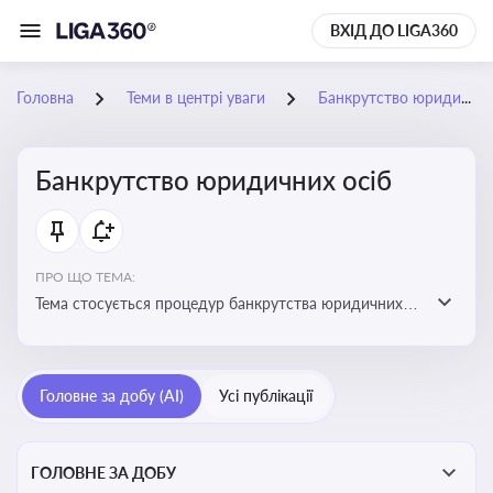
ВХІД ДО LIGA360
Головна
Теми в центрі уваги
Банкрутство юридичних осіб
Банкрутство юридичних осіб
ПРО ЩО ТЕМА:
Тема стосується процедур банкрутства юридичних
осіб, що включає етапи ліквідації, санації та
задоволення вимог кредиторів
Головне за добу (AI)
Усі публікації
ГОЛОВНЕ ЗА ДОБУ