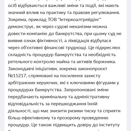
осіб відбуваються важливі зміни та події, які мають
значний вплив на практику та правове регулювання.
Зокрема, приклад ТОВ "Інтеркоалтрейдінг"
демонструє, як через судові механізми можна
довести компанію до банкрутства, при цьому суд не
виявив ознак фіктивності, а ліквідація відбулася
через об'єктивні фінансові труднощі. Це підкреслює
складність процедур банкрутства та необхідність
ретельного контролю майна та активів боржника.
Законодавчі ініціативи, зокрема законопроєкт
№15217, спрямовані на посилення захисту
арбітражних керуючих, які є ключовими фігурами у
процедурах банкрутства. Запропоновані зміни
передбачають кримінальну та адміністративну
відповідальність за перешкоджання їхній
діяльності, що має знизити ризики тиску та сприяти
більш ефективному та прозорому проведенню
процедур. Це також підвищить довіру до інституту