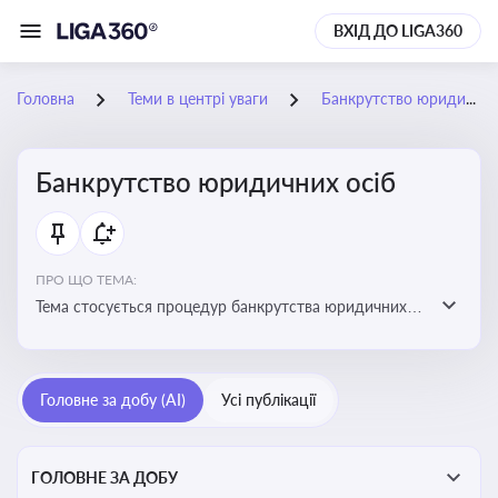
ВХІД ДО LIGA360
Головна
Теми в центрі уваги
Банкрутство юридичних осіб
Банкрутство юридичних осіб
ПРО ЩО ТЕМА:
Тема стосується процедур банкрутства юридичних
осіб, що включає етапи ліквідації, санації та
задоволення вимог кредиторів
Головне за добу (AI)
Усі публікації
ГОЛОВНЕ ЗА ДОБУ