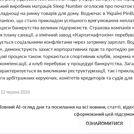
кий виробник матраців Sleep Number оголосив про початок 
ладнощі на ринку товарів для дому. Водночас в Україні PinB
панією, що стало прикладом успішного врегулювання непла
оцеси банкрутства великих підприємств. Страхова компанія 
 плану санації, а хімічний завод «Карпатнафтохім» перебув
ться соціальними конфліктами через затримку зарплат. Водн
», демонструють захист корпоративних прав та протидію ре
удові процеси також торкаються спортивних клубів, зокрем
компенсації, а клуб перебуває у процедурі банкрутства. Заг
арактеризується як викликами реструктуризації, так і прикл
ги арбітражних керуючих, комітетів кредиторів та судів для 
,
12 червня 2026
Повний AI-огляд дня та посилання на всі новини, статті, віде
сформований цей підсумо
ОЗНАЙОМИТИСЯ