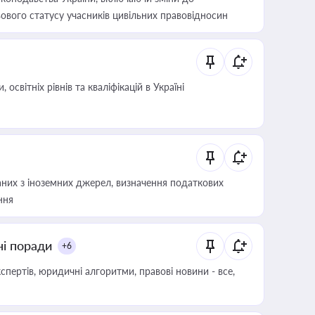
ового статусу учасників цивільних правовідносин
світніх рівнів та кваліфікацій в Україні
аних з іноземних джерел, визначення податкових
ння
ні поради
+6
пертів, юридичні алгоритми, правові новини - все,