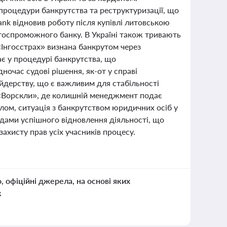
процедури банкрутства та реструктуризації, що
ank відновив роботу після купівлі литовською
тоспроможного банку. В Україні також тривають
«Інгосстрах» визнана банкрутом через
ає у процедурі банкрутства, що
очас судові рішення, як-от у справі
йдерству, що є важливим для стабільності
а «Ворскли», де колишній менеджмент подає
алом, ситуація з банкрутством юридичних осіб у
адами успішного відновлення діяльності, що
захисту прав усіх учасників процесу.
о, офіційні джерела, на основі яких
к