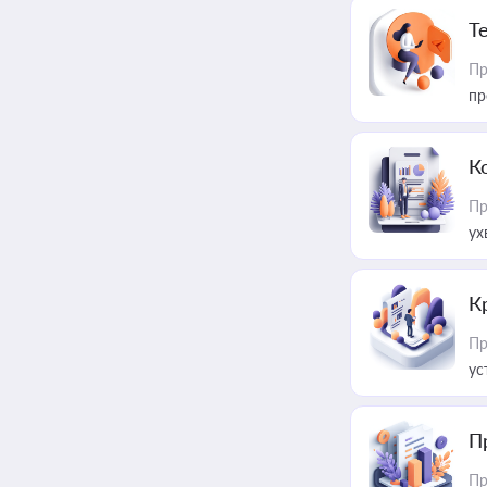
T
Пр
пр
К
Пр
ух
К
Пр
ус
П
Пр