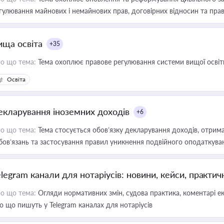
гулювання майнових і немайнових прав, договірних відносин та прав
ища освіта
+35
о що тема:
Тема охоплює правове регулювання системи вищої освіти, о
Освіта
екларування іноземних доходів
+6
о що тема:
Тема стосується обов’язку декларування доходів, отрим
бов’язань та застосування правил уникнення подвійного оподаткува
elegram канали для нотаріусів: новини, кейси, практич
о що тема:
Огляди нормативних змін, судова практика, коментарі екс
о що пишуть у Telegram каналах для нотаріусів