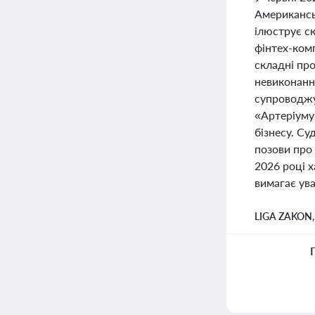
Американсь
ілюструє ск
фінтех-ком
складні пр
невиконання
супроводжує
«Артеріуму
бізнесу. С
позови про 
2026 році х
вимагає ува
LIGA ZAKON