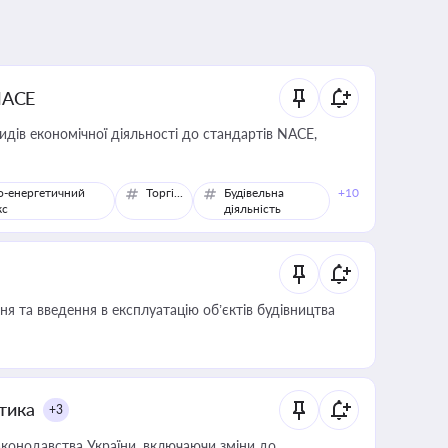
NACE
идів економічної діяльності до стандартів NACE,
о-енергетичний
Торгівля
Будівельна
+10
кс
діяльність
я та введення в експлуатацію об’єктів будівництва
итика
+3
конодавства України, включаючи зміни до