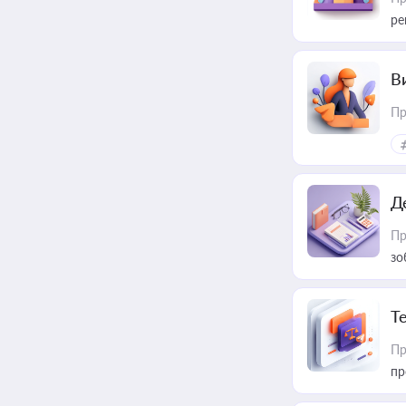
ре
В
Пр
Д
Пр
зо
T
Пр
пр