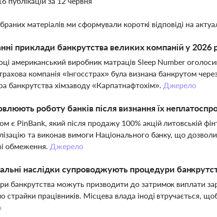
16 публікацій за 12 червня
ібраних матеріалів ми сформували короткі відповіді на актуал
анні приклади банкрутства великих компаній у 2026 
оці американський виробник матраців Sleep Number оголосив
страхова компанія «Інгосстрах» була визнана банкрутом чере
а банкрутства хімзаводу «Карпатнафтохім».
Джерело
овлюють роботу банків після визнання їх неплатос
м є PinBank, який після продажу 100% акцій литовській фі
лізацію та виконав вимоги Національного банку, що дозволи
ві обмеження.
Джерело
іальні наслідки супроводжують процедури банкрутс
и банкрутства можуть призводити до затримок виплати зарп
о страйки працівників. Місцева влада іноді втручається, що
о