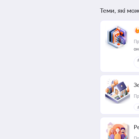
Теми, які мож
Пр
он
З
Пр
Р
Пр