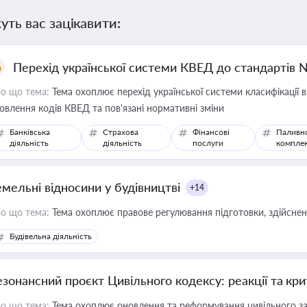
уть вас зацікавити:
Перехід української системи КВЕД до стандартів 
о що тема:
Тема охоплює перехід української системи класифікації в
овлення кодів КВЕД та пов'язані нормативні зміни
Банківська
Страхова
Фінансові
Паливн
діяльність
діяльність
послуги
компле
емельні відносини у будівництві
+14
о що тема:
Тема охоплює правове регулювання підготовки, здійсненн
Будівельна діяльність
езонансний проєкт Цивільного кодексу: реакції та кр
о що тема:
Тема охоплює оновлення та реформування цивільного за