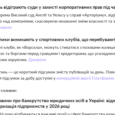
ь відіграють суди у захисті корпоративних прав під ч
крема Високий суд Англії та Уельсу у справі «Артеріуму», ві
 над компаніями, скасовуючи незаконні зміни власності та 
ерело
лики виникають у спортивних клубів, що перебувают
і клуби, як «Ворскла», можуть стикатися з позовами колиш
єю та боргами перед гравцями і кредиторами, що ускладнює 
жних керуючих.
Джерело
тань — це короткий підсумок змісту публікацій за день. По
 підсумок за добу доступні у
комерційній версії Платформи
 головне:
овини про банкрутство юридичних осіб в Україні: відн
ризація підприємств у 2026 році
26 року відбуваються важливі події у сфері банкрутства юрид