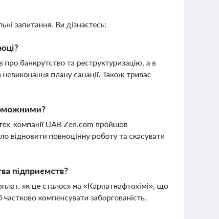
ьні запитання. Ви дізнаєтесь:
році?
 про банкрутство та реструктуризацію, а в
з невиконання плану санації. Також триває
проможними?
нтех-компанії UAB Zen.com пройшов
ло відновити повноцінну роботу та скасувати
тва підприємств?
лат, як це сталося на «Карпатнафтохімі», що
б частково компенсувати заборгованість.