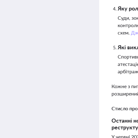
Яку рол
Суди, зо
контролю
схем.
Дж
Які вик
Спортивн
атестаці
арбітра
Кожне з пи
розширений
Стисло про
Останні н
реструкту
У червні 20