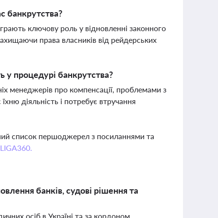
ас банкрутства?
діграють ключову роль у відновленні законного
захищаючи права власників від рейдерських
ь у процедурі банкрутства?
ніх менеджерів про компенсації, проблемами з
їхню діяльність і потребує втручання
вний список першоджерел з посиланнями та
 LIGA360.
овлення банків, судові рішення та
ичних осіб в Україні та за кордоном.