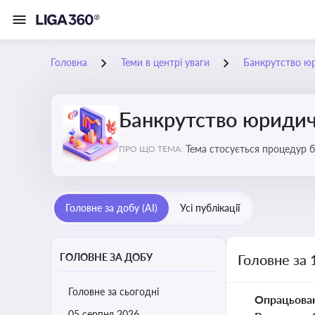
Головна
Теми в центрі уваги
Банкрутство ю
Банкрутство юридич
Тема стосується процедур б
ПРО ЩО ТЕМА:
Головне за добу (AI)
Усі публікації
ГОЛОВНЕ ЗА ДОБУ
Головне за 
Головне за сьогодні
Опрацьова
05 серпня 2026