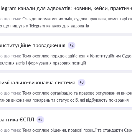
elegram канали для адвокатів: новини, кейси, практич
о що тема:
Огляди нормативних змін, судова практика, коментарі екс
о що пишуть у Telegram каналах для адвокатів
онституційне провадження
+2
о що тема:
Тема охоплює порядок здійснення Конституційним Судом
валення актів і формування правових позицій
римінально-виконавча система
+3
о що тема:
Тема охоплює організацію та правове регулювання викона
танов виконання покарань та статус осіб, які відбувають покарання
рактика ЄСПЛ
+8
о що тема:
Тема охоплює рішення, правові позиції та стандарти Євр