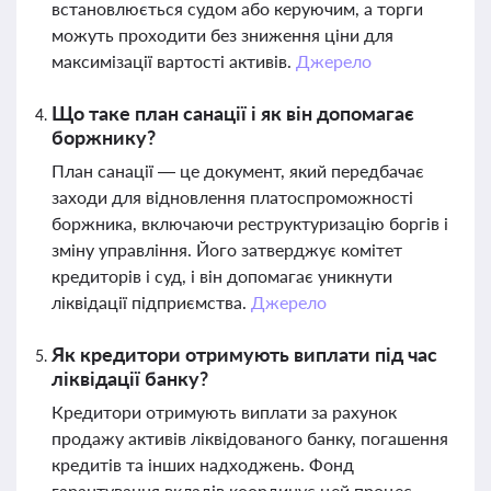
встановлюється судом або керуючим, а торги
можуть проходити без зниження ціни для
максимізації вартості активів.
Джерело
Що таке план санації і як він допомагає
боржнику?
План санації — це документ, який передбачає
заходи для відновлення платоспроможності
боржника, включаючи реструктуризацію боргів і
зміну управління. Його затверджує комітет
кредиторів і суд, і він допомагає уникнути
ліквідації підприємства.
Джерело
Як кредитори отримують виплати під час
ліквідації банку?
Кредитори отримують виплати за рахунок
продажу активів ліквідованого банку, погашення
кредитів та інших надходжень. Фонд
гарантування вкладів координує цей процес,