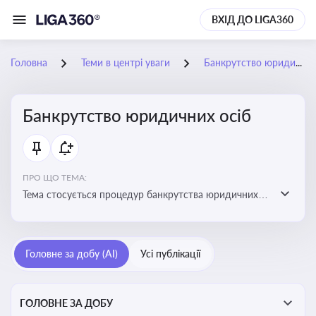
ВХІД ДО LIGA360
Головна
Теми в центрі уваги
Банкрутство юридичних осіб
Банкрутство юридичних осіб
ПРО ЩО ТЕМА:
Тема стосується процедур банкрутства юридичних
осіб, що включає етапи ліквідації, санації та
задоволення вимог кредиторів
Головне за добу (AI)
Усі публікації
ГОЛОВНЕ ЗА ДОБУ