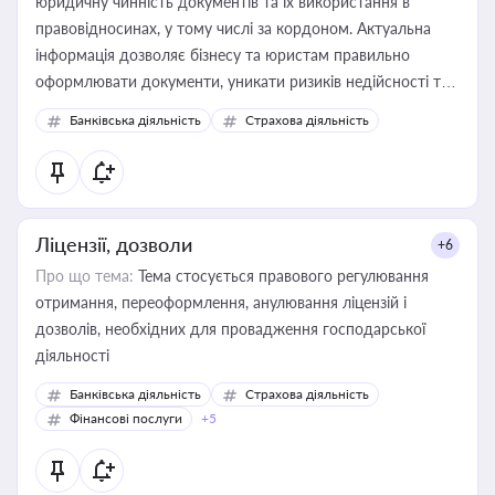
юридичну чинність документів та їх використання в
правовідносинах, у тому числі за кордоном. Актуальна
інформація дозволяє бізнесу та юристам правильно
оформлювати документи, уникати ризиків недійсності та
забезпечувати їх належне прийняття органами влади та
Банківська діяльність
Страхова діяльність
контрагентами
Ліцензії, дозволи
+6
Про що тема:
Тема стосується правового регулювання
отримання, переоформлення, анулювання ліцензій і
дозволів, необхідних для провадження господарської
діяльності
Банківська діяльність
Страхова діяльність
Фінансові послуги
+5