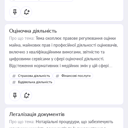
Оціночна діяльність
Про що тема:
Тема охоплює правове регулювання оцінки
майна, майнових прав і професійної діяльності оцінювачів,
включно з кваліфікаційними вимогами, звітністю та
цифровими сервісами у сфері оціночної діяльності.
Відстеження нормативних і медійних змін у цій сфері
корисне для власника бізнесу, керівника, юриста або
Страхова діяльність
Фінансові послуги
бухгалтера під час оподаткування, приватизації, оренди
Будівельна діяльність
державного майна, корпоративних угод і перевірки
статусу суб'єктів оціночної діяльності
Легалізація документів
Про що тема:
Нотаріальні процедури, що забезпечують