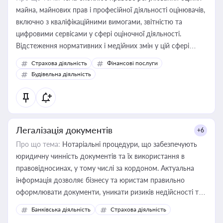
майна, майнових прав і професійної діяльності оцінювачів,
включно з кваліфікаційними вимогами, звітністю та
цифровими сервісами у сфері оціночної діяльності.
Відстеження нормативних і медійних змін у цій сфері
корисне для власника бізнесу, керівника, юриста або
Страхова діяльність
Фінансові послуги
бухгалтера під час оподаткування, приватизації, оренди
Будівельна діяльність
державного майна, корпоративних угод і перевірки
статусу суб'єктів оціночної діяльності
Легалізація документів
+6
Про що тема:
Нотаріальні процедури, що забезпечують
юридичну чинність документів та їх використання в
правовідносинах, у тому числі за кордоном. Актуальна
інформація дозволяє бізнесу та юристам правильно
оформлювати документи, уникати ризиків недійсності та
забезпечувати їх належне прийняття органами влади та
Банківська діяльність
Страхова діяльність
контрагентами