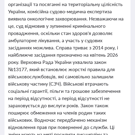
організації та посяганні на територіальну цілісність
України, комісійна судово-медична експертиза
виявила онкологічне захворювання. Незважаючи на
це, суд відмовив у зупиненні кримінального
провадження, оскільки стан здоров'я дозволяє
амбулаторне лікування, а участь у судових
засіданнях можлива. Справа триває з 2014 року, і
найближче засідання призначено на квітень 2026
року. Верховна Рада України ухвалила закон
№13177, який встановлює жорсткі правила для
військовослужбовців, які самовільно залишили
військову частину (СЗЧ). Військові втрачають
соціальні гарантії, пільги та грошове забезпечення
на період відсутності, а період відсутності не
зараховується до вислуги років. Закон також
поширює обмеження на членів родин таких
військових. Водночас передбачено механізм
відновлення прав при поверненні до служби. Ці
зміни мають на меті посилити дисципліну та