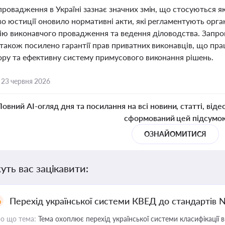
ровадження в Україні зазнає значних змін, що стосуються як
во юстиції оновило нормативні акти, які регламентують орг
ію виконавчого провадження та ведення діловодства. Запров
а також посилено гарантії прав приватних виконавців, що п
ору та ефективну систему примусового виконання рішень.
,
23 червня 2026
Повний AI-огляд дня та посилання на всі новини, статті, віде
сформований цей підсумо
ОЗНАЙОМИТИСЯ
уть вас зацікавити:
Перехід української системи КВЕД до стандартів 
о що тема:
Тема охоплює перехід української системи класифікації в