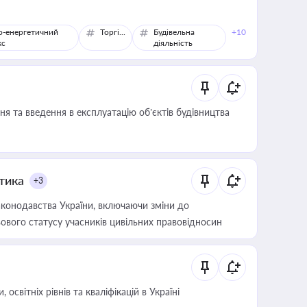
о-енергетичний
Торгівля
Будівельна
+10
кс
діяльність
я та введення в експлуатацію об’єктів будівництва
итика
+3
конодавства України, включаючи зміни до
ового статусу учасників цивільних правовідносин
світніх рівнів та кваліфікацій в Україні