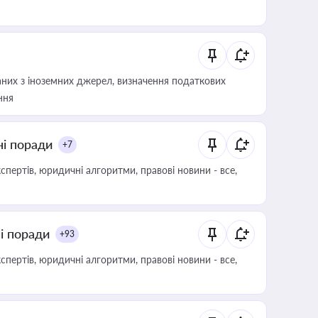
аних з іноземних джерел, визначення податкових
ння
ні поради
+7
пертів, юридичні алгоритми, правові новини - все,
ні поради
+93
пертів, юридичні алгоритми, правові новини - все,