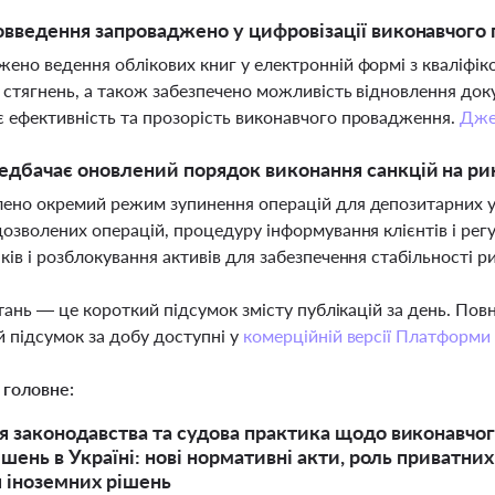
овведення запроваджено у цифровізації виконавчого
ено ведення облікових книг у електронній формі з кваліфі
ї стягнень, а також забезпечено можливість відновлення доку
 ефективність та прозорість виконавчого провадження.
Дже
дбачає оновлений порядок виконання санкцій на рин
ено окремий режим зупинення операцій для депозитарних уст
дозволених операцій, процедуру інформування клієнтів і рег
ків і розблокування активів для забезпечення стабільності р
тань — це короткий підсумок змісту публікацій за день. По
 підсумок за добу доступні у
комерційній версії Платформи
 головне:
 законодавства та судова практика щодо виконавчо
ішень в Україні: нові нормативні акти, роль приватни
 іноземних рішень