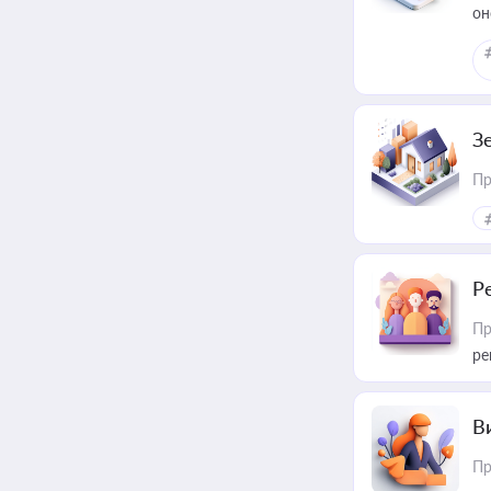
он
З
Пр
Р
Пр
ре
В
Пр