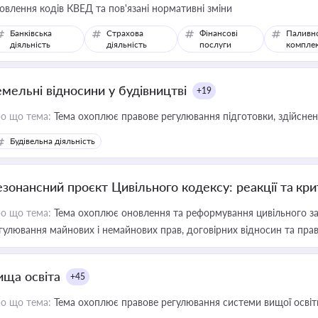
овлення кодів КВЕД та пов'язані нормативні зміни
Банківська
Страхова
Фінансові
Паливн
діяльність
діяльність
послуги
компле
емельні відносини у будівництві
+19
о що тема:
Тема охоплює правове регулювання підготовки, здійсненн
Будівельна діяльність
езонансний проєкт Цивільного кодексу: реакції та кр
о що тема:
Тема охоплює оновлення та реформування цивільного за
гулювання майнових і немайнових прав, договірних відносин та прав
ища освіта
+45
о що тема:
Тема охоплює правове регулювання системи вищої освіти, о