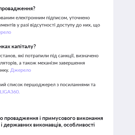
 провадження?
кованим електронним підписом, уточнено
ментів у разі відсутності доступу до них, що
рело
ках капіталу?
анов, які потрапили під санкції, визначено
уляторів, а також механізм завершення
инку.
Джерело
вний список першоджерел з посиланнями та
 LIGA360.
го провадження і примусового виконання
х і державних виконавців, особливості