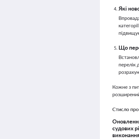
Які нов
Впровадж
категорі
підвищує
Що пере
Встановл
перелік 
розрахун
Кожне з пи
розширений
Стисло про
Оновлення
судових р
виконання