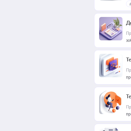
Д
Пр
зо
T
Пр
пр
T
Пр
пр