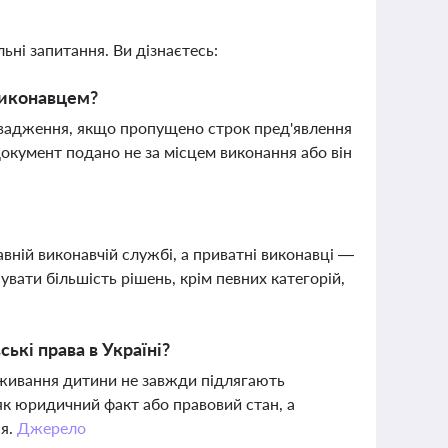
ьні запитання. Ви дізнаєтесь:
виконавцем?
овадження, якщо пропущено строк пред'явлення
документ подано не за місцем виконання або він
ній виконавчій службі, а приватні виконавці —
увати більшість рішень, крім певних категорій,
ькі права в Україні?
роживання дитини не завжди підлягають
як юридичний факт або правовий стан, а
ня.
Джерело