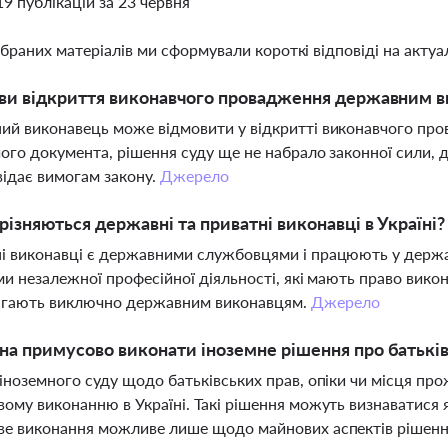
19 публікацій за 23 червня
ібраних матеріалів ми сформували короткі відповіді на актуал
ви відкриття виконавчого провадження державним 
й виконавець може відмовити у відкритті виконавчого пр
ого документа, рішення суду ще не набрало законної сили, 
відає вимогам закону.
Джерело
різняються державні та приватні виконавці в Україні?
 виконавці є державними службовцями і працюють у держав
ми незалежної професійної діяльності, які мають право викон
ягають виключно державним виконавцям.
Джерело
а примусово виконати іноземне рішення про батьківс
іноземного суду щодо батьківських прав, опіки чи місця п
ому виконанню в Україні. Такі рішення можуть визнаватися 
ве виконання можливе лише щодо майнових аспектів рішен