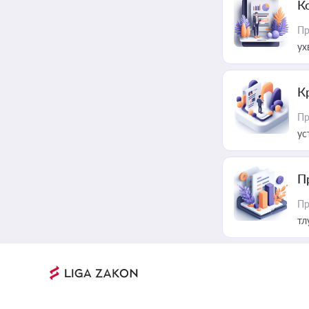
К
Пр
ух
К
Пр
ус
П
Пр
тл