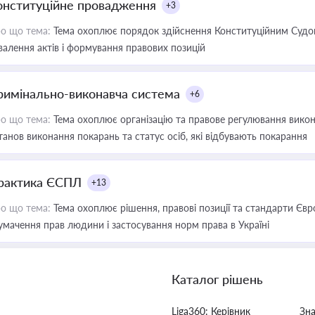
онституційне провадження
+3
о що тема:
Тема охоплює порядок здійснення Конституційним Судом
валення актів і формування правових позицій
римінально-виконавча система
+6
о що тема:
Тема охоплює організацію та правове регулювання викона
танов виконання покарань та статус осіб, які відбувають покарання
рактика ЄСПЛ
+13
о що тема:
Тема охоплює рішення, правові позиції та стандарти Євр
умачення прав людини і застосування норм права в Україні
Каталог рішень
Liga360: Керівник
Зн