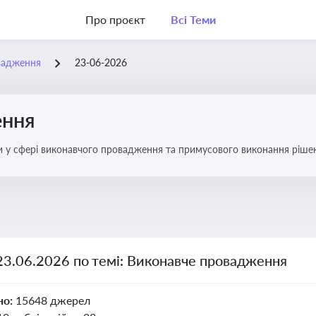
Про проєкт
Всі Теми
вадження
23-06-2026
ення
ни у сфері виконавчого провадження та примусового виконання ріше
оваджень, діяльності державних і приватних виконавців
23.06.2026 по темі: Виконавче провадження
но:
15648 джерел