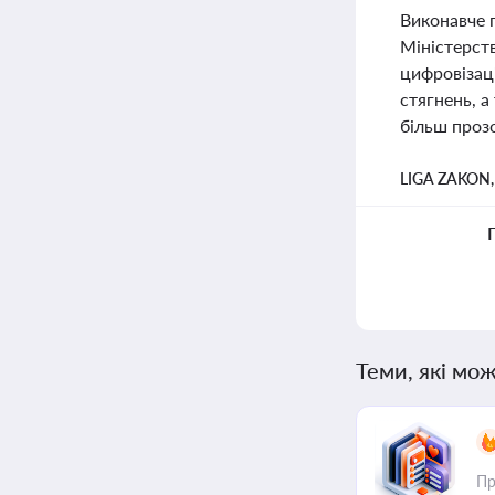
Виконавче п
Міністерст
цифровізац
стягнень, 
більш проз
LIGA ZAKON
Теми, які мож
Пр