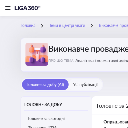
Головна
Теми в центрі уваги
Виконавче про
Виконавче провадж
Аналітика і нормативні змі
ПРО ЩО ТЕМА:
відкриттю та завершенню пр
Головне за добу (AI)
Усі публікації
ГОЛОВНЕ ЗА ДОБУ
Головне за 
Головне за сьогодні
Опрацьова
05 серпня 2026