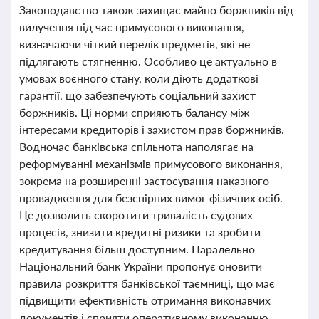
Законодавство також захищає майно боржників від
вилучення під час примусового виконання,
визначаючи чіткий перелік предметів, які не
підлягають стягненню. Особливо це актуально в
умовах воєнного стану, коли діють додаткові
гарантії, що забезпечують соціальний захист
боржників. Ці норми сприяють балансу між
інтересами кредиторів і захистом прав боржників.
Водночас банківська спільнота наполягає на
реформуванні механізмів примусового виконання,
зокрема на розширенні застосування наказного
провадження для безспірних вимог фізичних осіб.
Це дозволить скоротити тривалість судових
процесів, знизити кредитні ризики та зробити
кредитування більш доступним. Паралельно
Національний банк України пропонує оновити
правила розкриття банківської таємниці, що має
підвищити ефективність отримання виконавчих
документів і сприяти оперативному виконанню