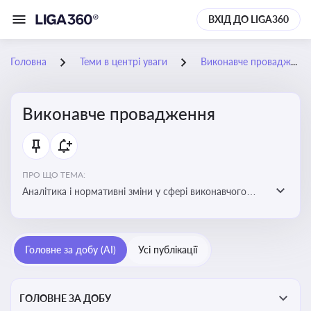
ВХІД ДО LIGA360
Головна
Теми в центрі уваги
Виконавче провадження
Виконавче провадження
ПРО ЩО ТЕМА:
Аналітика і нормативні зміни у сфері виконавчого
провадження та примусового виконання рішень:
огляди по виконавчих документах, відкриттю та
завершенню проваджень, діяльності державних і
Головне за добу (AI)
Усі публікації
приватних виконавців
ГОЛОВНЕ ЗА ДОБУ