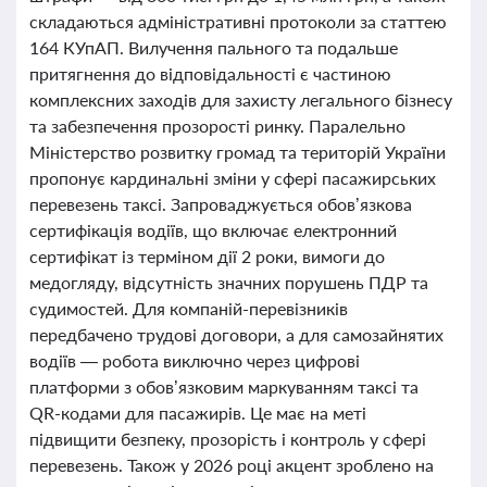
складаються адміністративні протоколи за статтею
164 КУпАП. Вилучення пального та подальше
притягнення до відповідальності є частиною
комплексних заходів для захисту легального бізнесу
та забезпечення прозорості ринку. Паралельно
Міністерство розвитку громад та територій України
пропонує кардинальні зміни у сфері пасажирських
перевезень таксі. Запроваджується обов’язкова
сертифікація водіїв, що включає електронний
сертифікат із терміном дії 2 роки, вимоги до
медогляду, відсутність значних порушень ПДР та
судимостей. Для компаній-перевізників
передбачено трудові договори, а для самозайнятих
водіїв — робота виключно через цифрові
платформи з обов’язковим маркуванням таксі та
QR-кодами для пасажирів. Це має на меті
підвищити безпеку, прозорість і контроль у сфері
перевезень. Також у 2026 році акцент зроблено на