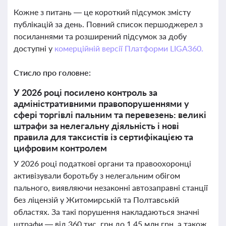
Кожне з питань — це короткий підсумок змісту
публікацій за день. Повний список першоджерел з
посиланнями та розширений підсумок за добу
доступні у
комерційній версії Платформи LIGA360.
Стисло про головне:
У 2026 році посилено контроль за
адміністративними правопорушеннями у
сфері торгівлі пальним та перевезень: великі
штрафи за нелегальну діяльність і нові
правила для таксистів із сертифікацією та
цифровим контролем
У 2026 році податкові органи та правоохоронці
активізували боротьбу з нелегальним обігом
пального, виявляючи незаконні автозаправні станції
без ліцензій у Житомирській та Полтавській
областях. За такі порушення накладаються значні
штрафи — від 360 тис. грн до 1,45 млн грн, а також