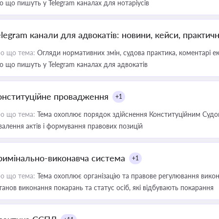
о що пишуть у Telegram каналах для нотаріусів
elegram канали для адвокатів: новини, кейси, практич
о що тема:
Огляди нормативних змін, судова практика, коментарі екс
о що пишуть у Telegram каналах для адвокатів
онституційне провадження
+1
о що тема:
Тема охоплює порядок здійснення Конституційним Судом
валення актів і формування правових позицій
римінально-виконавча система
+1
о що тема:
Тема охоплює організацію та правове регулювання викона
танов виконання покарань та статус осіб, які відбувають покарання