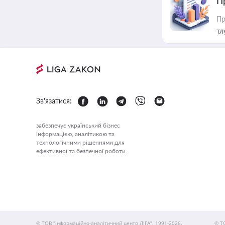
П
Пр
тл
Зв'язатися:
забезпечує український бізнес
інформацією, аналітикою та
технологічними рішеннями для
ефективної та безпечної роботи.
© ТОВ "інформаційно-аналітичний центр ЛІГА", 1991-2026.
© Т