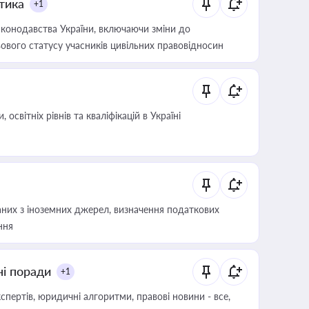
итика
+1
конодавства України, включаючи зміни до
ового статусу учасників цивільних правовідносин
світніх рівнів та кваліфікацій в Україні
аних з іноземних джерел, визначення податкових
ння
ні поради
+1
пертів, юридичні алгоритми, правові новини - все,