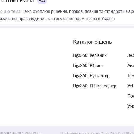
рактика ЄСПЛ
+11
о що тема:
Тема охоплює рішення, правові позиції та стандарти Євр
умачення прав людини і застосування норм права в Україні
Каталог рішень
Liga360: Керівник
Зн
Liga360: Юрист
Ак
Liga360: Бухгалтер
Тем
Liga360: PR-менеджер
Усі
Пол
Умо
ОВ "ЛІГА ЗАКОН", 2007-2026.
© Інформаційне агентство "ЛІГА:ЗАКОН", 2010-20