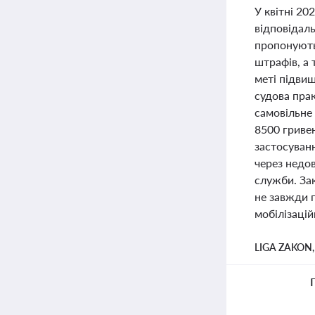
У квітні 20
відповідаль
пропонують
штрафів, а 
меті підвищ
судова пра
самовільне 
8500 гриве
застосуванн
через недов
служби. За
не завжди 
мобілізацій
LIGA ZAKON