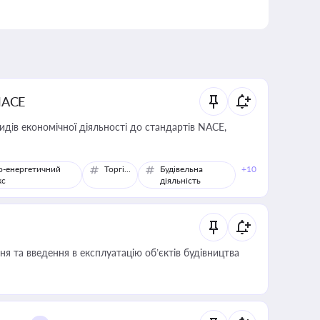
NACE
идів економічної діяльності до стандартів NACE,
о-енергетичний
Торгівля
Будівельна
+10
кс
діяльність
я та введення в експлуатацію об’єктів будівництва