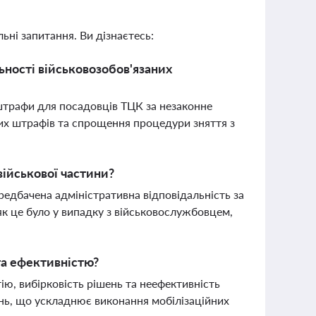
ьні запитання. Ви дізнаєтесь:
льності військовозобов'язаних
 штрафи для посадовців ТЦК за незаконне
них штрафів та спрощення процедури зняття з
військової частини?
редбачена адміністративна відповідальність за
к це було у випадку з військовослужбовцем,
та ефективністю?
ю, вибірковість рішень та неефективність
ень, що ускладнює виконання мобілізаційних