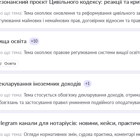
езонансний проєкт Цивільного кодексу: реакції та кр
о що тема:
Тема охоплює оновлення та реформування цивільного за
гулювання майнових і немайнових прав, договірних відносин та прав
ища освіта
+10
о що тема:
Тема охоплює правове регулювання системи вищої освіти, о
Освіта
екларування іноземних доходів
+1
о що тема:
Тема стосується обов’язку декларування доходів, отрим
бов’язань та застосування правил уникнення подвійного оподаткува
elegram канали для нотаріусів: новини, кейси, практич
о що тема:
Огляди нормативних змін, судова практика, коментарі екс