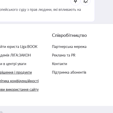
опейського суду з прав людини, які впливають на
Співробітництво
айти юриста Liga:BOOK
Партнерська мережа
адемія ЛІГА:ЗАКОН
Реклама та PR
и в центрі уваги
Контакти
 рішення і продукти
Підтримка абонентів
ітика конфіденційності
ви використання сайту
26.