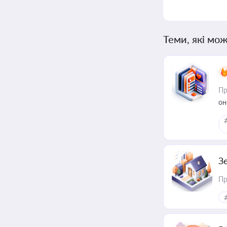
Теми, які мож
Пр
он
З
Пр