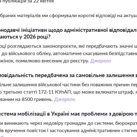
8 публікацій за 22 квітня
ібраних матеріалів ми сформували короткі відповіді на актуал
онодавчі ініціативи щодо адміністративної відповіда
аються у 2026 році?
оці розглядаються законопроєкти, які передбачають значні
 до військового обліку, автоматичне скасування безпідстав
жінок, помилково внесених до реєстру.
Джерело
повідальність передбачена за самовільне залишення 
ільне залишення військової частини без поважних причин пе
 третьою статті 172-11 КУпАП, що може включати штраф, я
ваним на 8500 гривень.
Джерело
стема мобілізації в Україні має проблеми з довірою 
 виникають через недовіру громадян до системи, бюрократі
ів вручення повісток і застосування адміністративних стягн