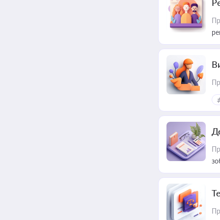
Р
Пр
ре
В
Пр
Д
Пр
зо
T
Пр