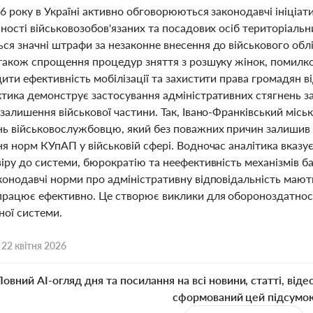
26 року в Україні активно обговорюються законодавчі ініціат
ності військовозобов'язаних та посадових осіб територіальн
ся значні штрафи за незаконне внесення до військового облі
також спрощення процедур зняття з розшуку жінок, помилков
ити ефективність мобілізації та захистити права громадян в
ктика демонструє застосування адміністративних стягнень за
залишення військової частини. Так, Івано-Франківський місь
нь військовослужбовцю, який без поважних причин залишив ч
я норм КУпАП у військовій сфері. Водночас аналітика вказує 
іру до системи, бюрократію та неефективність механізмів б
конодавчі норми про адміністративну відповідальність мают
працює ефективно. Це створює виклики для обороноздатност
ної системи.
,
22 квітня 2026
Повний AI-огляд дня та посилання на всі новини, статті, віде
сформований цей підсумо