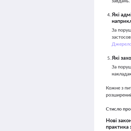
завдань.
Які адм
наприкл
За поруш
застосов
Джерел
Які зах
За поруш
накладаю
Кожне з пи
розширений
Стисло про
Нові зако
практика 