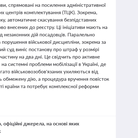
иви, спрямовані на посилення адміністративної
их центрів комплектування (ТЦК). Зокрема,
ку, автоматичне скасування безпідставних
о внесених до реєстру. Ці ініціативи мають на
ід незаконних дій посадовців. Паралельно
 порушення військової дисципліни, зокрема за
кий суд виніс постанову про штраф у розмірі
астину на два дні. Це свідчить про активне
на системні проблеми мобілізації в Україні, де
агато військовозобов'язаних ухиляються від
ь обмежену дію, а процедура вручення повісток
і країни та потребує комплексної реформи
о, офіційні джерела, на основі яких
к