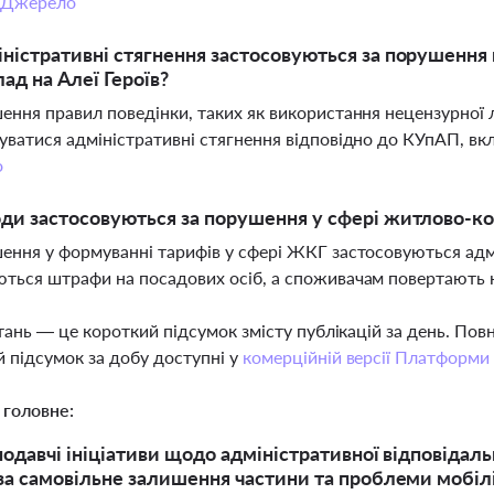
Джерело
іністративні стягнення застосовуються за порушення
ад на Алеї Героїв?
ення правил поведінки, таких як використання нецензурно
уватися адміністративні стягнення відповідно до КУпАП, в
о
оди застосовуються за порушення у сфері житлово-к
ення у формуванні тарифів у сфері ЖКГ застосовуються адмі
ться штрафи на посадових осіб, а споживачам повертають 
тань — це короткий підсумок змісту публікацій за день. По
 підсумок за добу доступні у
комерційній версії Платформи
 головне:
нодавчі ініціативи щодо адміністративної відповідаль
за самовільне залишення частини та проблеми мобіліза