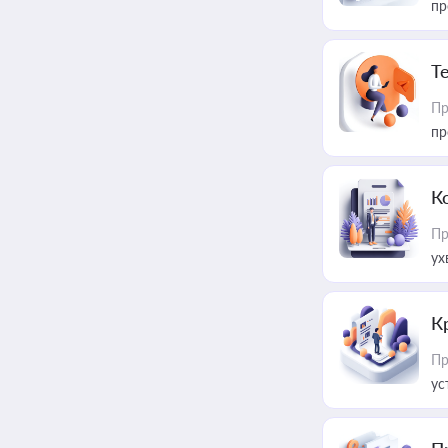
пр
T
Пр
пр
К
Пр
ух
К
Пр
ус