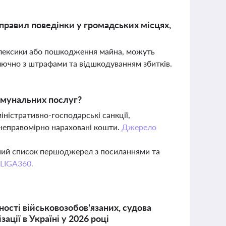
 правил поведінки у громадських місцях,
ї лексики або пошкодження майна, можуть
ключно з штрафами та відшкодуванням збитків.
омунальних послуг?
ністративно-господарські санкції,
неправомірно нараховані кошти.
Джерело
вний список першоджерел з посиланнями та
 LIGA360.
ності військовозобов'язаних, судова
ції в Україні у 2026 році