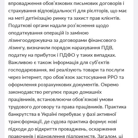
впровадження обов’язкових письмових договорів і
страхування відповідальності для рієлторів, що має
на меті детінізацію ринку та захист прав клієнтів.
Податкові органи надали роз’яснення щодо
оподаткування операцій із заміною
лізингоодержувача за договорами фінансового
лізингу, визначили порядок нарахування ПДВ,
податку на прибуток і ПДФО у таких випадках.
Важливою є також інформація для суб’єктів
господарювання, які реалізують товари та послуги
через інтернет, про обов’язок застосування РРО та
оформлення розрахункових документів. Окремо
законодавство регулює працю домашніх
працівників, встановлюючи обов’язкові умови
трудового договору та права працівників. Практика
банкрутства в Україні перебуває у фазі активної
трансформації, де судова практика формує нові
підходи до відкриття проваджень, оскарження
правочинів і відновлення підприємств. Загалом, ці