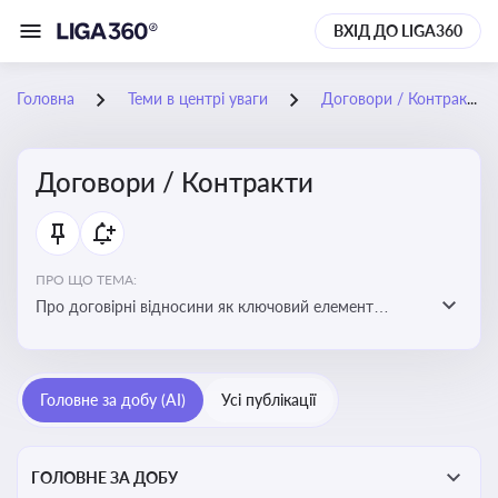
ВХІД ДО LIGA360
Головна
Теми в центрі уваги
Договори / Контракти
Договори / Контракти
ПРО ЩО ТЕМА:
Про договірні відносини як ключовий елемент
цивільного та комерційного права, що регулює
укладення договору, підписання договору, виконання
зобов’язань за договором та розірвання договору
Головне за добу (AI)
Усі публікації
ГОЛОВНЕ ЗА ДОБУ