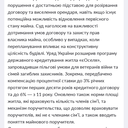
порушення є достатньою підставою для розірвання
договору та виселення орендаря, навіть якщо існує
потенційна можливість відновлення первісного
стану майна. Суд наголосив на важливості
дотримання умов договору та захисту прав
власника майна, особливо у випадках, коли
перепланування впливає на конструктивну
цілісність будівлі. Уряд України розширив програму
державного кредитування житла «єОселя»,
запровадивши пільгові умови для ветеранів війни та
сімей загиблих захисників. Зокрема, передбачено
компенсацію процентної ставки до 3% річних
протягом перших десяти років кредитного договору
та до 6% — з 11 року. Оновлено також норми площі
житла, які враховують кількість членів сім’ї, та
механізм поручительства, що дозволяє враховувати
поручителів, які не є членами сім’ї, а також вводить
поняття майнового поручителя.