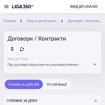
ВХІД ДО LIGA360
Головна
Теми в центрі уваги
Договори / Контракти
Договори / Контракти
ПРО ЩО ТЕМА:
Про договірні відносини як ключовий елемент
цивільного та комерційного права, що регулює
укладення договору, підписання договору, виконання
зобов’язань за договором та розірвання договору
Головне за добу (AI)
Усі публікації
ГОЛОВНЕ ЗА ДОБУ