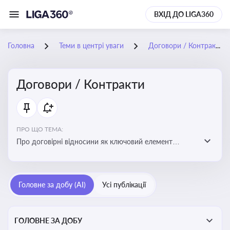
ВХІД ДО LIGA360
Головна
Теми в центрі уваги
Договори / Контракти
Договори / Контракти
ПРО ЩО ТЕМА:
Про договірні відносини як ключовий елемент
цивільного та комерційного права, що регулює
укладення договору, підписання договору, виконання
зобов’язань за договором та розірвання договору
Головне за добу (AI)
Усі публікації
ГОЛОВНЕ ЗА ДОБУ