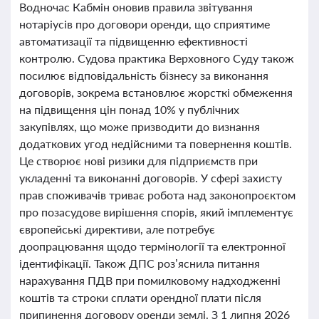
Водночас Кабмін оновив правила звітування
нотаріусів про договори оренди, що сприятиме
автоматизації та підвищенню ефективності
контролю. Судова практика Верховного Суду також
посилює відповідальність бізнесу за виконання
договорів, зокрема встановлює жорсткі обмеження
на підвищення цін понад 10% у публічних
закупівлях, що може призводити до визнання
додаткових угод недійсними та повернення коштів.
Це створює нові ризики для підприємств при
укладенні та виконанні договорів. У сфері захисту
прав споживачів триває робота над законопроєктом
про позасудове вирішення спорів, який імплементує
європейські директиви, але потребує
доопрацювання щодо термінології та електронної
ідентифікації. Також ДПС роз’яснила питання
нарахування ПДВ при помилковому надходженні
коштів та строки сплати орендної плати після
припинення договору оренди землі. З 1 липня 2026