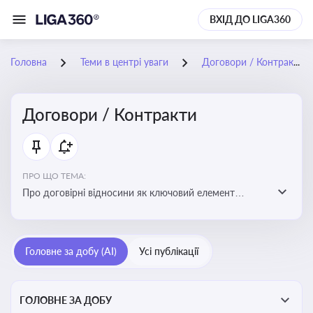
ВХІД ДО LIGA360
Головна
Теми в центрі уваги
Договори / Контракти
Договори / Контракти
ПРО ЩО ТЕМА:
Про договірні відносини як ключовий елемент
цивільного та комерційного права, що регулює
укладення договору, підписання договору, виконання
зобов’язань за договором та розірвання договору
Головне за добу (AI)
Усі публікації
ГОЛОВНЕ ЗА ДОБУ