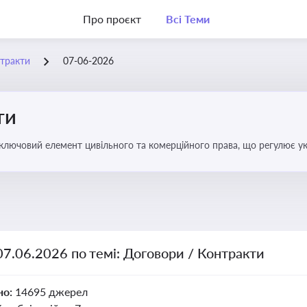
Про проєкт
Всі Теми
нтракти
07-06-2026
ти
 ключовий елемент цивільного та комерційного права, що регулює у
оговором та розірвання договору
07.06.2026 по темі: Договори / Контракти
но:
14695 джерел