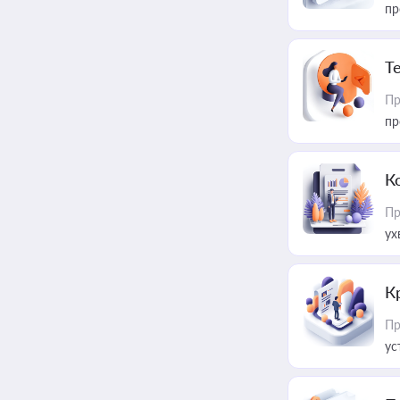
пр
T
Пр
пр
К
Пр
ух
К
Пр
ус