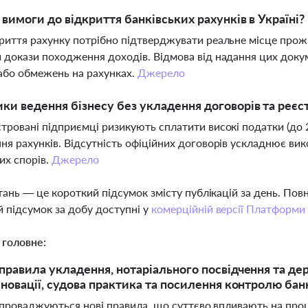
і вимоги до відкриття банківських рахунків в Україні?
риття рахунку потрібно підтверджувати реальне місце про
 докази походження доходів. Відмова від надання цих докум
або обмежень на рахунках.
Джерело
ики ведення бізнесу без укладення договорів та реєс
тровані підприємці ризикують сплатити високі податки (до 
ня рахунків. Відсутність офіційних договорів ускладнює вик
их спорів.
Джерело
тань — це короткий підсумок змісту публікацій за день. По
 підсумок за добу доступні у
комерційній версії Платформи
 головне:
правила укладення, нотаріального посвідчення та держ
новації, судова практика та посилення контролю банкі
запроваджуються нові правила, що суттєво впливають на проц