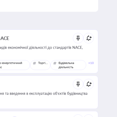
NACE
идів економічної діяльності до стандартів NACE,
о-енергетичний
Торгівля
Будівельна
+10
кс
діяльність
я та введення в експлуатацію об’єктів будівництва