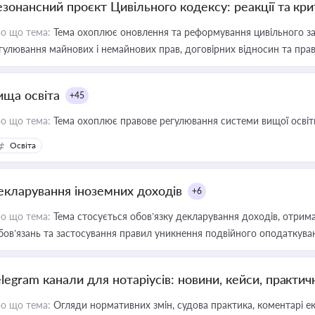
езонансний проєкт Цивільного кодексу: реакції та кр
о що тема:
Тема охоплює оновлення та реформування цивільного за
гулювання майнових і немайнових прав, договірних відносин та прав
ища освіта
+45
о що тема:
Тема охоплює правове регулювання системи вищої освіти, о
Освіта
екларування іноземних доходів
+6
о що тема:
Тема стосується обов’язку декларування доходів, отрим
бов’язань та застосування правил уникнення подвійного оподаткува
elegram канали для нотаріусів: новини, кейси, практич
о що тема:
Огляди нормативних змін, судова практика, коментарі екс