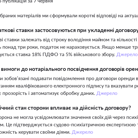
6 публікацій за 7 червня
ібраних матеріалів ми сформували короткі відповіді на актуал
аткові ставки застосовуються при укладенні договору
і ставки залежать від строку володіння майном та кількос
ь понад три роки, податок не нараховується. Якщо менше трьо
ується ставка 18% ПДФО та 5% військового збору.
Джерело
і вимоги до нотаріального посвідчення договорів оре
и зобов’язані подавати повідомлення про договори оренди в
анням кваліфікованого електронного підпису та вказувати 
 прозорість і автоматизує обробку даних.
Джерело
ічний стан сторони впливає на дійсність договору?
рона не могла усвідомлювати значення своїх дій через псих
м. Це підтверджується судово-психіатричною експертизою 
жність керувати своїми діями.
Джерело