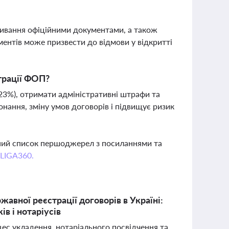
живання офіційними документами, а також
ентів може призвести до відмови у відкритті
трації ФОП?
23%), отримати адміністративні штрафи та
онання, зміну умов договорів і підвищує ризик
вний список першоджерел з посиланнями та
 LIGA360.
авної реєстрації договорів в Україні:
в і нотаріусів
ес укладення, нотаріального посвідчення та