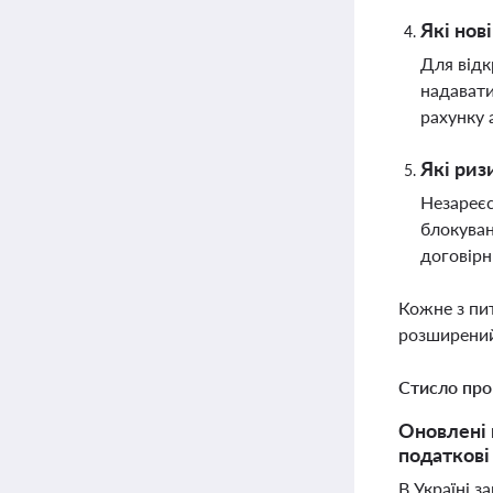
Які нов
Для відк
надавати
рахунку 
Які риз
Незареєс
блокуван
договірн
Кожне з пи
розширений
Стисло про
Оновлені 
податкові 
В Україні 