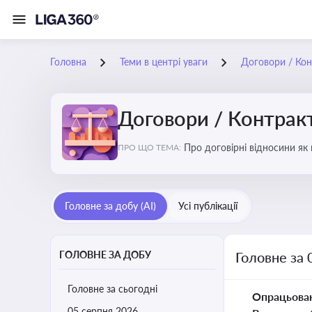
Головна
Теми в центрі уваги
Договори / Ко
Договори / Контрак
Про договірні відносини як
ПРО ЩО ТЕМА:
виконання зобов’язань за д
Головне за добу (AI)
Усі публікації
ГОЛОВНЕ ЗА ДОБУ
Головне за 
Головне за сьогодні
Опрацьова
05 серпня 2026