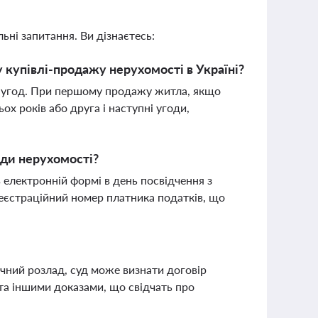
ьні запитання. Ви дізнаєтесь:
 купівлі-продажу нерухомості в Україні?
ті угод. При першому продажу житла, якщо
х років або друга і наступні угоди,
нди нерухомості?
 електронній формі в день посвідчення з
реєстраційний номер платника податків, що
ічний розлад, суд може визнати договір
та іншими доказами, що свідчать про