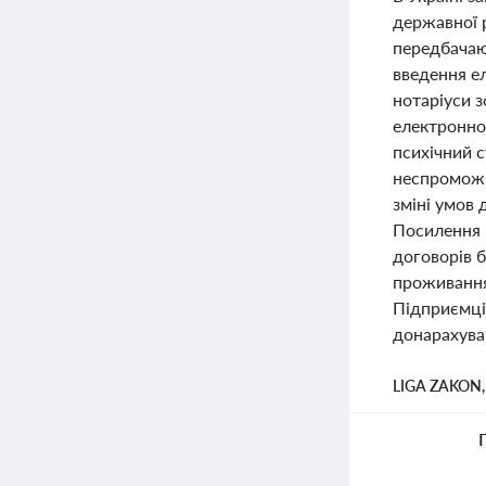
державної р
передбачаю
введення е
нотаріуси 
електронно
психічний с
неспроможн
зміні умов 
Посилення 
договорів 
проживання
Підприємці
донарахува
LIGA ZAKON