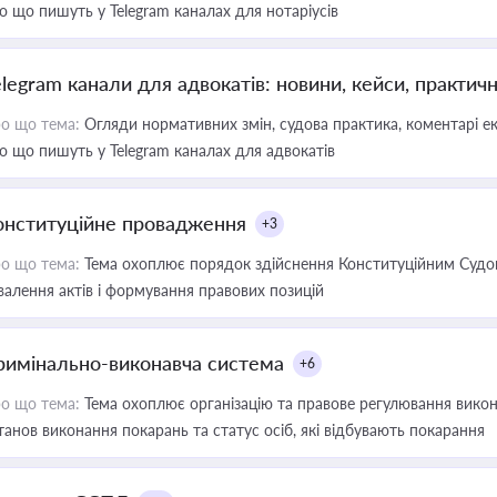
о що пишуть у Telegram каналах для нотаріусів
elegram канали для адвокатів: новини, кейси, практич
о що тема:
Огляди нормативних змін, судова практика, коментарі екс
о що пишуть у Telegram каналах для адвокатів
онституційне провадження
+3
о що тема:
Тема охоплює порядок здійснення Конституційним Судом
валення актів і формування правових позицій
римінально-виконавча система
+6
о що тема:
Тема охоплює організацію та правове регулювання викона
танов виконання покарань та статус осіб, які відбувають покарання