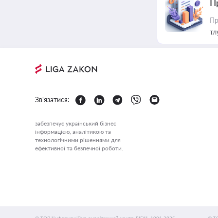
П
Пр
тл
Зв'язатися:
забезпечує український бізнес
інформацією, аналітикою та
технологічними рішеннями для
ефективної та безпечної роботи.