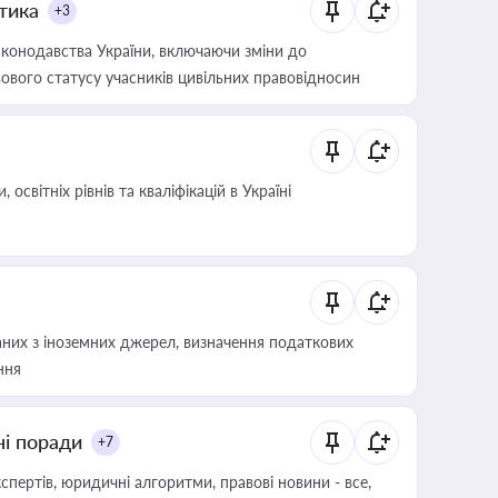
итика
+3
конодавства України, включаючи зміни до
ового статусу учасників цивільних правовідносин
світніх рівнів та кваліфікацій в Україні
аних з іноземних джерел, визначення податкових
ння
ні поради
+7
пертів, юридичні алгоритми, правові новини - все,