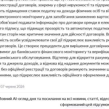
еєстрації договорів, зокрема у сфері нерухомості та підпри
ть підвищення ставок податку на доходи фізичних осіб та в
лектронного моніторингу для запобігання заниженню вартост
зобов’язані подавати інформацію про договори оренди в еле
го підпису, що підвищує прозорість та автоматизує податк
тан сторін має критичне значення для дійсності договорів. 
ість особи усвідомлювати свої дії підкреслює важливість ре
договорів. Це створює прецеденти для вирішення договірних 
вимог до банківського фінансового моніторингу та верифіка
банківського обслуговування. Відтепер для відкриття рахунк
 та джерела доходів, а відмова від надання документів мож
 без офіційної реєстрації та договорів ризикують значними
ннями, що підкреслює важливість офіційного оформлення до
,
07 червня 2026
Повний AI-огляд дня та посилання на всі новини, статті, віде
сформований цей підсумо