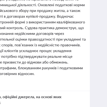
ємницької діяльності. Оновлені податкові норми
ійськового збору при продажу житла, а також
і в договорах купівлі-продажу. Водночас
ктронній формі з використанням кваліфікованого
овий контроль. Судова практика демонструє, що
Визнання недійсними договорів через
тельної оцінки правоздатності при укладенні та
спорів, пов’язаних із недійсністю правочинів.
ції клієнтів ускладнює процес укладення
у потрібно підтверджувати реальне місце
е призвести до відмови або обмежень.
 штрафами, блокуванням рахунків і податковими
говірних відносин.
о, офіційні джерела, на основі яких
к