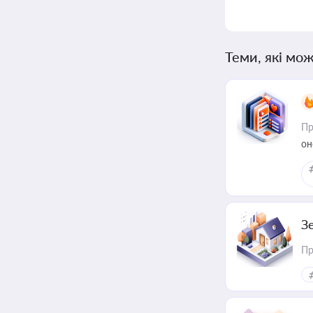
Теми, які мож
Пр
он
З
Пр