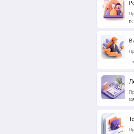
Р
Пр
ре
В
Пр
Д
Пр
зо
T
Пр