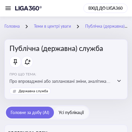
ВХІД ДО LIGA360
Головна
Теми в центрі уваги
Публічна (державна) служба
Публічна (державна) служба
ПРО ЩО ТЕМА:
Про впроваджені або заплановані зміни, аналітика
судової практики щодо держслужби, оцінка ризиків
Державна служба
для посадовців, вплив новацій на організаційну
структуру, трудові відносини в органах влади,
дотримання етичних стандартів
Головне за добу (AI)
Усі публікації