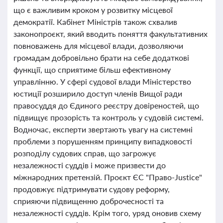
що є важливим кроком у розвитку місцевої
демократії. Кабінет Міністрів також схвалив
законопроєкт, який вводить поняття факультативних
повноважень для місцевої влади, дозволяючи
громадам добровільно брати на себе додаткові
функції, що сприятиме більш ефективному
управлінню. У сфері судової влади Міністерство
юстиції розширило доступ членів Вищої ради
правосуддя до Єдиного реєстру довіреностей, що
підвищує прозорість та контроль у судовій системі.
Водночас, експерти звертають увагу на системні
проблеми з порушенням принципу випадковості
розподілу судових справ, що загрожує
незалежності суддів і може призвести до
міжнародних претензій. Проєкт ЄС "Право-Justice"
продовжує підтримувати судову реформу,
сприяючи підвищенню доброчесності та
незалежності суддів. Крім того, уряд оновив схему