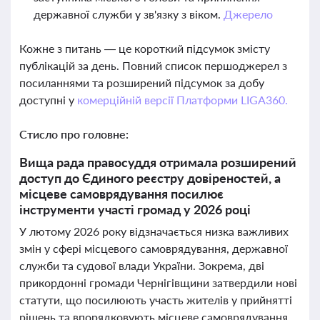
державної служби у зв'язку з віком.
Джерело
Кожне з питань — це короткий підсумок змісту
публікацій за день. Повний список першоджерел з
посиланнями та розширений підсумок за добу
доступні у
комерційній версії Платформи LIGA360.
Стисло про головне:
Вища рада правосуддя отримала розширений
доступ до Єдиного реєстру довіреностей, а
місцеве самоврядування посилює
інструменти участі громад у 2026 році
У лютому 2026 року відзначається низка важливих
змін у сфері місцевого самоврядування, державної
служби та судової влади України. Зокрема, дві
прикордонні громади Чернігівщини затвердили нові
статути, що посилюють участь жителів у прийнятті
рішень та впорядковують місцеве самоврядування,