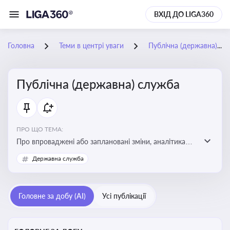
ВХІД ДО LIGA360
Головна
Теми в центрі уваги
Публічна (державна) служба
Публічна (державна) служба
ПРО ЩО ТЕМА:
Про впроваджені або заплановані зміни, аналітика
судової практики щодо держслужби, оцінка ризиків
Державна служба
для посадовців, вплив новацій на організаційну
структуру, трудові відносини в органах влади,
дотримання етичних стандартів
Головне за добу (AI)
Усі публікації