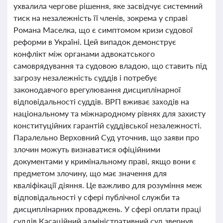
ухвалила чергове рішення, яке засвідчує системний
тиск на незалежність її членів, зокрема у справі
Романа Маселка, що є симптомом кризи судової
реформи в Україні. Цей випадок демонструє
конфлікт між органами адвокатського
самоврядування та судовою владою, що ставить під
загрозу незалежність суддів і потребує
законодавчого врегулювання дисциплінарної
відповідальності суддів. ВРП вживає заходів на
національному та міжнародному рівнях для захисту
конституційних гарантій суддівської незалежності.
Паралельно Верховний Суд уточнив, що заяви про
злочин можуть визнаватися офіційними
документами у кримінальному праві, якщо вони є
предметом злочину, що має значення для
кваліфікації діяння. Це важливо для розуміння меж
відповідальності у сфері публічної служби та
дисциплінарних проваджень. У сфері оплати праці
суддів Касаційний адміністративний суд звернув